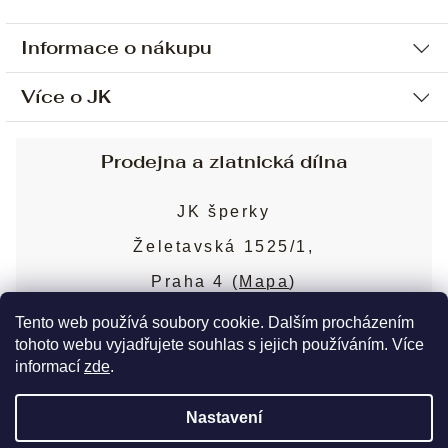
Informace o nákupu
Více o JK
Ochrana osobních údajů
Způsob platby a dopravy
Náš příběh
Prodejna a zlatnická dílna
Sjednání osobní schůzky
Náš tým
Obchodní podmínky
JK šperky
Design a výroba
Puncovní značky
Želetavská 1525/1,
Služby
Cookies
Praha 4 (
Mapa
)
Blog
Více o prodejně
Nejčastější dotazy
Tento web používá soubory cookie. Dalším procházením
tohoto webu vyjadřujete souhlas s jejich používáním. Více
informací
zde
.
Copyright 2026
JK šperky
. Všechna práva
Nastavení
vyhrazena.
Upravit nastavení cookies