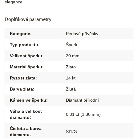
elegance.
Doplňkové parametry
Kategorie
:
Perlové přívěsky
Typ produktu
:
Šperk
Velikost šperku
:
20 mm
Materiál šperku
:
Zlato
Ryzost zlata
:
14 kt
Barva zlata
:
Žlutá
Kámen ve šperku
:
Diamant přírodní
Váha a velikost
0,01 ct (1,30 mm)
diamantu
:
Čistota a barva
SI1/G
diamantu
: