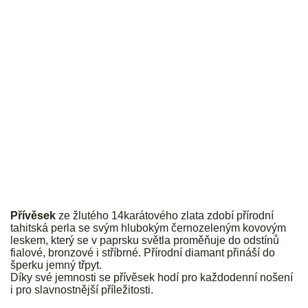
JK
P
řívěsek
ze žlutého 14karátového zlata zdobí přírodní
tahitská perla se svým hlubokým černozeleným kovovým
leskem, který se v paprsku světla proměňuje do odstínů
fialové, bronzové i stříbrné. Přírodní diamant přináší do
šperku jemný třpyt.
Díky své jemnosti se přívěsek hodí pro každodenní nošení
i pro slavnostnější příležitosti.