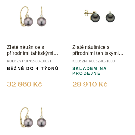
Zlaté náušnice s
Zlaté náušnice s
přírodními tahitskými
přírodními tahitskými
perlami a přírodními
perlami a diamanty
KÓD:
ZNTK076Z-03-1002T
KÓD:
ZNTK005Z-01-1000T
diamanty
BĚŽNĚ DO 4 TÝDNŮ
SKLADEM NA
PRODEJNĚ
32 860 Kč
29 910 Kč