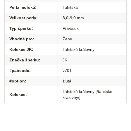
Perla mořská
:
Tahitská
Velikost perly
:
8,0-9,0 mm
Typ šperku
:
Přívěsek
Vhodné pro
:
Ženu
Kolekce JK
:
Tahitské královny
Značka šperku
:
JK
#paircode
:
v701
#option
:
žlutá
Tahitské královny [/tahitske-
Kolekce
:
kralovny/]