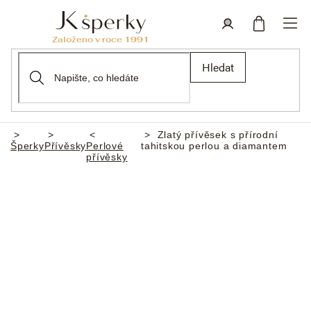
Přejít
na
obsah
Nákupní
Přihlášení
Hledat
košík
Zlatý přívěsek s přírodní
Domů
Šperky
Přívěsky
Perlové
tahitskou perlou a diamantem
přívěsky