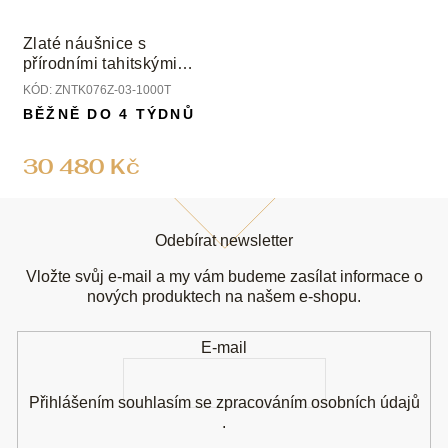
Zlaté náušnice s
přírodními tahitskými
perlami a diamanty
KÓD:
ZNTK076Z-03-1000T
BĚŽNĚ DO 4 TÝDNŮ
30 480 Kč
Z
á
Odebírat newsletter
p
a
Vložte svůj e-mail a my vám budeme zasílat informace o
t
nových produktech na našem e-shopu.
í
E-mail
Přihlášením souhlasím se
zpracováním osobních údajů
.