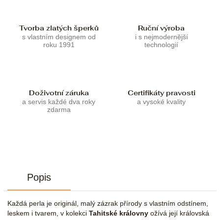
Tvorba zlatých šperků
Ruční výroba
s vlastním designem od
i s nejmodernější
roku 1991
technologií
Doživotní záruka
Certifikáty pravosti
a servis každé dva roky
a vysoké kvality
zdarma
Popis
Každá perla je originál, malý zázrak přírody s vlastním odstínem,
leskem i tvarem, v kolekci
Tahitské královny
ožívá její královská