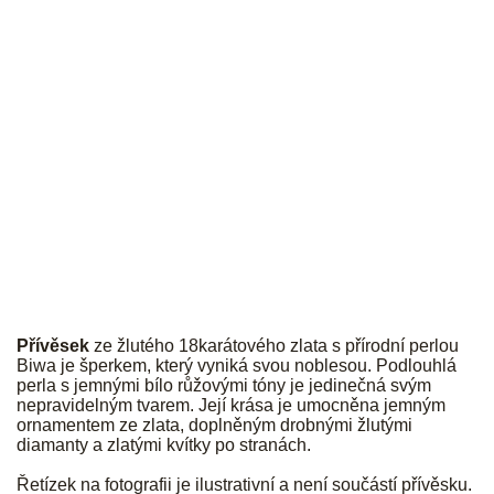
JK
Přívěsek
ze žlutého 18karátového zlata s přírodní perlou
Biwa je šperkem, který vyniká svou noblesou. Podlouhlá
perla s jemnými bílo růžovými tóny je jedinečná svým
nepravidelným tvarem. Její krása je umocněna jemným
ornamentem ze zlata, doplněným drobnými žlutými
diamanty a zlatými kvítky po stranách.
Řetízek na fotografii je ilustrativní a není součástí přívěsku.