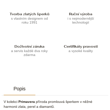
Tvorba zlatých šperků
Ruční výroba
s vlastním designem od
i s nejmodernější
roku 1991
technologií
Doživotní záruka
Certifikáty pravosti
a servis každé dva roky
a vysoké kvality
zdarma
Popis
V kolekci
Primavera
příroda promlouvá šperkem v něžné
harmonii zlata, perel a diamantů.