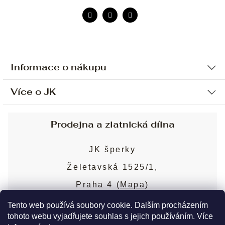
Informace o nákupu
Více o JK
Ochrana osobních údajů
Způsob platby a dopravy
Náš příběh
Prodejna a zlatnická dílna
Sjednání osobní schůzky
Náš tým
Obchodní podmínky
JK šperky
Design a výroba
Puncovní značky
Želetavská 1525/1,
Služby
Cookies
Praha 4 (
Mapa
)
Blog
Více o prodejně
Nejčastější dotazy
Tento web používá soubory cookie. Dalším procházením
tohoto webu vyjadřujete souhlas s jejich používáním. Více