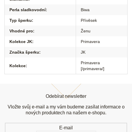
Perla sladkovodní
:
Biwa
Typ šperku
:
Přívěsek
Vhodné pro
:
Ženu
Kolekce JK
:
Primavera
Značka šperku
:
JK
Primavera
Kolekce
:
[/primavera/]
Z
á
Odebírat newsletter
p
a
Vložte svůj e-mail a my vám budeme zasílat informace o
t
nových produktech na našem e-shopu.
í
E-mail