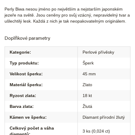
Perly Biwa nesou jméno po největším a nejstarším japonském
jezeře na světě. Jsou ceněny pro svůj vzácný, nepravidelný tvar a
ušlechtilý lesk. Každá z nich je tak neopakovatelným originálem.
Doplňkové parametry
Kategorie
:
Perlové přívěsky
Typ produktu
:
Šperk
Velikost šperku
:
45 mm
Materiál šperku
:
Zlato
Ryzost zlata
:
18 kt
Barva zlata
:
Žlutá
Kámen ve šperku
:
Diamant přírodní žlutý
Celkový počet a váha
3 ks (0,024 ct)
diamantů
: