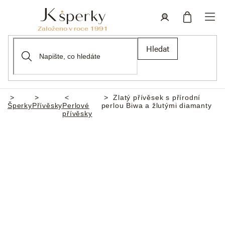
Přejít
na
obsah
Nákupní
Přihlášení
Hledat
košík
Zlatý přívěsek s přírodní
Domů
Šperky
Přívěsky
Perlové
perlou Biwa a žlutými diamanty
přívěsky