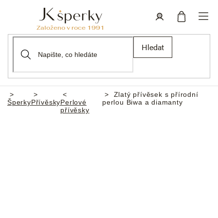
Přejít
na
obsah
Nákupní
Přihlášení
Hledat
košík
Zlatý přívěsek s přírodní
Domů
Šperky
Přívěsky
Perlové
perlou Biwa a diamanty
přívěsky