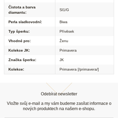
Čistota a barva
SI1/G
diamantu
:
Perla sladkovodní
:
Biwa
Typ šperku
:
Přívěsek
Vhodné pro
:
Ženu
Kolekce JK
:
Primavera
Značka šperku
:
JK
Kolekce
:
Primavera [/primavera/]
Z
á
Odebírat newsletter
p
a
Vložte svůj e-mail a my vám budeme zasílat informace o
t
nových produktech na našem e-shopu.
í