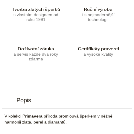
Tvorba zlatých šperků
Ruční výroba
s vlastním designem od
i s nejmodernější
roku 1991
technologií
Doživotní záruka
Certifikáty pravosti
a servis každé dva roky
a vysoké kvality
zdarma
Popis
V kolekci
Primavera
příroda promlouvá šperkem v něžné
harmonii zlata, perel a diamantů.