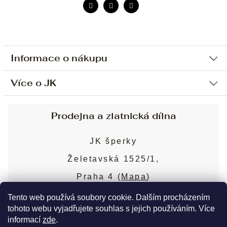
Informace o nákupu
Více o JK
Ochrana osobních údajů
Způsob platby a dopravy
Náš příběh
Prodejna a zlatnická dílna
Sjednání osobní schůzky
Náš tým
Obchodní podmínky
JK šperky
Design a výroba
Puncovní značky
Želetavská 1525/1,
Služby
Cookies
Praha 4 (
Mapa
)
Blog
Více o prodejně
Nejčastější dotazy
Tento web používá soubory cookie. Dalším procházením
tohoto webu vyjadřujete souhlas s jejich používáním. Více
informací
zde
.