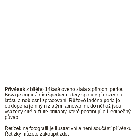
JK
Přívěsek
z bílého 14karátového zlata s přírodní perlou
Biwa je originálním šperkem, který spojuje přirozenou
krásu a noblesní zpracování. Růžově laděná perla je
obklopena jemným zlatým rámováním, do něhož jsou
vsazeny čiré a žluté brilianty, které podtrhují její jedinečný
půvab.
Řetízek na fotografii je ilustrativní a není součástí přívěsku.
Řetízky můžete zakoupit
zde
.