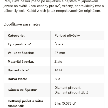
Perly Biwa nesou jméno po největším a nejstarším japonském
jezeře na světě. Jsou ceněny pro svůj vzácný, nepravidelný tvar a
ušlechtilý lesk. Každá z nich je tak neopakovatelným originálem.
Doplňkové parametry
Kategorie
:
Perlové přívěsky
Typ produktu
:
Šperk
Velikost šperku
:
27 mm
Materiál šperku
:
Zlato
Ryzost zlata
:
14 kt
Barva zlata
:
Bílá
Diamant přírodní
,
Kámen ve šperku
:
Diamant přírodní žlutý
Celkový počet a váha
8 ks (0,078 ct)
diamantů
: