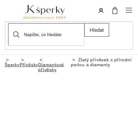
Přejít
na
obsah
Nákupní
Přihlášení
Hledat
košík
Zlatý přívěsek s přírodní
Domů
Šperky
Přívěsky
Diamantové
perlou a diamanty
přívěsky