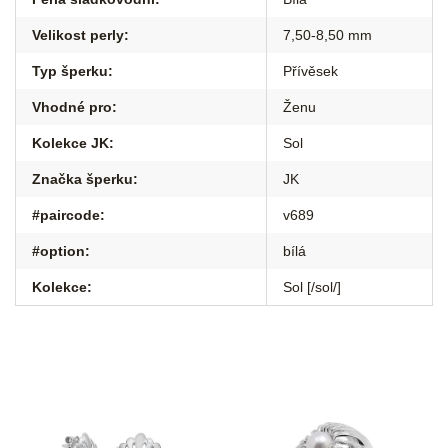
Velikost perly
:
7,50-8,50 mm
Typ šperku
:
Přívěsek
Vhodné pro
:
Ženu
Kolekce JK
:
Sol
Značka šperku
:
JK
#paircode
:
v689
#option
:
bílá
Kolekce
:
Sol [/sol/]