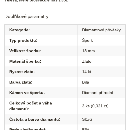
Tělesa, které prosvěcuje náš život.
Doplňkové parametry
Kategorie
:
Diamantové přívěsky
Typ produktu
:
Šperk
Velikost šperku
:
18 mm
Materiál šperku
:
Zlato
Ryzost zlata
:
14 kt
Barva zlata
:
Bílá
Kámen ve šperku
:
Diamant přírodní
Celkový počet a váha
3 ks (0,021 ct)
diamantů
:
Čistota a barva diamantu
:
SI1/G
Perla sladkovodní
:
Bílá