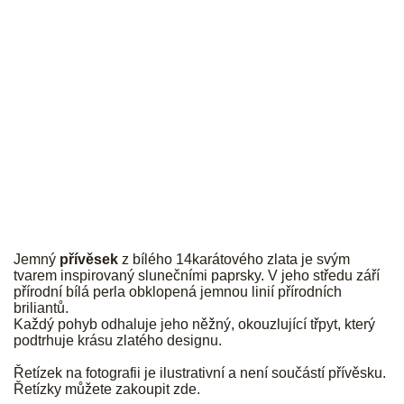
JK
Jemný
přívěsek
z bílého 14karátového zlata je svým
tvarem inspirovaný slunečními paprsky. V jeho středu září
přírodní bílá perla obklopená jemnou linií přírodních
briliantů.
Každý pohyb odhaluje jeho něžný, okouzlující třpyt, který
podtrhuje krásu zlatého designu.
Řetízek na fotografii je ilustrativní a není součástí přívěsku.
Řetízky můžete zakoupit
zde
.