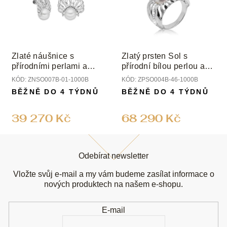
Zlaté náušnice s
Zlatý prsten Sol s
přírodními perlami a
přírodní bílou perlou a
diamanty
diamanty
KÓD:
ZNSO007B-01-1000B
KÓD:
ZPSO004B-46-1000B
BĚŽNĚ DO 4 TÝDNŮ
BĚŽNĚ DO 4 TÝDNŮ
39 270 Kč
68 290 Kč
Z
á
Odebírat newsletter
p
a
Vložte svůj e-mail a my vám budeme zasílat informace o
t
nových produktech na našem e-shopu.
í
E-mail