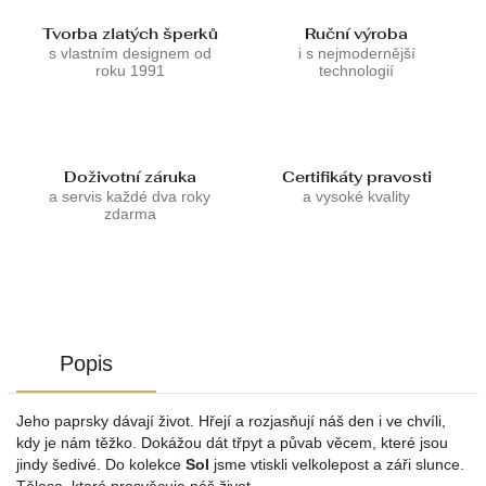
Tvorba zlatých šperků
Ruční výroba
s vlastním designem od
i s nejmodernější
roku 1991
technologií
Doživotní záruka
Certifikáty pravosti
a servis každé dva roky
a vysoké kvality
zdarma
Popis
Jeho paprsky dávají život. Hřejí a rozjasňují náš den i ve chvíli,
kdy je nám těžko. Dokážou dát třpyt a půvab věcem, které jsou
jindy šedivé. Do kolekce
Sol
jsme vtiskli velkolepost a záři slunce.