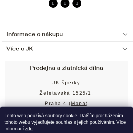
Informace o nákupu
Více o JK
Ochrana osobních údajů
Způsob platby a dopravy
Náš příběh
Prodejna a zlatnická dílna
Sjednání osobní schůzky
Náš tým
Obchodní podmínky
JK šperky
Design a výroba
Puncovní značky
Želetavská 1525/1,
Služby
Cookies
Praha 4 (
Mapa
)
Blog
Více o prodejně
Nejčastější dotazy
Tento web používá soubory cookie. Dalším procházením
tohoto webu vyjadřujete souhlas s jejich používáním. Více
informací
zde
.