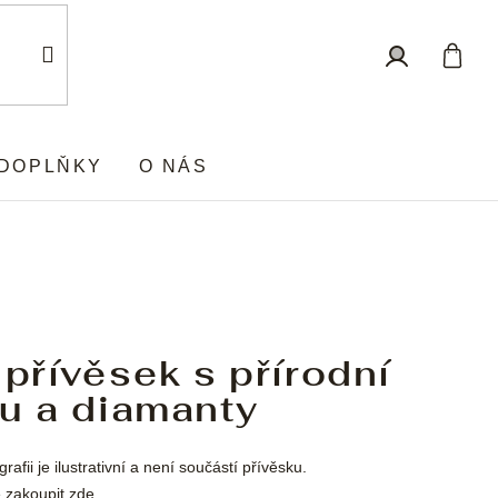
Nákup
Přihlášení
košík
DOPLŇKY
O NÁS
 přívěsek s přírodní
u a diamanty
rafii je ilustrativní a není součástí přívěsku.
 zakoupit
zde
.