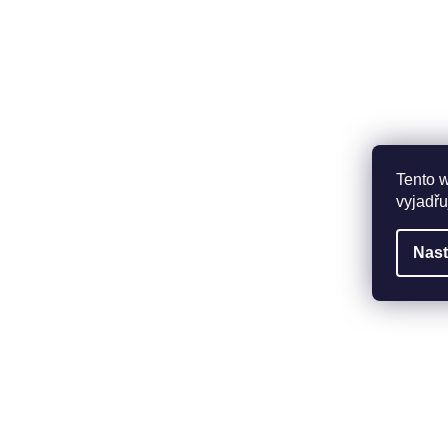
Tento 
vyjadřu
Nast