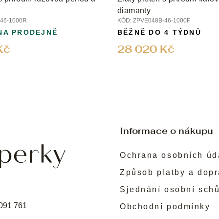
diamanty
46-1000R
KÓD:
ZPVE048B-46-1000F
NA PRODEJNĚ
BĚŽNĚ DO 4 TÝDNŮ
Kč
28 020 Kč
Informace o nákupu
Ochrana osobních úd
Způsob platby a dop
Sjednání osobní sch
091 761
Obchodní podmínky