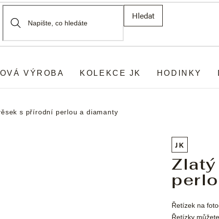
Hledat
OVÁ VÝROBA
KOLEKCE JK
HODINKY
věsek s přírodní perlou a diamanty
JK
Zlatý
perlo
Řetízek na fotog
Řetízky můžete