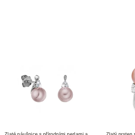
Zlaté náušnice s přírodními perlami a
Zlatý prsten 