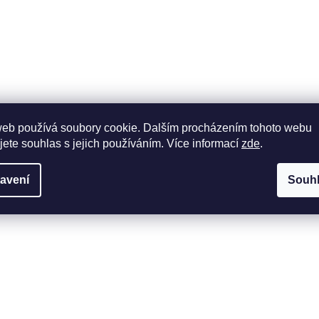
web používá soubory cookie. Dalším procházením tohoto webu
jete souhlas s jejich používáním. Více informací
zde
.
avení
Souh