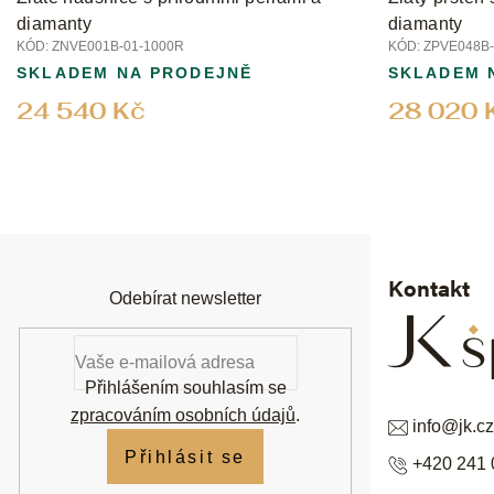
diamanty
diamanty
KÓD:
ZNVE001B-01-1000R
KÓD:
ZPVE048B-
SKLADEM NA PRODEJNĚ
SKLADEM 
24 540 Kč
28 020 
Z
á
p
a
t
í
Kontakt
Odebírat newsletter
Přihlášením souhlasím se
zpracováním osobních údajů
.
info
@
jk.cz
Přihlásit se
+420 241 