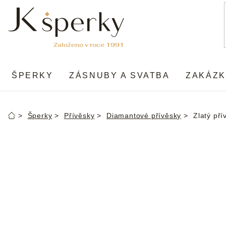
Přejít
na
obsah
ŠPERKY
ZÁSNUBY A SVATBA
ZAKÁZK
Šperky
Přívěsky
Diamantové přívěsky
Zlatý pří
Domů