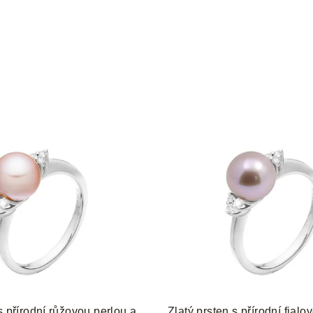
s přírodní růžovou perlou a
Zlatý prsten s přírodní fialo