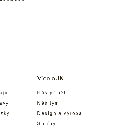
Více o JK
ajů
Náš příběh
ravy
Náš tým
ůzky
Design a výroba
Služby