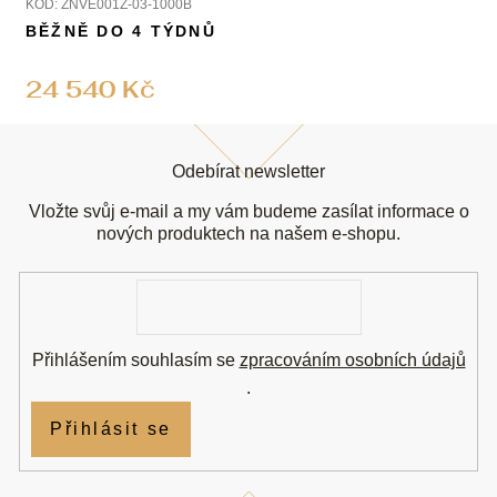
KÓD:
ZNVE001Z-03-1000B
BĚŽNĚ DO 4 TÝDNŮ
24 540 Kč
Z
á
Odebírat newsletter
p
a
Vložte svůj e-mail a my vám budeme zasílat informace o
t
nových produktech na našem e-shopu.
í
E-
mail
Přihlášením souhlasím se
zpracováním osobních údajů
.
Přihlásit se