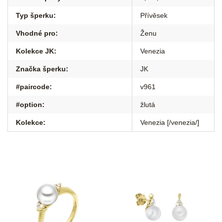
Typ šperku
:
Přívěsek
Vhodné pro
:
Ženu
Kolekce JK
:
Venezia
Značka šperku
:
JK
#paircode
:
v961
#option
:
žlutá
Kolekce
:
Venezia [/venezia/]