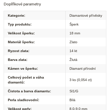
Doplňkové parametry
Kategorie
:
Diamantové přívěsky
Typ produktu
:
Šperk
Velikost šperku
:
18 mm
Materiál šperku
:
Zlato
Ryzost zlata
:
14 kt
Barva zlata
:
Žlutá
Kámen ve šperku
:
Diamant přírodní
Celkový počet a váha
3 ks (0,054 ct)
diamantů
:
Čistota a barva diamantu
:
SI1/G
Perla sladkovodní
:
Bílá
Velikost perly
:
8,0-9,0 mm