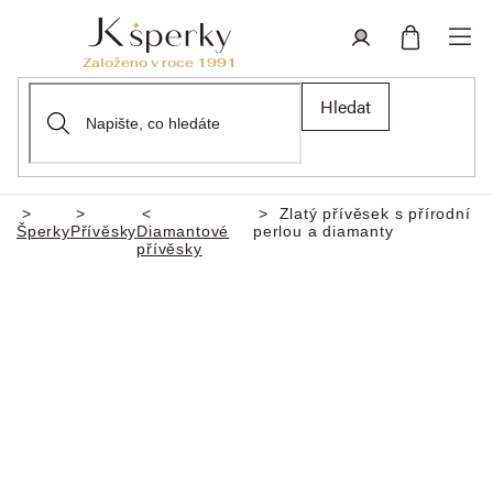
Přejít
na
obsah
Nákupní
Přihlášení
Hledat
košík
Zlatý přívěsek s přírodní
Domů
Šperky
Přívěsky
Diamantové
perlou a diamanty
přívěsky