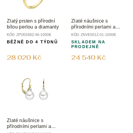
Zlatý prsten s přírodní
Zlaté náušnice s
bílou perlou a diamanty
přírodními perlami a
diamanty
KÓD:
ZPVE048Z-46-1000B
KÓD:
ZNVE001Z-01-1000B
BĚŽNĚ DO 4 TÝDNŮ
SKLADEM NA
PRODEJNĚ
28 020 Kč
24 540 Kč
Zlaté náušnice s
přírodními perlami a
diamanty