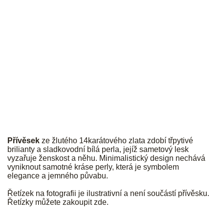
JK
Přívěsek
ze žlutého 14karátového zlata zdobí třpytivé
brilianty a sladkovodní bílá perla, jejíž sametový lesk
vyzařuje ženskost a něhu. Minimalistický design nechává
vyniknout samotné kráse perly, která je symbolem
elegance a jemného půvabu.
Řetízek na fotografii je ilustrativní a není součástí přívěsku.
Řetízky můžete zakoupit
zde
.