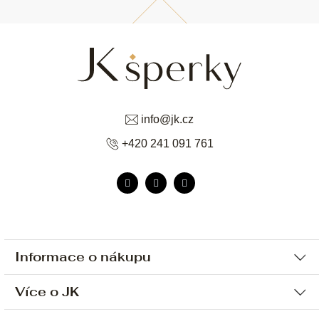
info
@
jk.cz
+420 241 091 761
Informace o nákupu
Více o JK
Ochrana osobních údajů
Způsob platby a dopravy