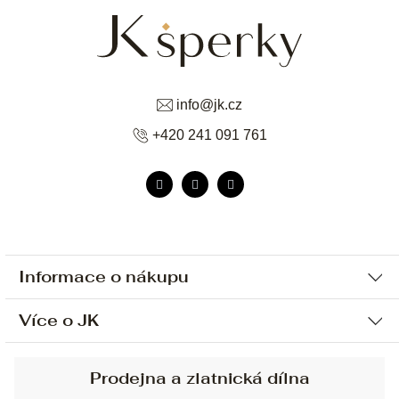
info
@
jk.cz
+420 241 091 761
Informace o nákupu
Více o JK
Ochrana osobních údajů
Způsob platby a dopravy
Náš příběh
Prodejna a zlatnická dílna
Sjednání osobní schůzky
Náš tým