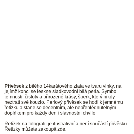
JK
Přívěsek
z bílého 14karátového zlata ve tvaru vlnky, na
jejímž konci se leskne
sladkovodní bílá perla. Symbol
jemnosti, čistoty a přirozené krásy, šperk, který nikdy
neztratí své kouzlo. Perlový přívěsek se hodí k jemnému
řetízku a stane se decentním, ale nepřehlédnutelným
doplňkem pro každý den i slavnostní chvíle.
Řetízek na fotografii je ilustrativní a není součástí přívěsku.
Řetízky můžete zakoupit
zde
.