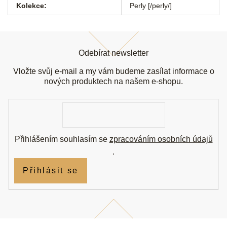
Kolekce
:
Perly [/perly/]
Z
á
Odebírat newsletter
p
a
Vložte svůj e-mail a my vám budeme zasílat informace o
t
nových produktech na našem e-shopu.
í
E-
mail
Přihlášením souhlasím se
zpracováním osobních údajů
.
Přihlásit se