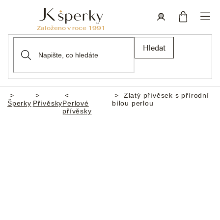
Přejít
na
obsah
Nákupní
Přihlášení
Hledat
košík
Zlatý přívěsek s přírodní
Domů
Šperky
Přívěsky
Perlové
bílou perlou
přívěsky