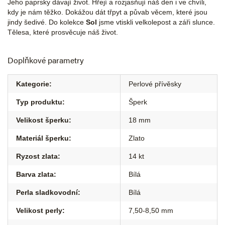
Jeho paprsky dávají život. Hřejí a rozjasňují náš den i ve chvíli,
kdy je nám těžko. Dokážou dát třpyt a půvab věcem, které jsou
jindy šedivé. Do kolekce
Sol
jsme vtiskli velkolepost a záři slunce.
Tělesa, které prosvěcuje náš život.
Doplňkové parametry
Kategorie
:
Perlové přívěsky
Typ produktu
:
Šperk
Velikost šperku
:
18 mm
Materiál šperku
:
Zlato
Ryzost zlata
:
14 kt
Barva zlata
:
Bílá
Perla sladkovodní
:
Bílá
Velikost perly
:
7,50-8,50 mm