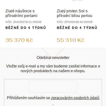
Zlaté náušnice s
Zlatý prsten Sol s
přírodními perlami
přírodní bílou perlou
KÓD:
ZNSO007B-01-0000B
KÓD:
ZPSO004B-46-0000B
BĚŽNĚ DO 4 TÝDNŮ
BĚŽNĚ DO 4 TÝDNŮ
35 370 Kč
55 310 Kč
Z
á
Odebírat newsletter
p
a
Vložte svůj e-mail a my vám budeme zasílat informace o
t
nových produktech na našem e-shopu.
í
E-
mail
Přihlášením souhlasím se
zpracováním osobních údajů
.