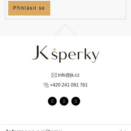
Přihlásit se
info
@
jk.cz
+420 241 091 761