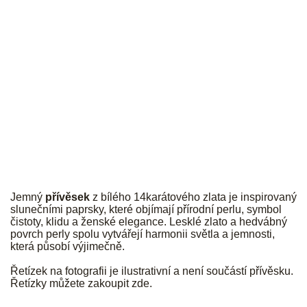
JK
Jemný
přívěsek
z bílého 14karátového zlata je inspirovaný
slunečními paprsky, které objímají přírodní perlu, symbol
čistoty, klidu a ženské elegance. Lesklé zlato a hedvábný
povrch perly spolu vytvářejí harmonii světla a jemnosti,
která působí výjimečně.
Řetízek na fotografii je ilustrativní a není součástí přívěsku.
Řetízky můžete zakoupit
zde
.