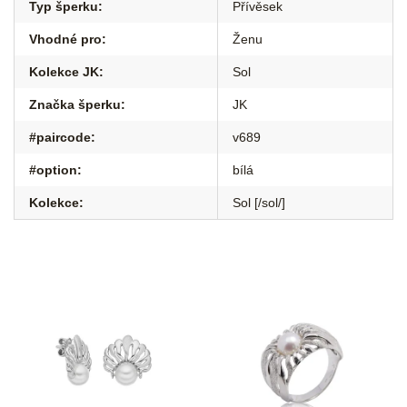
Typ šperku
:
Přívěsek
Vhodné pro
:
Ženu
Kolekce JK
:
Sol
Značka šperku
:
JK
#paircode
:
v689
#option
:
bílá
Kolekce
:
Sol [/sol/]