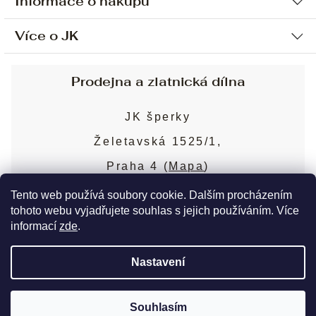
Informace o nákupu
Více o JK
Ochrana osobních údajů
Způsob platby a dopravy
Náš příběh
Prodejna a zlatnická dílna
Sjednání osobní schůzky
Náš tým
Obchodní podmínky
JK šperky
Design a výroba
Puncovní značky
Želetavská 1525/1,
Služby
Cookies
Praha 4 (
Mapa
)
Blog
Více o prodejně
Nejčastější dotazy
Tento web používá soubory cookie. Dalším procházením
tohoto webu vyjadřujete souhlas s jejich používáním. Více
informací
zde
.
Copyright 2026
JK šperky
. Všechna práva
Nastavení
vyhrazena.
Upravit nastavení cookies
Souhlasím
Vytvořil Shoptet Premium