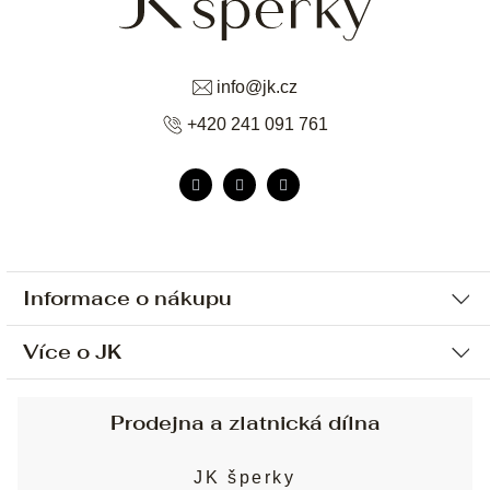
info
@
jk.cz
+420 241 091 761
Informace o nákupu
Více o JK
Ochrana osobních údajů
Způsob platby a dopravy
Náš příběh
Prodejna a zlatnická dílna
Sjednání osobní schůzky
Náš tým
Obchodní podmínky
JK šperky
Design a výroba