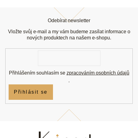
Z
á
Odebírat newsletter
p
a
Vložte svůj e-mail a my vám budeme zasílat informace o
t
nových produktech na našem e-shopu.
í
E-
mail
Přihlášením souhlasím se
zpracováním osobních údajů
.
Přihlásit se