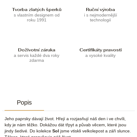
Tvorba zlatých šperků
Ruční výroba
s vlastním designem od
i s nejmodernější
roku 1991
technologií
Doživotní záruka
Certifikáty pravosti
a servis každé dva roky
a vysoké kvality
zdarma
Popis
Jeho paprsky dávají život. Hřejí a rozjasňují náš den i ve chvíli,
kdy je nám těžko. Dokážou dát třpyt a půvab věcem, které jsou
jindy šedivé. Do kolekce
Sol
jsme vtiskli velkolepost a záři slunce.