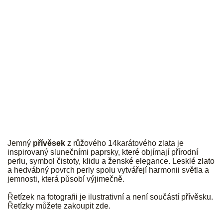
JK
Jemný
přívěsek
z růžového 14karátového zlata je
inspirovaný slunečními paprsky, které objímají přírodní
perlu, symbol čistoty, klidu a ženské elegance. Lesklé zlato
a hedvábný povrch perly spolu vytvářejí harmonii světla a
jemnosti, která působí výjimečně.
Řetízek na fotografii je ilustrativní a není součástí přívěsku.
Řetízky můžete zakoupit
zde
.