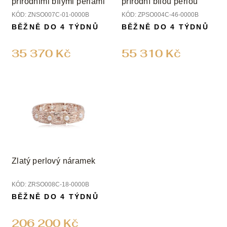
přírodními bílými perlami
přírodní bílou perlou
KÓD:
ZNSO007C-01-0000B
KÓD:
ZPSO004C-46-0000B
BĚŽNĚ DO 4 TÝDNŮ
BĚŽNĚ DO 4 TÝDNŮ
35 370 Kč
55 310 Kč
Zlatý perlový náramek
KÓD:
ZRSO008C-18-0000B
BĚŽNĚ DO 4 TÝDNŮ
206 200 Kč