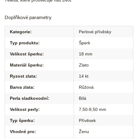
Tělesa, které prosvěcuje náš život.
Doplňkové parametry
Kategorie
:
Perlové přívěsky
Typ produktu
:
Šperk
Velikost šperku
:
18 mm
Materiál šperku
:
Zlato
Ryzost zlata
:
14 kt
Barva zlata
:
Růžová
Perla sladkovodní
:
Bílá
Velikost perly
:
7,50-8,50 mm
Typ šperku
:
Přívěsek
Vhodné pro
:
Ženu