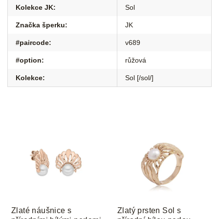
Kolekce JK
:
Sol
Značka šperku
:
JK
#paircode
:
v689
#option
:
růžová
Kolekce
:
Sol [/sol/]
Zlaté náušnice s
Zlatý prsten Sol s