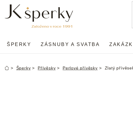
Přejít
na
obsah
ŠPERKY
ZÁSNUBY A SVATBA
ZAKÁZK
Šperky
Přívěsky
Perlové přívěsky
Zlatý přívěse
Domů