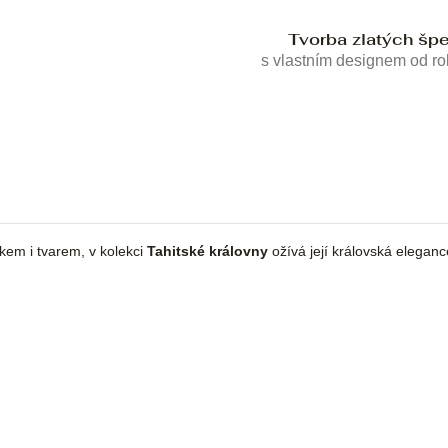
Tvorba zlatých šp
s vlastním designem od r
skem i tvarem, v kolekci
Tahitské královny
ožívá její královská eleganc