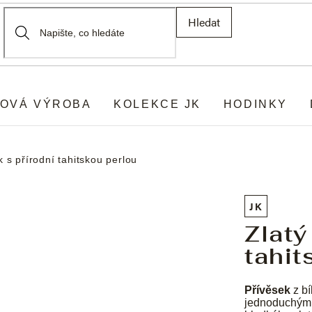
Hledat
OVÁ VÝROBA
KOLEKCE JK
HODINKY
k s přírodní tahitskou perlou
JK
Zlatý
tahit
Přívěsek
z bí
jednoduchým 