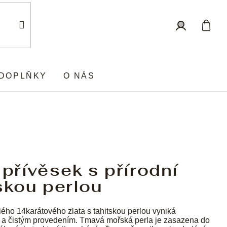
Nákup
Přihlášení
košík
DOPLŇKY
O NÁS
 přívěsek s přírodní
skou perlou
lého 14karátového zlata s tahitskou perlou vyniká
a čistým provedením. Tmavá mořská perla je zasazena do