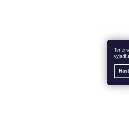
Tento 
vyjadřu
Nast