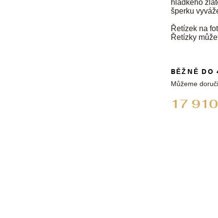
hladkého zlat
šperku vyváž
Řetízek na fot
Řetízky může
BĚŽNĚ DO 
Můžeme doruči
17 910