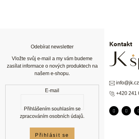
Z
á
p
a
t
í
Kontakt
Odebírat newsletter
Vložte svůj e-mail a my vám budeme
zasílat informace o nových produktech na
našem e-shopu.
info
@
jk.cz
E-mail
+420 241 
Přihlášením souhlasím se
zpracováním osobních údajů
.
Přihlásit se