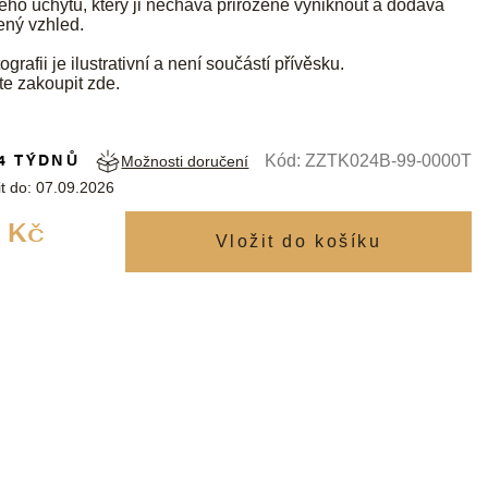
ého úchytu, který ji nechává přirozeně vyniknout a dodává
ený vzhled.
ografii je ilustrativní a není součástí přívěsku.
te zakoupit
zde
.
4 TÝDNŮ
Kód:
ZZTK024B-99-0000T
Možnosti doručení
t do:
07.09.2026
Měrná
 Kč
cena: