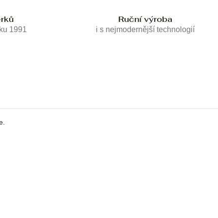
erků
Ruční výroba
oku 1991
i s nejmodernější technologií
e.