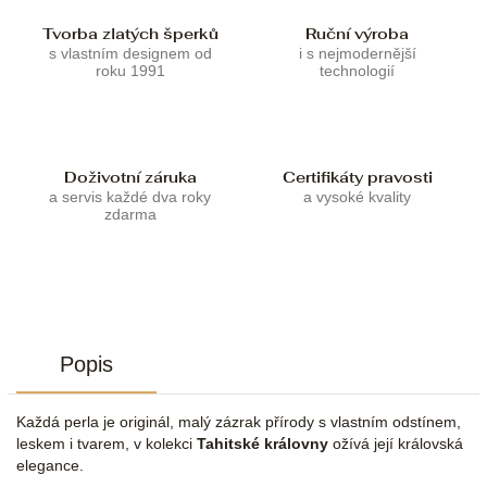
Tvorba zlatých šperků
Ruční výroba
s vlastním designem od
i s nejmodernější
roku 1991
technologií
Doživotní záruka
Certifikáty pravosti
a servis každé dva roky
a vysoké kvality
zdarma
Popis
Každá perla je originál, malý zázrak přírody s vlastním odstínem,
leskem i tvarem, v kolekci
Tahitské královny
ožívá její královská
elegance.