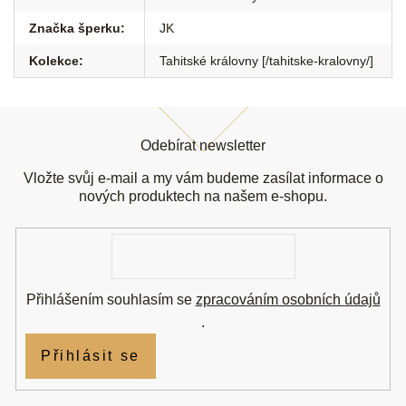
Značka šperku
:
JK
Kolekce
:
Tahitské královny [/tahitske-kralovny/]
Z
á
Odebírat newsletter
p
a
Vložte svůj e-mail a my vám budeme zasílat informace o
t
nových produktech na našem e-shopu.
í
E-
mail
Přihlášením souhlasím se
zpracováním osobních údajů
.
Přihlásit se