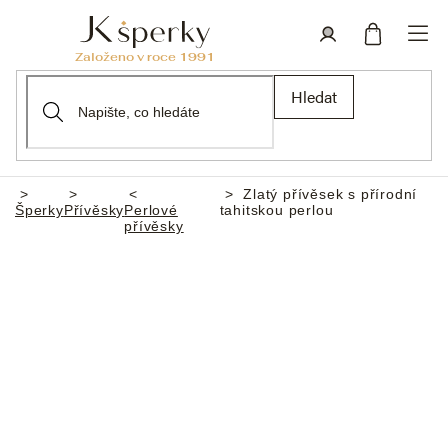
Přejít
na
obsah
Nákupní
Přihlášení
Hledat
košík
Zlatý přívěsek s přírodní
Domů
Šperky
Přívěsky
Perlové
tahitskou perlou
přívěsky