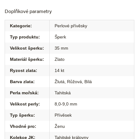
Doplňkové parametry
Kategorie
:
Perlové přívěsky
Typ produktu
:
Šperk
Velikost šperku
:
35 mm
Materiál šperku
:
Zlato
Ryzost zlata
:
14 kt
Barva zlata
:
Žlutá
,
Růžová
,
Bílá
Perla mořská
:
Tahitská
Velikost perly
:
8,0-9,0 mm
Typ šperku
:
Přívěsek
Vhodné pro
:
Ženu
Kolekce JK
:
Tahitské královny