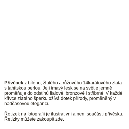
JK
Přívěsek
z bílého, žlutého a růžového 14karátového zlata
s tahitskou perlou. Její tmavý lesk se na světle jemně
proměňuje do odstínů fialové, bronzové i stříbrné. V každé
křivce zlatého šperku ožívá dotek přírody, proměněný v
nadčasovou eleganci.
Řetízek na fotografii je ilustrativní a není součástí přívěsku.
Řetízky můžete zakoupit
zde
.