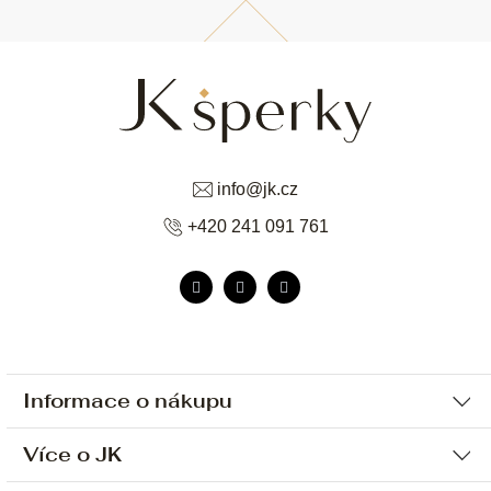
info
@
jk.cz
+420 241 091 761
Informace o nákupu
Více o JK
Ochrana osobních údajů