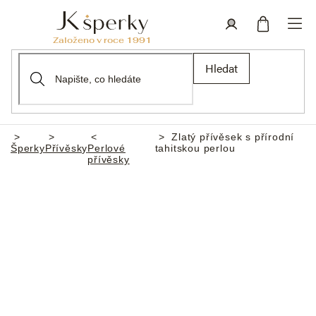
Přejít
na
obsah
Nákupní
Přihlášení
Hledat
košík
Zlatý přívěsek s přírodní
Domů
Šperky
Přívěsky
Perlové
tahitskou perlou
přívěsky