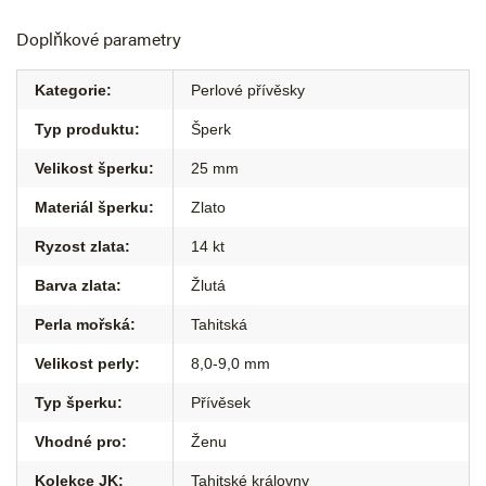
Doplňkové parametry
Kategorie
:
Perlové přívěsky
Typ produktu
:
Šperk
Velikost šperku
:
25 mm
Materiál šperku
:
Zlato
Ryzost zlata
:
14 kt
Barva zlata
:
Žlutá
Perla mořská
:
Tahitská
Velikost perly
:
8,0-9,0 mm
Typ šperku
:
Přívěsek
Vhodné pro
:
Ženu
Kolekce JK
:
Tahitské královny