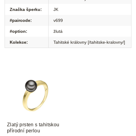
Značka šperku
:
JK
#paircode
:
v699
#option
:
žlutá
Kolekce
:
Tahitské královny [/tahitske-kralovny/]
Zlatý prsten s tahitskou
přírodní perlou