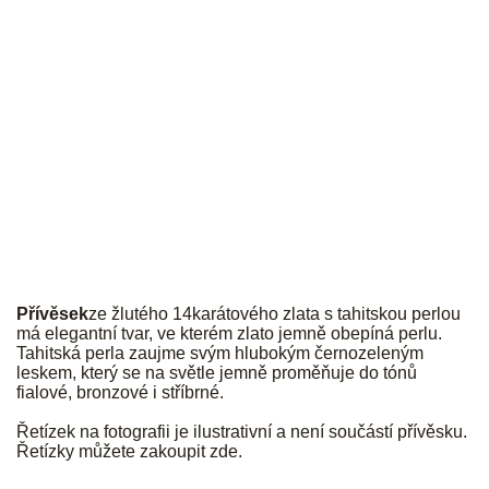
JK
Přívěsek
ze žlutého 14karátového zlata s tahitskou perlou
má elegantní tvar, ve kterém zlato jemně obepíná perlu.
Tahitská perla zaujme svým hlubokým černozeleným
leskem, který se na světle jemně proměňuje do tónů
fialové, bronzové i stříbrné.
Řetízek na fotografii je ilustrativní a není součástí přívěsku.
Řetízky můžete zakoupit
zde
.