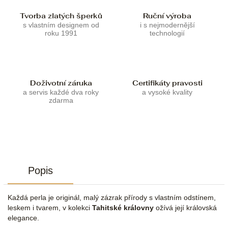
Tvorba zlatých šperků
Ruční výroba
s vlastním designem od
i s nejmodernější
roku 1991
technologií
Doživotní záruka
Certifikáty pravosti
a servis každé dva roky
a vysoké kvality
zdarma
Popis
Každá perla je originál, malý zázrak přírody s vlastním odstínem,
leskem i tvarem, v kolekci
Tahitské královny
ožívá její královská
elegance.