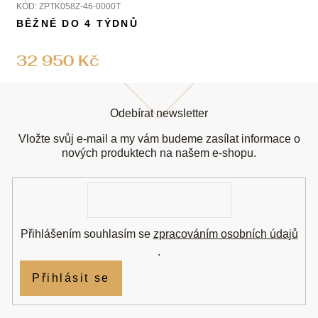
KÓD:
ZPTK058Z-46-0000T
BĚŽNĚ DO 4 TÝDNŮ
32 950 Kč
Z
á
Odebírat newsletter
p
a
Vložte svůj e-mail a my vám budeme zasílat informace o
t
nových produktech na našem e-shopu.
í
E-
mail
Přihlášením souhlasím se
zpracováním osobních údajů
.
Přihlásit se