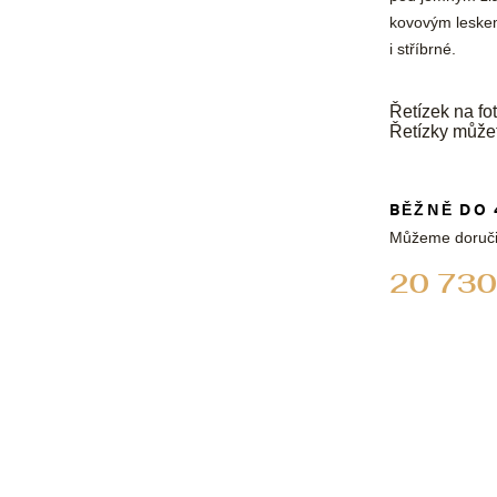
l
/
kovovým leskem
a
i stříbrné.
j
s
Řetízek na fot
Řetízky může
BĚŽNĚ DO 
Můžeme doruči
20 730