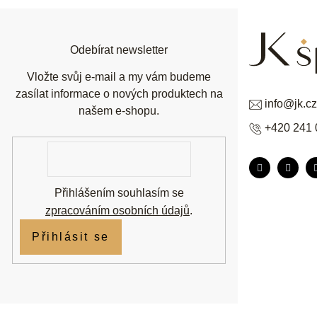
a
t
í
Odebírat newsletter
Vložte svůj e-mail a my vám budeme
zasílat informace o nových produktech na
info
@
jk.cz
našem e-shopu.
+420 241 
E-
mail
Přihlášením souhlasím se
zpracováním osobních údajů
.
Přihlásit se