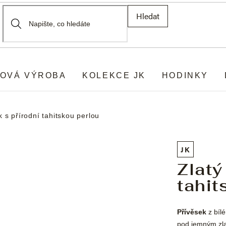
Hledat
OVÁ VÝROBA
KOLEKCE JK
HODINKY
k s přírodní tahitskou perlou
JK
Zlatý
tahit
Ř
Přívěsek
z bílé
e
k
pod jemným zla