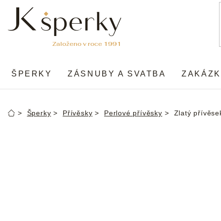
Přejít
na
obsah
ŠPERKY
ZÁSNUBY A SVATBA
ZAKÁZK
Šperky
Přívěsky
Perlové přívěsky
Zlatý přívěse
Domů