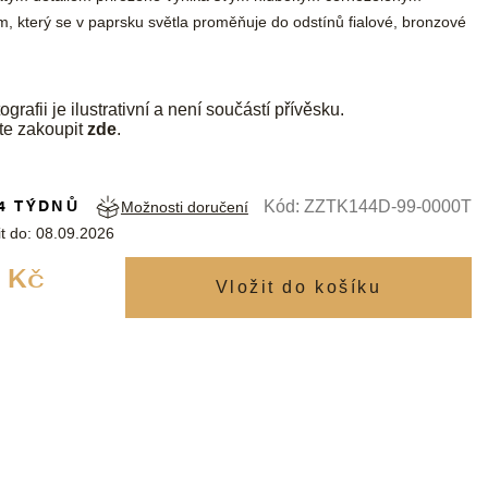
, který se v paprsku světla proměňuje do odstínů fialové, bronzové
ografii je ilustrativní a není součástí přívěsku.
te zakoupit
zde
.
4 TÝDNŮ
Kód:
ZZTK144D-99-0000T
Možnosti doručení
t do:
08.09.2026
Měrná
 Kč
cena: