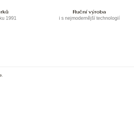
erků
Ruční výroba
oku 1991
i s nejmodernější technologií
e.