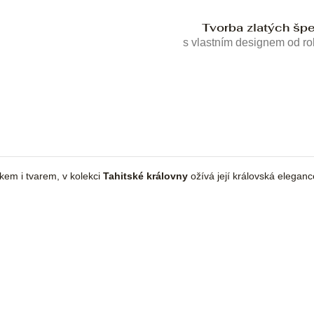
Tvorba zlatých šp
s vlastním designem od r
skem i tvarem, v kolekci
Tahitské královny
ožívá její královská eleganc