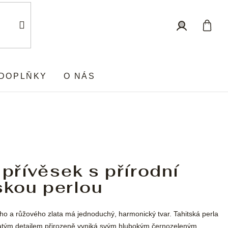
Nákup
Přihlášení
košík
DOPLŇKY
O NÁS
 přívěsek s přírodní
skou perlou
ho a růžového zlata má jednoduchý, harmonický tvar. Tahitská perla
tým detailem přirozeně vyniká svým hlubokým černozeleným