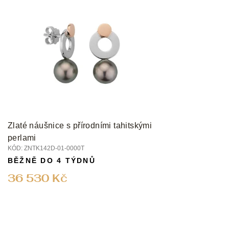
Zlaté náušnice s přírodními tahitskými
perlami
KÓD:
ZNTK142D-01-0000T
BĚŽNĚ DO 4 TÝDNŮ
36 530 Kč
Z
á
p