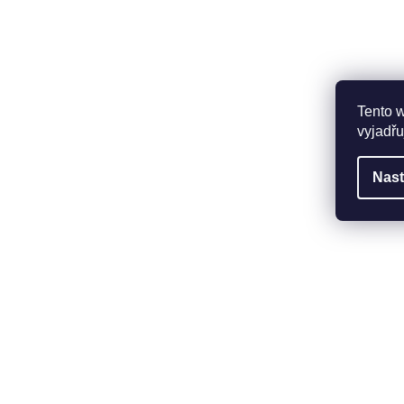
Tento 
vyjadřu
Nast