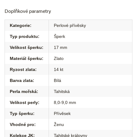
Doplňkové parametry
Kategorie
:
Perlové přívěsky
Typ produktu
:
Šperk
Velikost šperku
:
17 mm
Materiál šperku
:
Zlato
Ryzost zlata
:
14 kt
Barva zlata
:
Bílá
Perla mořská
:
Tahitská
Velikost perly
:
8,0-9,0 mm
Typ šperku
:
Přívěsek
Vhodné pro
:
Ženu
Kolekce JK
:
Tahitské královny