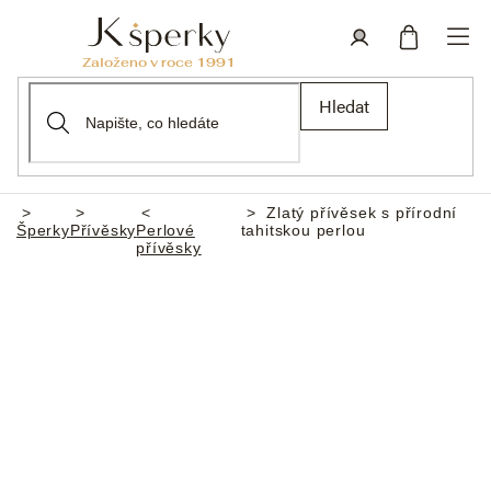
Přejít
na
obsah
Nákupní
Přihlášení
Hledat
košík
Zlatý přívěsek s přírodní
Domů
Šperky
Přívěsky
Perlové
tahitskou perlou
přívěsky