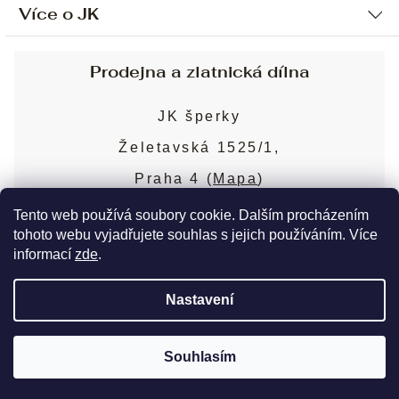
Více o JK
Ochrana osobních údajů
Způsob platby a dopravy
Náš příběh
Prodejna a zlatnická dílna
Sjednání osobní schůzky
Náš tým
Obchodní podmínky
JK šperky
Design a výroba
Puncovní značky
Želetavská 1525/1,
Služby
Cookies
Praha 4 (
Mapa
)
Blog
Více o prodejně
Nejčastější dotazy
Tento web používá soubory cookie. Dalším procházením
tohoto webu vyjadřujete souhlas s jejich používáním. Více
informací
zde
.
Copyright 2026
JK šperky
. Všechna práva
Nastavení
vyhrazena.
Upravit nastavení cookies
Souhlasím
Vytvořil Shoptet Premium