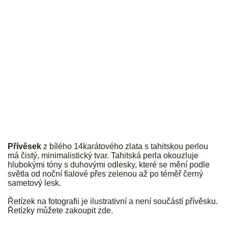
JK
Přívěsek
z bílého 14karátového zlata s tahitskou perlou
má čistý, minimalistický tvar. Tahitská perla okouzluje
hlubokými tóny s duhovými odlesky, které se mění podle
světla od noční fialové přes zelenou až po téměř černý
sametový lesk.
Řetízek na fotografii je ilustrativní a není součástí přívěsku.
Řetízky můžete zakoupit
zde
.