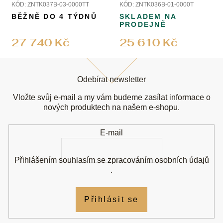
perlami
perlami
KÓD:
ZNTK037B-03-0000TT
KÓD:
ZNTK036B-01-0000T
BĚŽNĚ DO 4 TÝDNŮ
SKLADEM NA
PRODEJNĚ
27 740 Kč
25 610 Kč
Z
á
Odebírat newsletter
p
a
Vložte svůj e-mail a my vám budeme zasílat informace o
t
nových produktech na našem e-shopu.
í
E-mail
Přihlášením souhlasím se
zpracováním osobních údajů
.
Přihlásit se