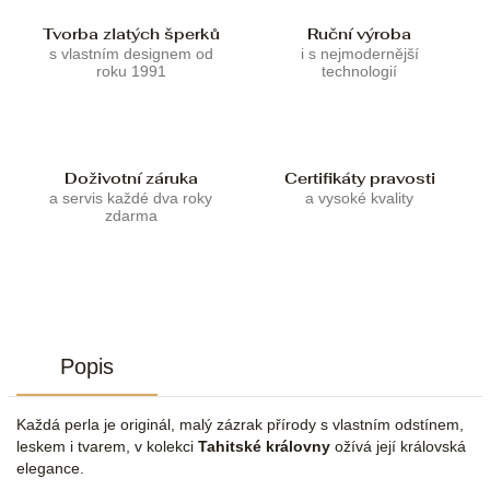
Tvorba zlatých šperků
Ruční výroba
s vlastním designem od
i s nejmodernější
roku 1991
technologií
Doživotní záruka
Certifikáty pravosti
a servis každé dva roky
a vysoké kvality
zdarma
Popis
Každá perla je originál, malý zázrak přírody s vlastním odstínem,
leskem i tvarem, v kolekci
Tahitské královny
ožívá její královská
elegance.