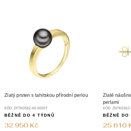
Zlatý prsten s tahitskou přírodní perlou
Zlaté náušni
perlami
KÓD:
ZPTK058Z-46-0000T
KÓD:
ZNTK036Z-
BĚŽNĚ DO 4 TÝDNŮ
BĚŽNĚ DO
32 950 Kč
25 610 