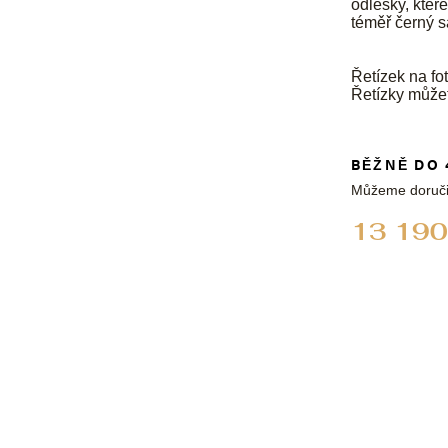
odlesky, kter
téměř černý s
Řetízek na fot
Řetízky může
BĚŽNĚ DO 
Můžeme doruči
13 190