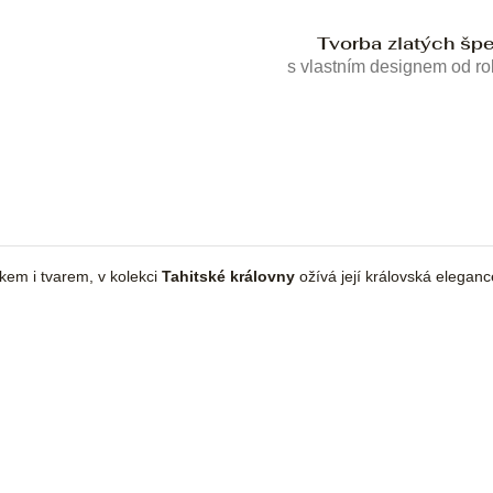
Tvorba zlatých šp
s vlastním designem od r
skem i tvarem, v kolekci
Tahitské královny
ožívá její královská eleganc