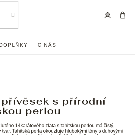
Nákup
Přihlášení
košík
DOPLŇKY
O NÁS
 přívěsek s přírodní
skou perlou
lutého 14karátového zlata s tahitskou perlou má čistý,
ý tvar. Tahitská perla okouzluje hlubokými tóny s duhovými