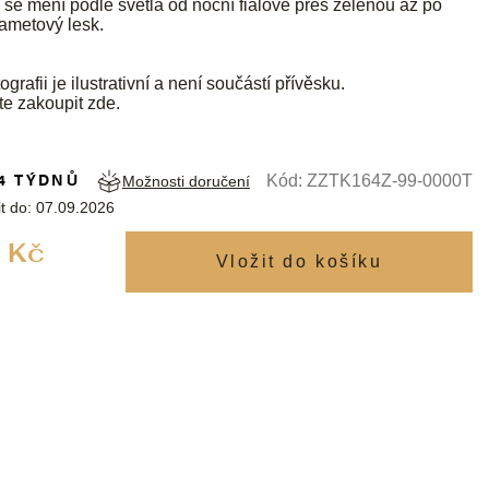
é se mění podle světla od noční fialové přes zelenou až po
ametový lesk.
ografii je ilustrativní a není součástí přívěsku.
te zakoupit
zde
.
4 TÝDNŮ
Kód:
ZZTK164Z-99-0000T
Možnosti doručení
t do:
07.09.2026
Měrná
 Kč
cena: