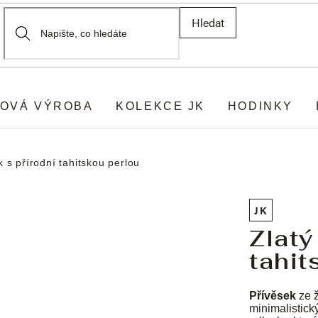
Hledat
OVÁ VÝROBA
KOLEKCE JK
HODINKY
k s přírodní tahitskou perlou
JK
Zlatý
tahit
Přívěsek
ze ž
minimalistick