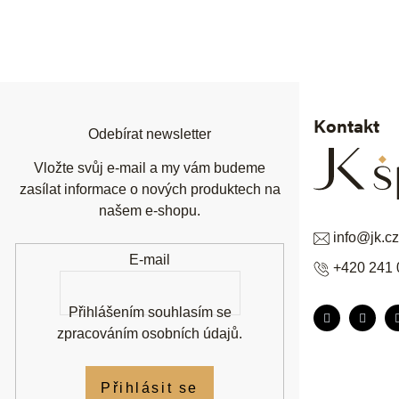
Z
á
p
a
t
í
Kontakt
Odebírat newsletter
Vložte svůj e-mail a my vám budeme
zasílat informace o nových produktech na
našem e-shopu.
info
@
jk.cz
E-mail
+420 241 
Přihlášením souhlasím se
zpracováním osobních údajů
.
Přihlásit se