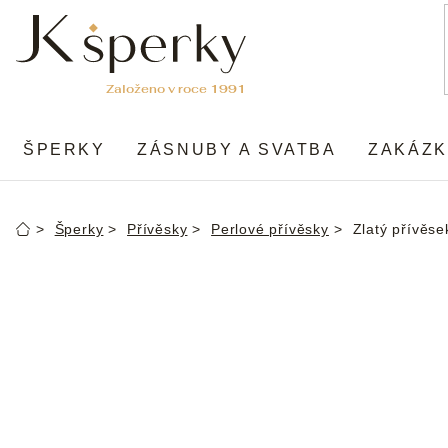
Přejít
na
obsah
ŠPERKY
ZÁSNUBY A SVATBA
ZAKÁZK
Šperky
Přívěsky
Perlové přívěsky
Zlatý přívěse
Domů