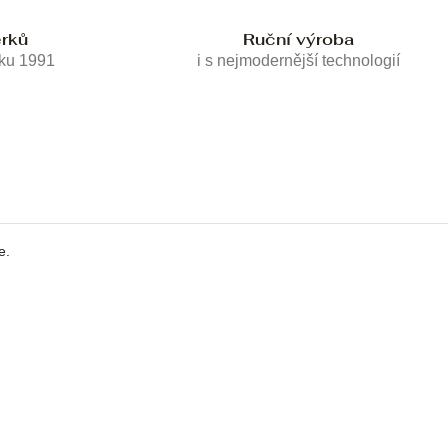
erků
Ruční výroba
oku 1991
i s nejmodernější technologií
e.