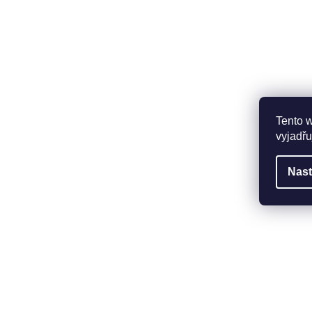
Tento 
vyjadřu
Nast