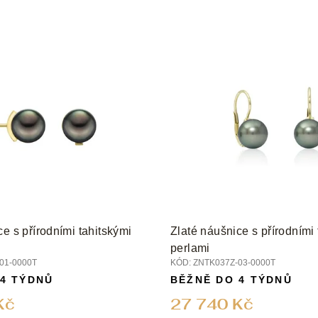
ce s přírodními tahitskými
Zlaté náušnice s přírodními 
perlami
01-0000T
KÓD:
ZNTK037Z-03-0000T
 4 TÝDNŮ
BĚŽNĚ DO 4 TÝDNŮ
Kč
27 740 Kč