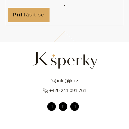
.
Přihlásit se
info
@
jk.cz
+420 241 091 761