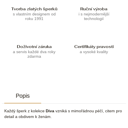
Tvorba zlatých šperků
Ruční výroba
s vlastním designem od
i s nejmodernější
roku 1991
technologií
Doživotní záruka
Certifikáty pravosti
a servis každé dva roky
a vysoké kvality
zdarma
Popis
Každý šperk z kolekce
Diva
vzniká s mimořádnou péčí, citem pro
detail a obdivem k ženám.