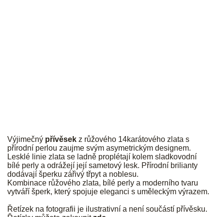
JK
Výjimečný
přívěsek
z růžového 14karátového zlata s
přírodní perlou zaujme svým asymetrickým designem.
Lesklé linie zlata se ladně proplétají kolem sladkovodní
bílé perly a odrážejí její sametový lesk. Přírodní brilianty
dodávají šperku zářivý třpyt a noblesu.
Kombinace růžového zlata, bílé perly a moderního tvaru
vytváří šperk, který spojuje eleganci s uměleckým výrazem.
Řetízek na fotografii je ilustrativní a není součástí přívěsku.