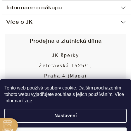
Informace o nákupu
Více o JK
Ochrana osobních údajů
Způsob platby a dopravy
Náš příběh
Prodejna a zlatnická dílna
Sjednání osobní schůzky
Náš tým
Obchodní podmínky
JK šperky
Design a výroba
Puncovní značky
Želetavská 1525/1,
Služby
Cookies
Praha 4 (
Mapa
)
Blog
Více o prodejně
Nejčastější dotazy
Tento web používá soubory cookie. Dalším procházením
tohoto webu vyjadřujete souhlas s jejich používáním. Více
informací
zde
.
Copyright 2026
JK šperky
. Všechna práva
Nastavení
vyhrazena.
Upravit nastavení cookies
ě
Zobrazit