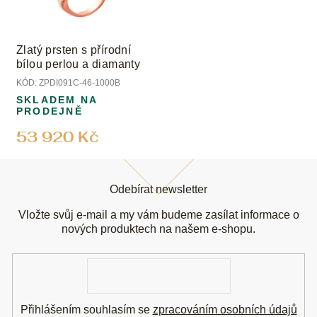
Zlatý prsten s přírodní
bílou perlou a diamanty
KÓD:
ZPDI091C-46-1000B
SKLADEM NA
PRODEJNĚ
53 920 Kč
Z
á
Odebírat newsletter
p
a
Vložte svůj e-mail a my vám budeme zasílat informace o
t
nových produktech na našem e-shopu.
í
E-
mail
Přihlášením souhlasím se
zpracováním osobních údajů