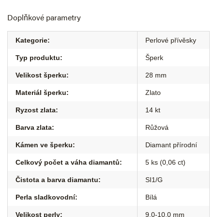
Doplňkové parametry
Kategorie
:
Perlové přívěsky
Typ produktu
:
Šperk
Velikost šperku
:
28 mm
Materiál šperku
:
Zlato
Ryzost zlata
:
14 kt
Barva zlata
:
Růžová
Kámen ve šperku
:
Diamant přírodní
Celkový počet a váha diamantů
:
5 ks (0,06 ct)
Čistota a barva diamantu
:
SI1/G
Perla sladkovodní
:
Bílá
Velikost perly
:
9,0-10,0 mm