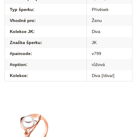
Typ šperku
:
Přívěsek
Vhodné pro
:
Ženu
Kolekce JK
:
Diva
Značka šperku
:
JK
#paircode
:
v799
#option
:
růžová
Kolekce
:
Diva [/diva/]