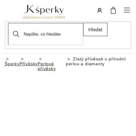
Přejít
na
obsah
Nákupní
Přihlášení
Hledat
košík
Zlatý přívěsek s přírodní
Domů
Šperky
Přívěsky
Perlové
perlou a diamanty
přívěsky