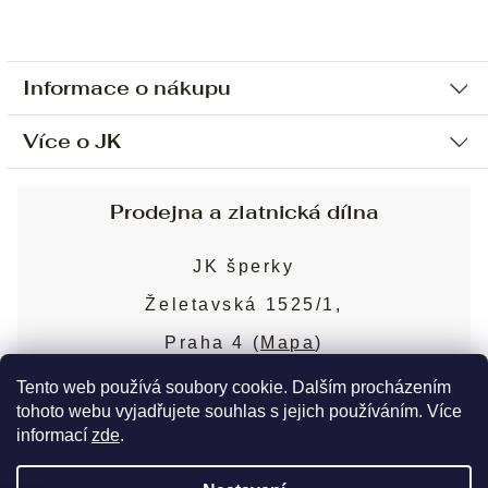
Informace o nákupu
Více o JK
Ochrana osobních údajů
Způsob platby a dopravy
Náš příběh
Prodejna a zlatnická dílna
Sjednání osobní schůzky
Náš tým
Obchodní podmínky
JK šperky
Design a výroba
Puncovní značky
Želetavská 1525/1,
Služby
Cookies
Praha 4 (
Mapa
)
Blog
Více o prodejně
Nejčastější dotazy
Tento web používá soubory cookie. Dalším procházením
tohoto webu vyjadřujete souhlas s jejich používáním. Více
informací
zde
.
Copyright 2026
JK šperky
. Všechna práva