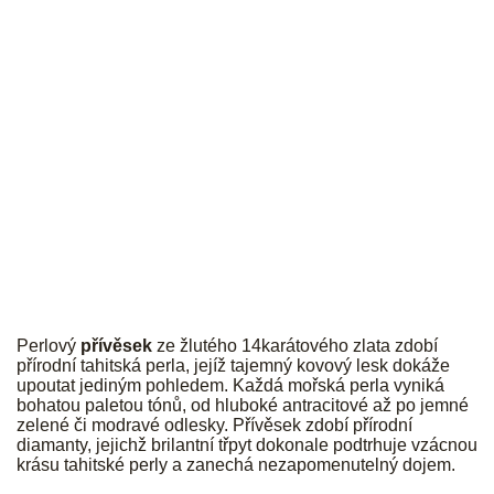
JK
Perlový
přívěsek
ze žlutého 14karátového zlata zdobí
přírodní tahitská perla, jejíž tajemný kovový lesk dokáže
upoutat jediným pohledem. Každá mořská perla vyniká
bohatou paletou tónů, od hluboké antracitové až po jemné
zelené či modravé odlesky. Přívěsek zdobí přírodní
diamanty, jejichž brilantní třpyt dokonale podtrhuje vzácnou
krásu tahitské perly a zanechá nezapomenutelný dojem.