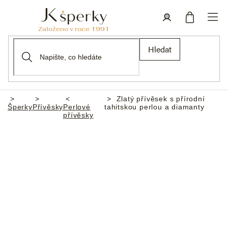
Přejít
na
obsah
Nákupní
Přihlášení
Hledat
košík
Zlatý přívěsek s přírodní
Domů
Šperky
Přívěsky
Perlové
tahitskou perlou a diamanty
přívěsky