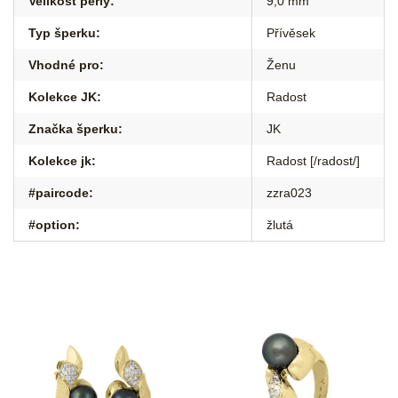
Velikost perly
:
9,0 mm
Typ šperku
:
Přívěsek
Vhodné pro
:
Ženu
Kolekce JK
:
Radost
Značka šperku
:
JK
Kolekce jk
:
Radost [/radost/]
#paircode
:
zzra023
#option
:
žlutá