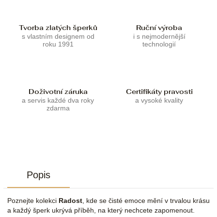
Tvorba zlatých šperků
Ruční výroba
s vlastním designem od
i s nejmodernější
roku 1991
technologií
Doživotní záruka
Certifikáty pravosti
a servis každé dva roky
a vysoké kvality
zdarma
Popis
Poznejte kolekci
Radost
, kde se čisté emoce mění v trvalou krásu
a každý šperk ukrývá příběh, na který nechcete zapomenout.