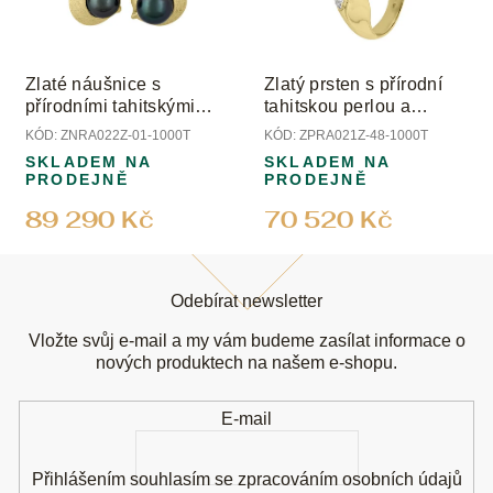
Zlaté náušnice s
Zlatý prsten s přírodní
přírodními tahitskými
tahitskou perlou a
perlami a diamanty
diamanty
KÓD:
ZNRA022Z-01-1000T
KÓD:
ZPRA021Z-48-1000T
SKLADEM NA
SKLADEM NA
PRODEJNĚ
PRODEJNĚ
89 290 Kč
70 520 Kč
Z
á
Odebírat newsletter
p
a
Vložte svůj e-mail a my vám budeme zasílat informace o
t
nových produktech na našem e-shopu.
í
E-mail
Přihlášením souhlasím se
zpracováním osobních údajů