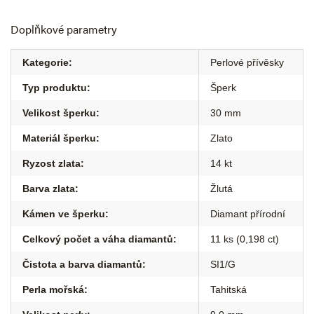
Doplňkové parametry
Kategorie
:
Perlové přívěsky
Typ produktu
:
Šperk
Velikost šperku
:
30 mm
Materiál šperku
:
Zlato
Ryzost zlata
:
14 kt
Barva zlata
:
Žlutá
Kámen ve šperku
:
Diamant přírodní
Celkový počet a váha diamantů
:
11 ks (0,198 ct)
Čistota a barva diamantů
:
SI1/G
Perla mořská
:
Tahitská