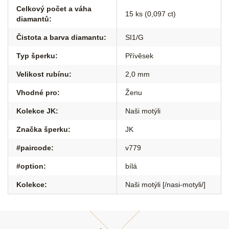
Celkový počet a váha
15 ks (0,097 ct)
diamantů
:
Čistota a barva diamantu
:
SI1/G
Typ šperku
:
Přívěsek
Velikost rubínu
:
2,0 mm
Vhodné pro
:
Ženu
Kolekce JK
:
Naši motýli
Značka šperku
:
JK
#paircode
:
v779
#option
:
bílá
Kolekce
:
Naši motýli [/nasi-motyli/]
Z
á