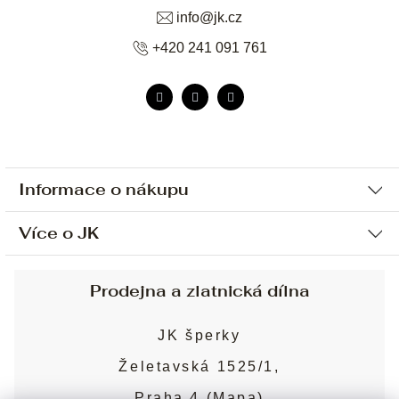
info
@
jk.cz
+420 241 091 761
Informace o nákupu
Více o JK
Ochrana osobních údajů
Způsob platby a dopravy
Náš příběh
Prodejna a zlatnická dílna
Sjednání osobní schůzky
Náš tým
Obchodní podmínky
JK šperky
Design a výroba
Puncovní značky
Želetavská 1525/1,
Služby
Cookies
Praha 4 (
Mapa
)