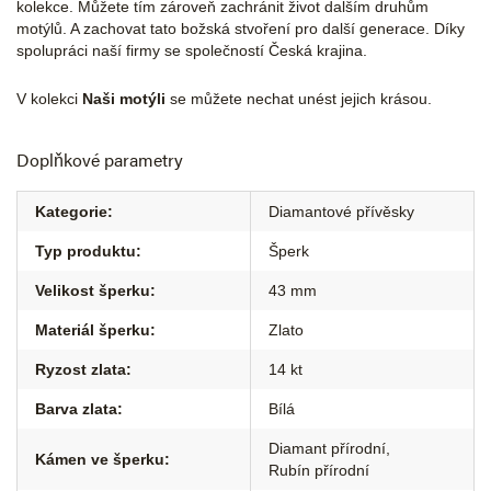
kolekce. Můžete tím zároveň zachránit život dalším druhům
motýlů. A zachovat tato božská stvoření pro další generace. Díky
spolupráci naší firmy se společností Česká krajina.
V kolekci
Naši motýli
se můžete nechat unést jejich krásou.
Doplňkové parametry
Kategorie
:
Diamantové přívěsky
Typ produktu
:
Šperk
Velikost šperku
:
43 mm
Materiál šperku
:
Zlato
Ryzost zlata
:
14 kt
Barva zlata
:
Bílá
Diamant přírodní
,
Kámen ve šperku
:
Rubín přírodní