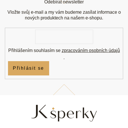
Odebírat newsletter
p
a
Vložte svůj e-mail a my vám budeme zasílat informace o
t
nových produktech na našem e-shopu.
í
E-
mail
Přihlášením souhlasím se
zpracováním osobních údajů
.
Přihlásit se