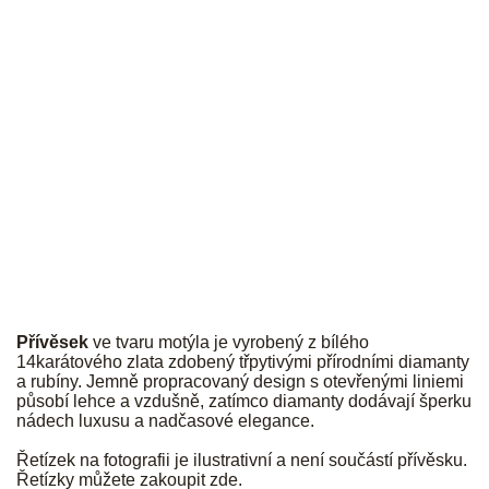
JK
Přívěsek
ve tvaru motýla je vyrobený z bílého
14karátového zlata zdobený třpytivými přírodními diamanty
a rubíny. Jemně propracovaný design s otevřenými liniemi
působí lehce a vzdušně, zatímco diamanty dodávají šperku
nádech luxusu a nadčasové elegance.
Řetízek na fotografii je ilustrativní a není součástí přívěsku.
Řetízky můžete zakoupit
zde
.