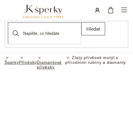
Přejít
na
obsah
Nákupní
Přihlášení
Hledat
košík
Zlatý přívěsek motýl s
Domů
Šperky
Přívěsky
Diamantové
přírodními rubíny a diamanty
přívěsky