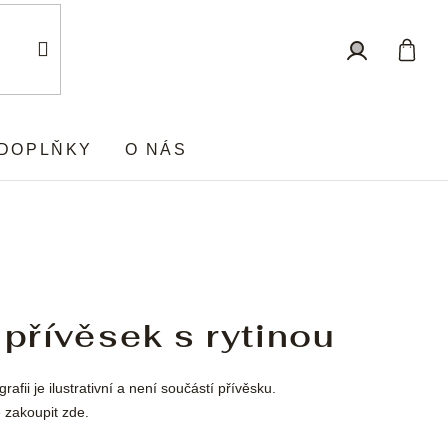
Nákup
Přihlášení
košík
DOPLŇKY
O NÁS
 přívěsek s rytinou
rafii je ilustrativní a není součástí přívěsku.
 zakoupit
zde
.