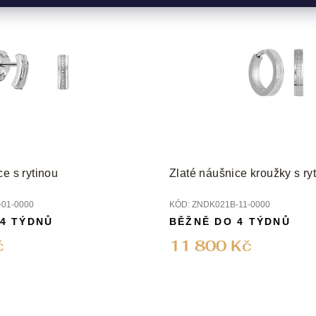
ce s rytinou
Zlaté náušnice kroužky s ry
01-0000
KÓD:
ZNDK021B-11-0000
 4 TÝDNŮ
BĚŽNĚ DO 4 TÝDNŮ
č
11 800 Kč