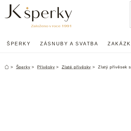
Přejít
na
obsah
ŠPERKY
ZÁSNUBY A SVATBA
ZAKÁZK
Šperky
Přívěsky
Zlaté přívěsky
Zlatý přívěsek s
Domů