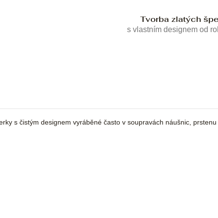
Tvorba zlatých šp
s vlastním designem od r
erky s čistým designem vyráběné často v soupravách náušnic, prstenu a