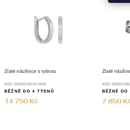
Zlaté náušnice s rytinou
Zlaté náušni
KÓD:
ZNDK016B-00-0000
KÓD:
ZNDK019B-
BĚŽNĚ DO 4 TÝDNŮ
BĚŽNĚ DO
14 750 Kč
7 850 K