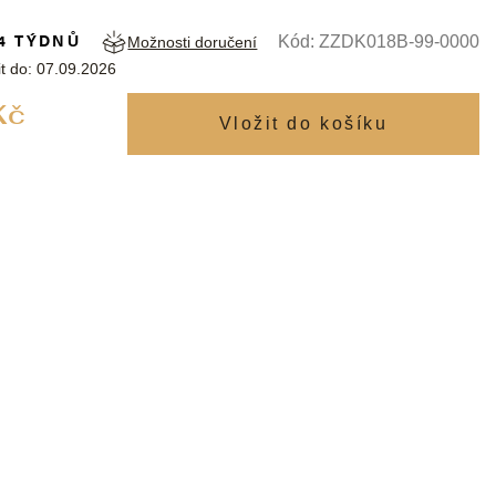
4 TÝDNŮ
Kód:
ZZDK018B-99-0000
Možnosti doručení
t do:
07.09.2026
Měrná
Kč
cena: