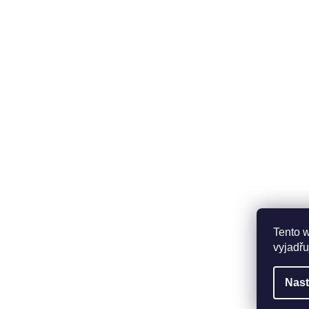
Tento 
vyjadřu
Nast