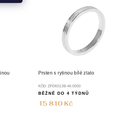
tinou
Prsten s rytinou bílé zlato
KÓD:
ZPDK013B-46-0000
BĚŽNĚ DO 4 TÝDNŮ
15 810 Kč