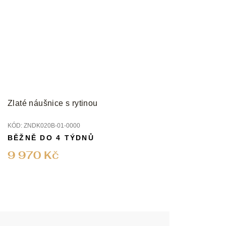
Zlaté náušnice s rytinou
KÓD:
ZNDK020B-01-0000
BĚŽNĚ DO 4 TÝDNŮ
9 970 Kč
Z
á
p
a
t