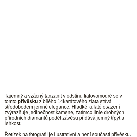
JK
Tajemný a vzácný tanzanit v odstínu fialovomodré se v
tomto
přívěsku
z bílého 14karátového zlata stává
středobodem jemné elegance. Hladké kulaté osazení
zvýrazňuje jedinečnost kamene, zatímco linie drobných
přírodních diamantů podél závěsu přidává jemný třpyt a
lehkost.
Řetízek na fotografii je ilustrativní a není součástí přívěsku.