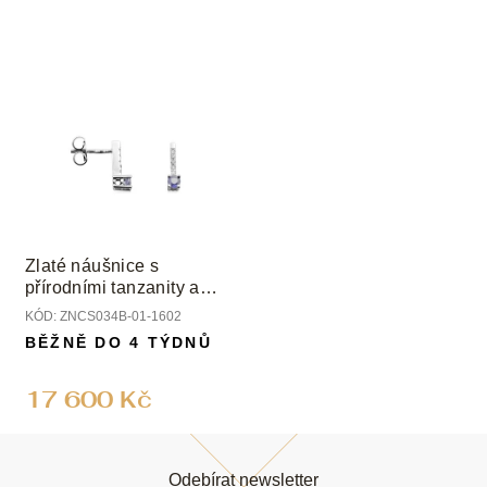
Zlaté náušnice s
přírodními tanzanity a
diamanty
KÓD:
ZNCS034B-01-1602
BĚŽNĚ DO 4 TÝDNŮ
17 600 Kč
Z
á
Odebírat newsletter