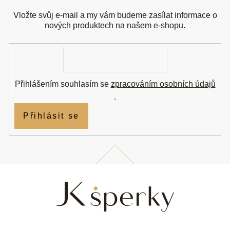
p
a
Vložte svůj e-mail a my vám budeme zasílat informace o
t
nových produktech na našem e-shopu.
í
E-
mail
Přihlášením souhlasím se
zpracováním osobních údajů
.
Přihlásit se