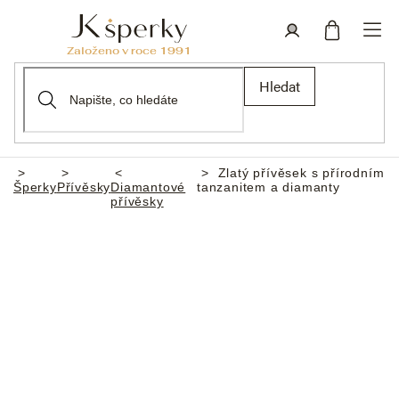
Přejít
na
obsah
Nákupní
Přihlášení
Hledat
košík
Zlatý přívěsek s přírodním
Domů
Šperky
Přívěsky
Diamantové
tanzanitem a diamanty
přívěsky