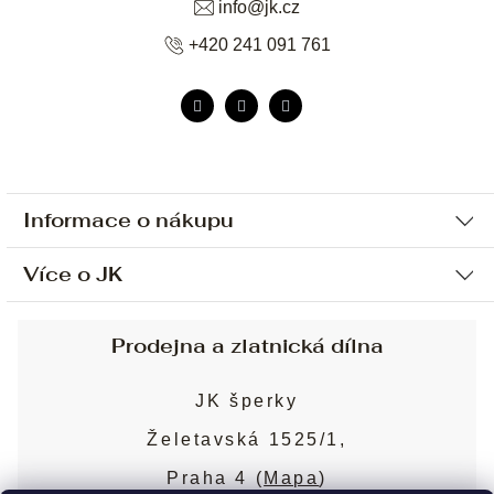
info
@
jk.cz
+420 241 091 761
Informace o nákupu
Více o JK
Ochrana osobních údajů
Způsob platby a dopravy
Náš příběh
Prodejna a zlatnická dílna
Sjednání osobní schůzky
Náš tým
Obchodní podmínky
JK šperky
Design a výroba
Puncovní značky
Želetavská 1525/1,
Služby
Cookies
Praha 4 (
Mapa
)
Blog