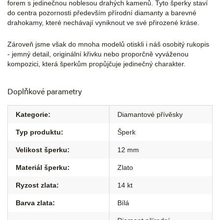
forem s jedinečnou noblesou drahých kamenů. Tyto šperky staví
do centra pozornosti především přírodní diamanty a barevné
drahokamy, které nechávají vyniknout ve své přirozené kráse.
Zároveň jsme však do mnoha modelů otiskli i náš osobitý rukopis
- jemný detail, originální křivku nebo proporčně vyváženou
kompozici, která šperkům propůjčuje jedinečný charakter.
Doplňkové parametry
Kategorie
:
Diamantové přívěsky
Typ produktu
:
Šperk
Velikost šperku
:
12 mm
Materiál šperku
:
Zlato
Ryzost zlata
:
14 kt
Barva zlata
:
Bílá