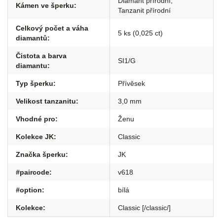
Diamant přírodní
,
Kámen ve šperku
:
Tanzanit přírodní
Celkový počet a váha
5 ks (0,025 ct)
diamantů
:
Čistota a barva
SI1/G
diamantu
:
Typ šperku
:
Přívěsek
Velikost tanzanitu
:
3,0 mm
Vhodné pro
:
Ženu
Kolekce JK
:
Classic
Značka šperku
:
JK
#paircode
:
v618
#option
:
bílá
Kolekce
:
Classic [/classic/]