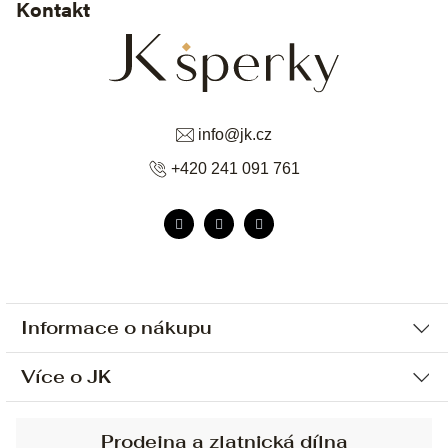
Kontakt
info
@
jk.cz
+420 241 091 761
Informace o nákupu
Více o JK
Ochrana osobních údajů
Způsob platby a dopravy
Náš příběh
Prodejna a zlatnická dílna
Sjednání osobní schůzky