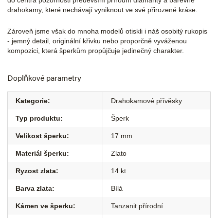
do centra pozornosti především přírodní diamanty a barevné
drahokamy, které nechávají vyniknout ve své přirozené kráse.
Zároveň jsme však do mnoha modelů otiskli i náš osobitý rukopis
- jemný detail, originální křivku nebo proporčně vyváženou
kompozici, která šperkům propůjčuje jedinečný charakter.
Doplňkové parametry
Kategorie
:
Drahokamové přívěsky
Typ produktu
:
Šperk
Velikost šperku
:
17 mm
Materiál šperku
:
Zlato
Ryzost zlata
:
14 kt
Barva zlata
:
Bílá
Kámen ve šperku
:
Tanzanit přírodní