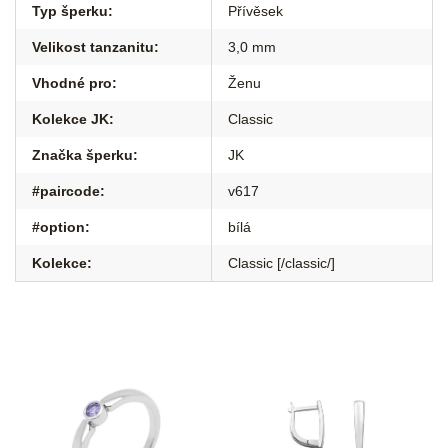
Typ šperku
:
Přívěsek
Velikost tanzanitu
:
3,0 mm
Vhodné pro
:
Ženu
Kolekce JK
:
Classic
Značka šperku
:
JK
#paircode
:
v617
#option
:
bílá
Kolekce
:
Classic [/classic/]