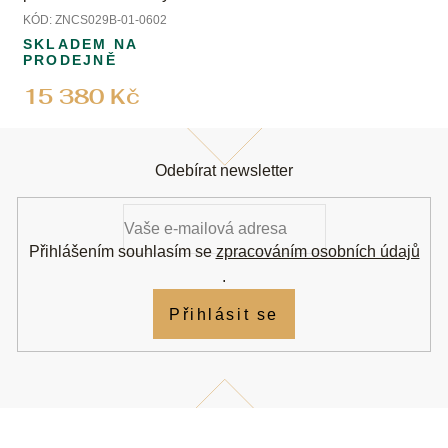
KÓD:
ZNCS029B-01-0602
SKLADEM NA
PRODEJNĚ
15 380 Kč
Z
á
Odebírat newsletter
p
a
t
í
Přihlášením souhlasím se
zpracováním osobních údajů
.
Přihlásit se