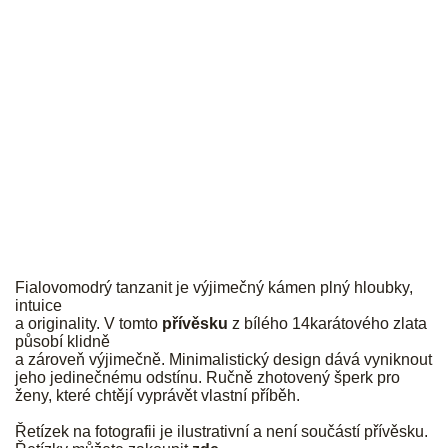
JK
Fialovomodrý tanzanit je výjimečný kámen plný hloubky,
intuice
a originality. V tomto
přívěsku
z bílého 14karátového zlata
působí klidně
a zároveň výjimečně. Minimalistický design dává vyniknout
jeho jedinečnému odstínu. Ručně zhotovený šperk pro
ženy, které chtějí vyprávět vlastní příběh.
Řetízek na fotografii je ilustrativní a není součástí přívěsku.