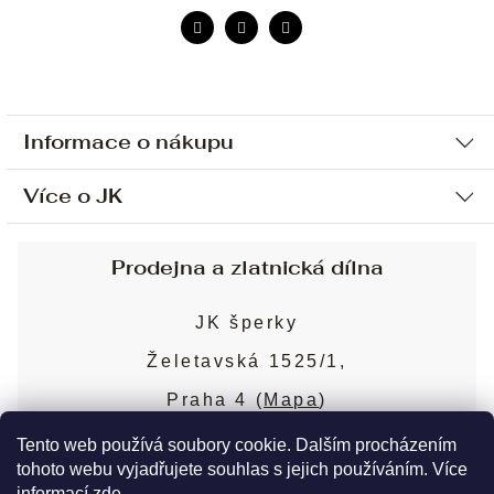
Informace o nákupu
Více o JK
Ochrana osobních údajů
Způsob platby a dopravy
Náš příběh
Prodejna a zlatnická dílna
Sjednání osobní schůzky
Náš tým
Obchodní podmínky
JK šperky
Design a výroba
Puncovní značky
Želetavská 1525/1,
Služby
Cookies
Praha 4 (
Mapa
)
Blog
Více o prodejně
Nejčastější dotazy
Tento web používá soubory cookie. Dalším procházením
tohoto webu vyjadřujete souhlas s jejich používáním. Více
informací
zde
.