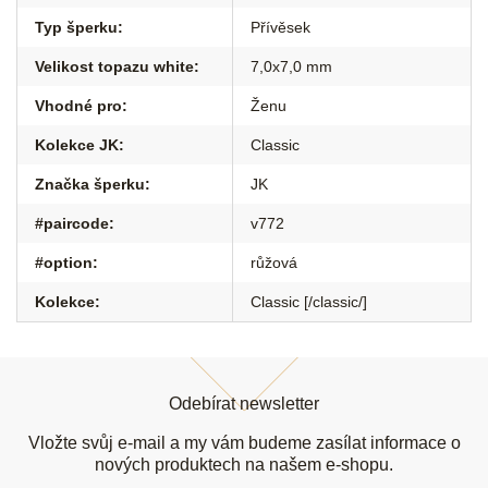
Typ šperku
:
Přívěsek
Velikost topazu white
:
7,0x7,0 mm
Vhodné pro
:
Ženu
Kolekce JK
:
Classic
Značka šperku
:
JK
#paircode
:
v772
#option
:
růžová
Kolekce
:
Classic [/classic/]
Z
á
Odebírat newsletter
p
a
Vložte svůj e-mail a my vám budeme zasílat informace o
t
nových produktech na našem e-shopu.