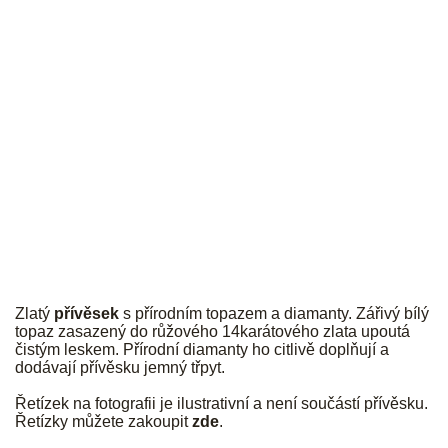
JK
Zlatý
přívěsek
s přírodním topazem a diamanty. Zářivý bílý
topaz zasazený do růžového 14karátového zlata upoutá
čistým leskem. Přírodní diamanty ho citlivě doplňují a
dodávají přívěsku jemný třpyt.
Řetízek na fotografii je ilustrativní a není součástí přívěsku.
Řetízky můžete zakoupit
zde
.