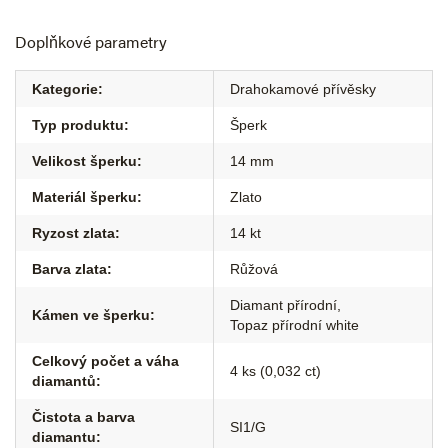
Doplňkové parametry
Kategorie
:
Drahokamové přívěsky
Typ produktu
:
Šperk
Velikost šperku
:
14 mm
Materiál šperku
:
Zlato
Ryzost zlata
:
14 kt
Barva zlata
:
Růžová
Diamant přírodní
,
Kámen ve šperku
:
Topaz přírodní white
Celkový počet a váha
4 ks (0,032 ct)
diamantů
:
Čistota a barva
SI1/G
diamantu
: