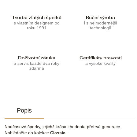
Tvorba zlatých šperků
Ruční výroba
s vlastním designem od
i s nejmodernější
roku 1991
technologií
Doživotní záruka
Certifikáty pravosti
a servis každé dva roky
a vysoké kvality
zdarma
Popis
Nadčasové šperky, jejichž krása i hodnota přetrvá generace.
Nahlédněte do kolekce
Classic
.