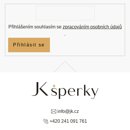
í
E-
mail
Přihlášením souhlasím se
zpracováním osobních údajů
.
Přihlásit se
info
@
jk.cz
+420 241 091 761