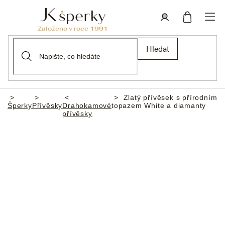
Přejít
na
obsah
Nákupní
Přihlášení
Hledat
košík
Zlatý přívěsek s přírodním
Domů
Šperky
Přívěsky
Drahokamové
topazem White a diamanty
přívěsky