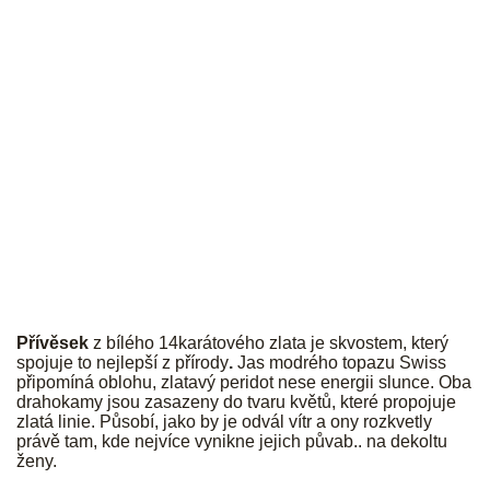
JK
Přívěsek
z bílého 14karátového zlata je skvostem, který
spojuje to nejlepší z přírody
.
Jas modrého topazu Swiss
připomíná oblohu, zlatavý peridot nese energii slunce. Oba
drahokamy jsou zasazeny do tvaru květů, které propojuje
zlatá linie. Působí, jako by je odvál vítr a ony rozkvetly
právě tam, kde nejvíce vynikne jejich půvab.. na dekoltu
ženy.