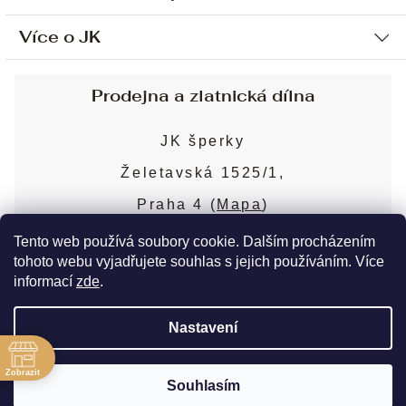
Více o JK
Ochrana osobních údajů
Způsob platby a dopravy
Náš příběh
Prodejna a zlatnická dílna
Sjednání osobní schůzky
Náš tým
Obchodní podmínky
JK šperky
Design a výroba
Puncovní značky
Želetavská 1525/1,
Služby
Cookies
Praha 4 (
Mapa
)
Blog
Více o prodejně
Nejčastější dotazy
Tento web používá soubory cookie. Dalším procházením
tohoto webu vyjadřujete souhlas s jejich používáním. Více
informací
zde
.
Copyright 2026
JK šperky
. Všechna práva
Nastavení
vyhrazena.
Upravit nastavení cookies
ě
Zobrazit
Souhlasím
Vytvořil Shoptet Premium