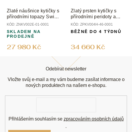
Zlaté náušnice kytičky s
Zlatý prsten kytičky s
přírodními topazy Swiss
přírodními peridoty a
a peridoty
topazem
KÓD:
ZNKV002E-01-0001
KÓD:
ZPKV004H-46-0001
SKLADEM NA
BĚŽNĚ DO 4 TÝDNŮ
PRODEJNĚ
27 980 Kč
34 660 Kč
Z
á
Odebírat newsletter
p
a
Vložte svůj e-mail a my vám budeme zasílat informace o
t
nových produktech na našem e-shopu.
í
E-
mail
Přihlášením souhlasím se
zpracováním osobních údajů
.