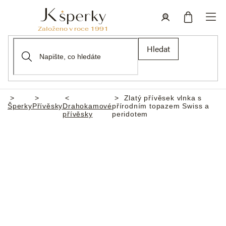
Přejít
na
obsah
Nákupní
Přihlášení
Hledat
košík
Zlatý přívěsek vlnka s
Domů
Šperky
Přívěsky
Drahokamové
přírodním topazem Swiss a
přívěsky
peridotem