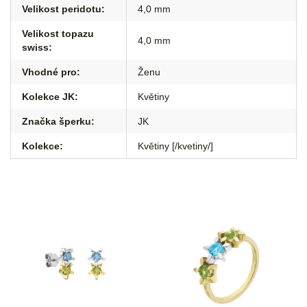
Velikost peridotu
:
4,0 mm
Velikost topazu
4,0 mm
swiss
:
Vhodné pro
:
Ženu
Kolekce JK
:
Květiny
Značka šperku
:
JK
Kolekce
:
Květiny [/kvetiny/]