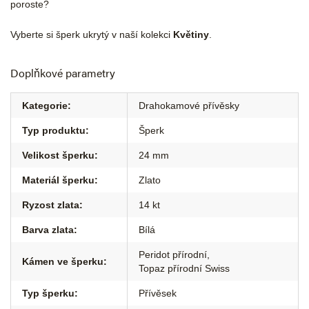
poroste?
Vyberte si šperk ukrytý v naší kolekci
Květiny
.
Doplňkové parametry
Kategorie
:
Drahokamové přívěsky
Typ produktu
:
Šperk
Velikost šperku
:
24 mm
Materiál šperku
:
Zlato
Ryzost zlata
:
14 kt
Barva zlata
:
Bílá
Peridot přírodní
,
Kámen ve šperku
:
Topaz přírodní Swiss
Typ šperku
:
Přívěsek