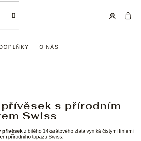
Nákup
Přihlášení
košík
DOPLŇKY
O NÁS
 přívěsek s přírodním
zem Swiss
ý
přívěsek
z bílého 14karátového zlata vyniká čistými liniemi
tem přírodního topazu Swiss.