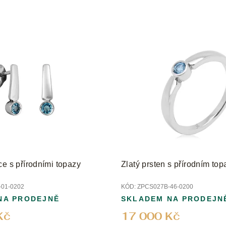
ce s přírodními topazy
Zlatý prsten s přírodním t
01-0202
KÓD:
ZPCS027B-46-0200
NA PRODEJNĚ
SKLADEM NA PRODEJN
Kč
17 000 Kč