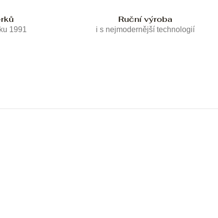
erků
Ruční výroba
oku 1991
i s nejmodernější technologií