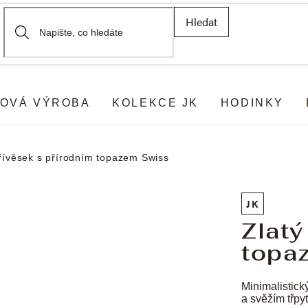
Hledat
OVÁ VÝROBA
KOLEKCE JK
HODINKY
přívěsek s přírodním topazem Swiss
JK
Zlatý
topa
Minimalistick
a svěžím třpy