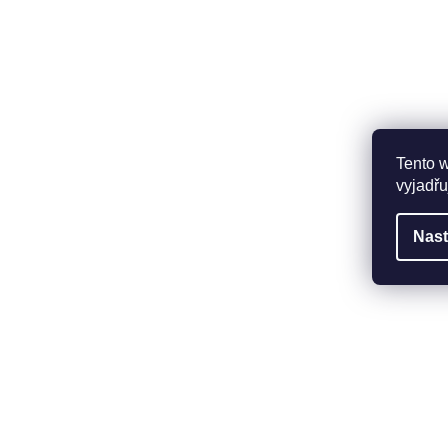
Tento 
vyjadřu
Nast