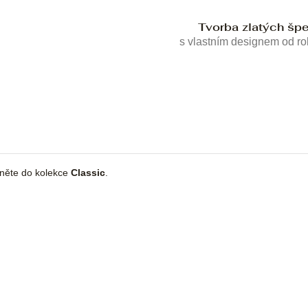
Tvorba zlatých šp
s vlastním designem od r
dněte do kolekce
Classic
.