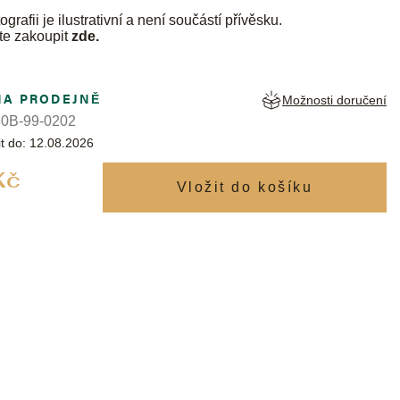
ografii je ilustrativní a není součástí přívěsku.
te zakoupit
zde
.
NA PRODEJNĚ
Možnosti doručení
0B-99-0202
t do:
12.08.2026
Měrná
Kč
cena: