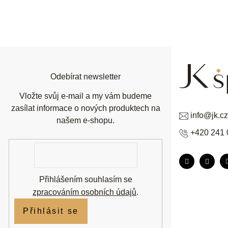
Z
á
p
a
t
í
Odebírat newsletter
Vložte svůj e-mail a my vám budeme
zasílat informace o nových produktech na
info
@
jk.cz
našem e-shopu.
+420 241 
E-
mail
Přihlášením souhlasím se
zpracováním osobních údajů
.
Přihlásit se