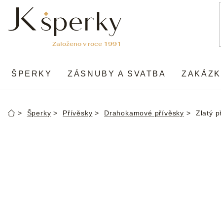
Přejít
na
obsah
ŠPERKY
ZÁSNUBY A SVATBA
ZAKÁZK
Šperky
Přívěsky
Drahokamové přívěsky
Zlatý 
Domů