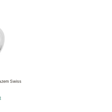
opazem Swiss
Ě