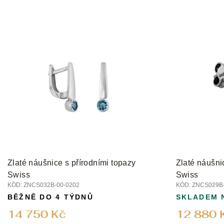
Zlaté náušnice s přírodními topazy
Zlaté náušni
Swiss
Swiss
KÓD:
ZNCS032B-00-0202
KÓD:
ZNCS029B-
BĚŽNĚ DO 4 TÝDNŮ
SKLADEM 
14 750 Kč
12 880 