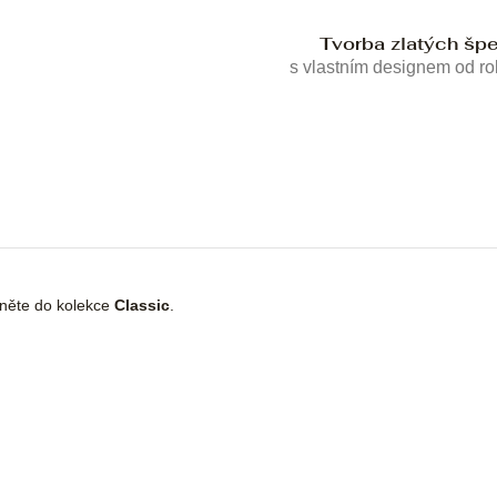
Tvorba zlatých šp
s vlastním designem od r
dněte do kolekce
Classic
.