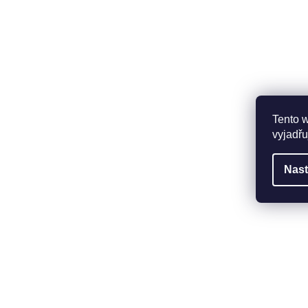
Tento 
vyjadřu
Nast