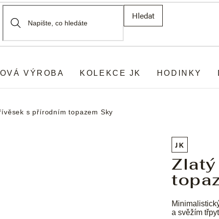
Hledat
OVÁ VÝROBA
KOLEKCE JK
HODINKY
přívěsek s přírodním topazem Sky
JK
Zlatý
topa
Minimalistick
a svěžím třpy