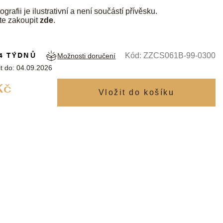
ografii je ilustrativní a není součástí přívěsku.
te zakoupit
zde
.
4 TÝDNŮ
Kód:
ZZCS061B-99-0300
Možnosti doručení
t do:
04.09.2026
Měrná
Kč
cena: