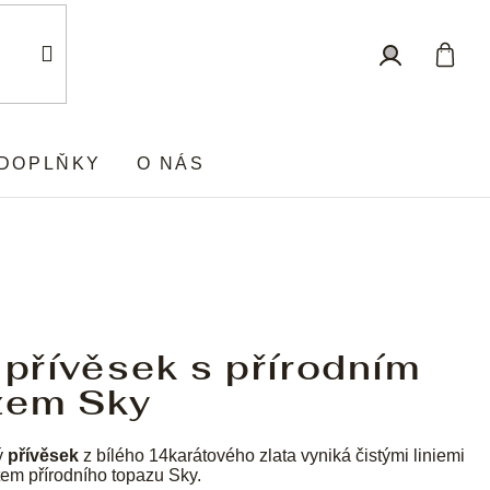
Nákup
Přihlášení
košík
DOPLŇKY
O NÁS
 přívěsek s přírodním
zem Sky
ý
přívěsek
z bílého 14karátového zlata vyniká čistými liniemi
tem přírodního topazu Sky.