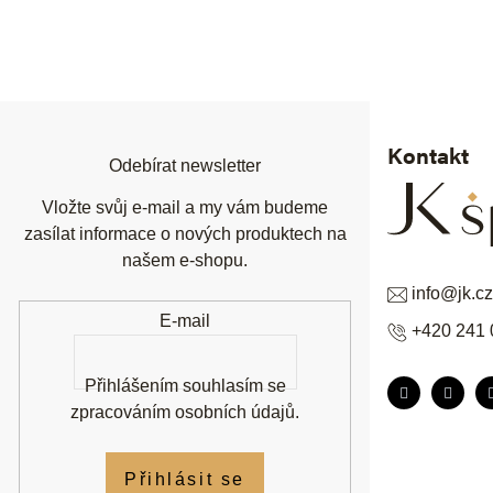
Z
á
p
a
t
í
Kontakt
Odebírat newsletter
Vložte svůj e-mail a my vám budeme
zasílat informace o nových produktech na
našem e-shopu.
info
@
jk.cz
E-mail
+420 241 
Přihlášením souhlasím se
zpracováním osobních údajů
.
Přihlásit se