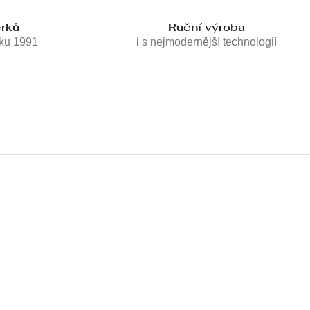
erků
Ruční výroba
oku 1991
i s nejmodernější technologií