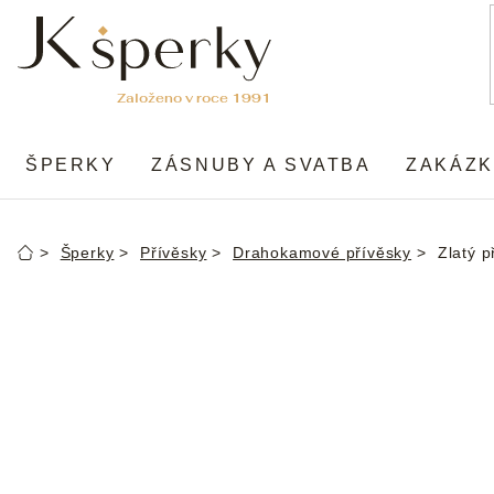
Přejít
na
obsah
ŠPERKY
ZÁSNUBY A SVATBA
ZAKÁZK
Šperky
Přívěsky
Drahokamové přívěsky
Zlatý 
Domů