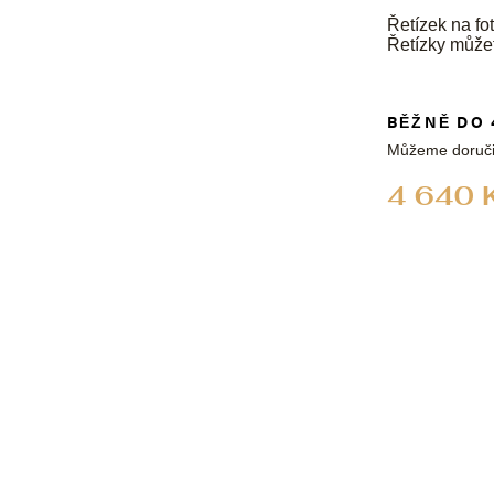
Řetízek na fot
Řetízky může
BĚŽNĚ DO 
Můžeme doruči
4 640 