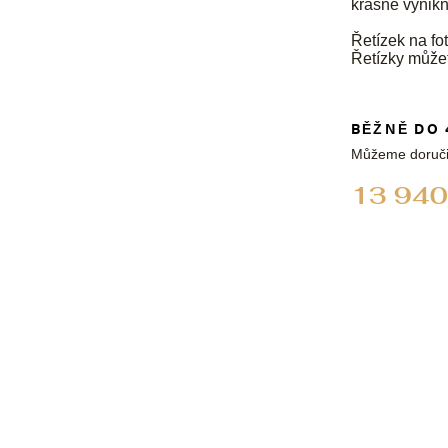
krásně vynikn
Řetízek na fot
Řetízky může
BĚŽNĚ DO 
Můžeme doruči
13 940