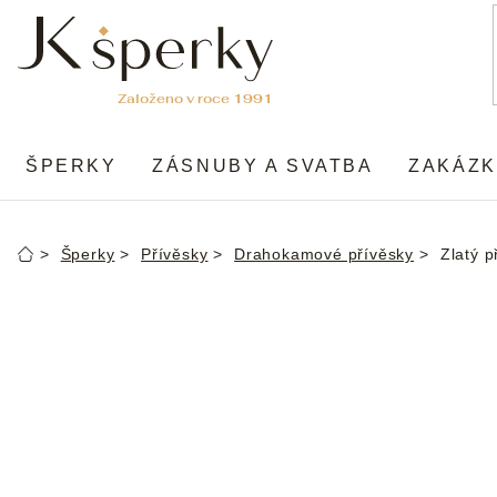
Přejít
na
obsah
ŠPERKY
ZÁSNUBY A SVATBA
ZAKÁZK
Šperky
Přívěsky
Drahokamové přívěsky
Zlatý p
Domů