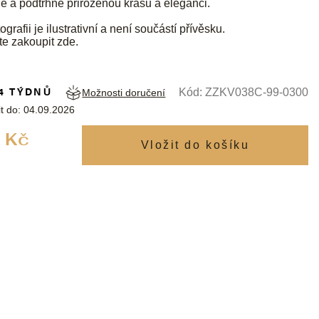
e a podtrhne přirozenou krásu a eleganci.
ografii je ilustrativní a není součástí přívěsku.
te zakoupit
zde
.
4 TÝDNŮ
Kód:
ZZKV038C-99-0300
Možnosti doručení
t do:
04.09.2026
Měrná
 Kč
cena: