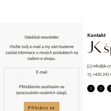
Z
á
p
a
t
í
Kontakt
Odebírat newsletter
Vložte svůj e-mail a my vám budeme
zasílat informace o nových produktech na
našem e-shopu.
info
@
jk.cz
E-mail
+420 241 
Přihlášením souhlasím se
zpracováním osobních údajů
.
Přihlásit se