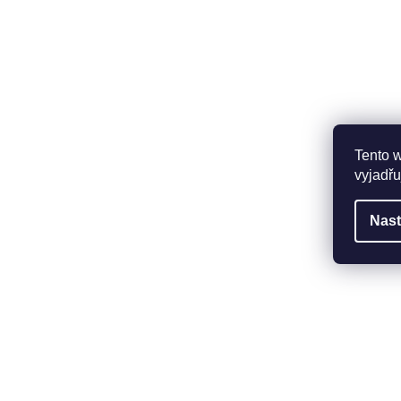
Tento 
vyjadřu
Nast