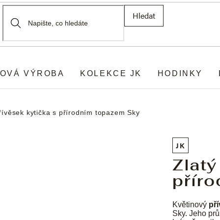
Hledat
OVÁ VÝROBA
KOLEKCE JK
HODINKY
řívěsek kytička s přírodním topazem Sky
JK
Zlatý
přír
Květinový
př
Sky. Jeho prů