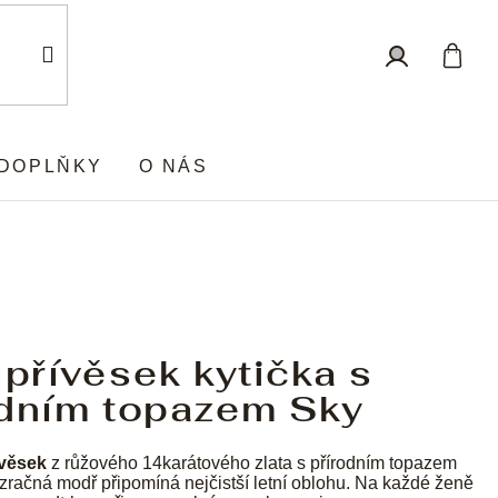
Nákup
Přihlášení
košík
DOPLŇKY
O NÁS
 přívěsek kytička s
odním topazem Sky
ívěsek
z růžového 14karátového zlata s přírodním topazem
zračná modř připomíná nejčistší letní oblohu. Na každé ženě