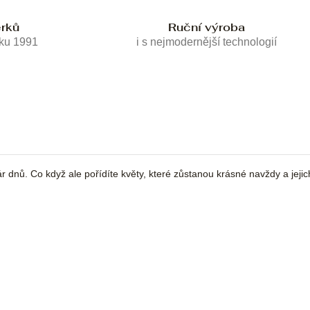
erků
Ruční výroba
oku 1991
i s nejmodernější technologií
 pár dnů. Co když ale pořídíte květy, které zůstanou krásné navždy a jej