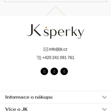
info
@
jk.cz
+420 241 091 761
Informace o nákupu
Více o JK
Ochrana osobních údajů