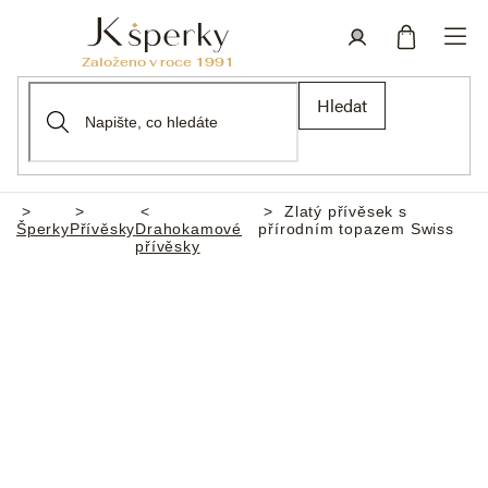
Přejít
na
obsah
Nákupní
Přihlášení
Hledat
košík
Zlatý přívěsek s
Domů
Šperky
Přívěsky
Drahokamové
přírodním topazem Swiss
přívěsky