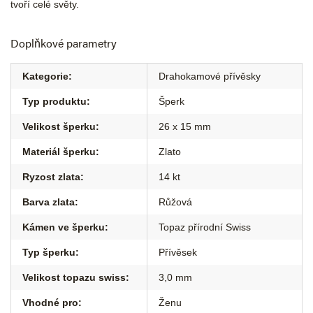
tvoří celé světy.
Doplňkové parametry
Kategorie
:
Drahokamové přívěsky
Typ produktu
:
Šperk
Velikost šperku
:
26 x 15 mm
Materiál šperku
:
Zlato
Ryzost zlata
:
14 kt
Barva zlata
:
Růžová
Kámen ve šperku
:
Topaz přírodní Swiss
Typ šperku
:
Přívěsek
Velikost topazu swiss
:
3,0 mm
Vhodné pro
:
Ženu