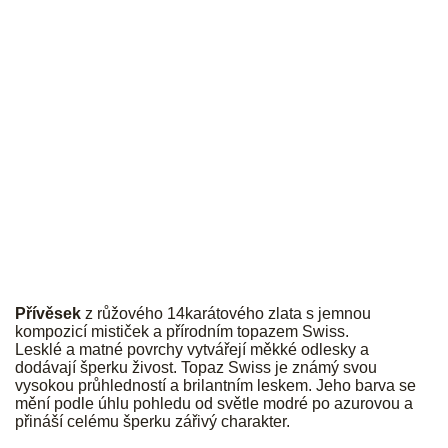
JK
Přívěsek
z růžového 14karátového zlata s jemnou
kompozicí mističek a přírodním topazem Swiss.
Lesklé a matné povrchy vytvářejí měkké odlesky a
dodávají šperku živost. Topaz Swiss je známý svou
vysokou průhledností a brilantním leskem. Jeho barva se
mění podle úhlu pohledu od světle modré po azurovou a
přináší celému šperku zářivý charakter.