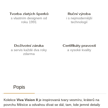
Tvorba zlatých šperků
Ruční výroba
s vlastním designem od
i s nejmodernější
roku 1991
technologií
Doživotní záruka
Certifikáty pravosti
a servis každé dva roky
a vysoké kvality
zdarma
Popis
Kolekce
Viva Vision II
je inspirovaná tvary vesmíru, kráterů na
povrchu Měsíce a odvahou dívat se dál, tam, kde jemné detaily