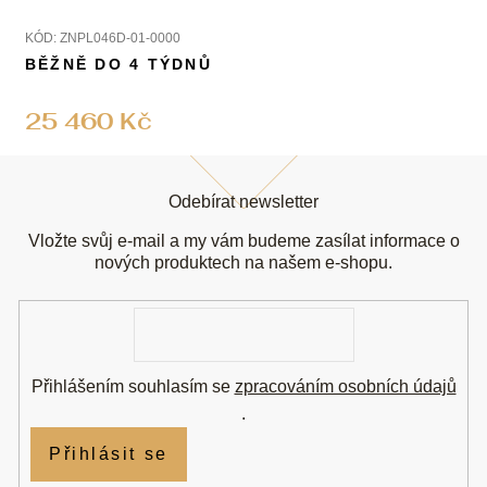
KÓD:
ZNPL046D-01-0000
BĚŽNĚ DO 4 TÝDNŮ
25 460 Kč
Z
á
Odebírat newsletter
p
a
Vložte svůj e-mail a my vám budeme zasílat informace o
t
nových produktech na našem e-shopu.
í
E-
mail
Přihlášením souhlasím se
zpracováním osobních údajů
.
Přihlásit se