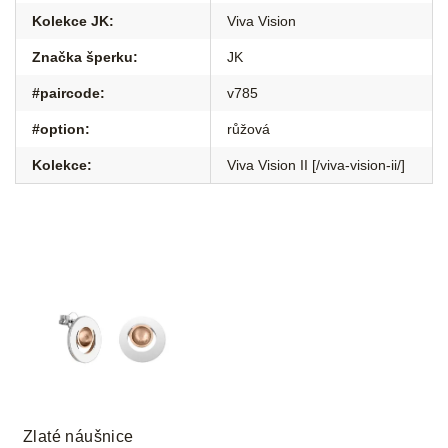
Kolekce JK
:
Viva Vision
Značka šperku
:
JK
#paircode
:
v785
#option
:
růžová
Kolekce
:
Viva Vision II [/viva-vision-ii/]
Zlaté náušnice