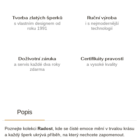
Tvorba zlatých šperků
Ruční výroba
s vlastním designem od
i s nejmodernější
roku 1991
technologií
Doživotní záruka
Certifikáty pravosti
a servis každé dva roky
a vysoké kvality
zdarma
Popis
Poznejte kolekci
Radost
, kde se čisté emoce mění v trvalou krásu
a každý šperk ukrývá příběh, na který nechcete zapomenout.