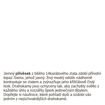
JK
Jemný
přívěsek
z bílého 14karátového zlata zdobí přírodní
topaz Swiss, jehož jasný, živý modrý odstín nádherně
kontrastuje se zlatem a zvýrazňuje jeho křišťálově čistý
lesk. Drahokamy jsou uchyceny tak, aby zachytily světlo z
každého úhlu a rozzářily šperk jedinečným třpytem.
Dopřejte si náušnice, které pohladí duši a ozdobí vás
jedním z nejúchvatnějších drahokamů.