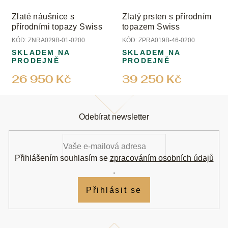
Zlaté náušnice s
Zlatý prsten s přírodním
přírodními topazy Swiss
topazem Swiss
KÓD:
ZNRA029B-01-0200
KÓD:
ZPRA019B-46-0200
SKLADEM NA
SKLADEM NA
PRODEJNĚ
PRODEJNĚ
26 950 Kč
39 250 Kč
Z
á
Odebírat newsletter
p
a
t
í
Přihlášením souhlasím se
zpracováním osobních údajů
.
Přihlásit se