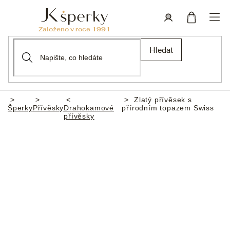
Přejít
na
obsah
Nákupní
Přihlášení
Hledat
košík
Zlatý přívěsek s
Domů
Šperky
Přívěsky
Drahokamové
přírodním topazem Swiss
přívěsky