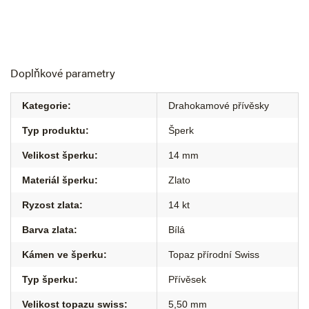
Doplňkové parametry
Kategorie
:
Drahokamové přívěsky
Typ produktu
:
Šperk
Velikost šperku
:
14 mm
Materiál šperku
:
Zlato
Ryzost zlata
:
14 kt
Barva zlata
:
Bílá
Kámen ve šperku
:
Topaz přírodní Swiss
Typ šperku
:
Přívěsek
Velikost topazu swiss
:
5,50 mm