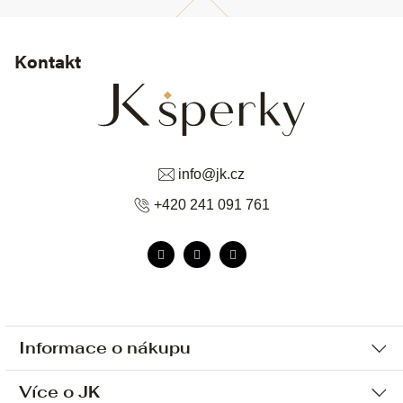
Kontakt
info
@
jk.cz
+420 241 091 761
Informace o nákupu
Více o JK
Ochrana osobních údajů