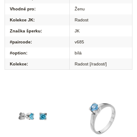
Vhodné pro
:
Ženu
Kolekce JK
:
Radost
Značka šperku
:
JK
#paircode
:
v685
#option
:
bílá
Kolekce
:
Radost [/radost/]