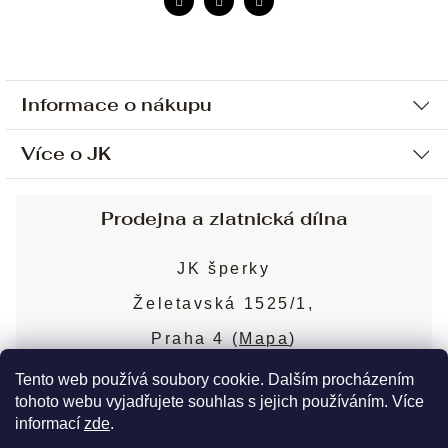
Informace o nákupu
Více o JK
Ochrana osobních údajů
Způsob platby a dopravy
Náš příběh
Prodejna a zlatnická dílna
Sjednání osobní schůzky
Náš tým
Obchodní podmínky
JK šperky
Design a výroba
Puncovní značky
Želetavská 1525/1,
Služby
Cookies
Praha 4 (
Mapa
)
Blog
Více o prodejně
Nejčastější dotazy
Tento web používá soubory cookie. Dalším procházením
tohoto webu vyjadřujete souhlas s jejich používáním. Více
informací
zde
.