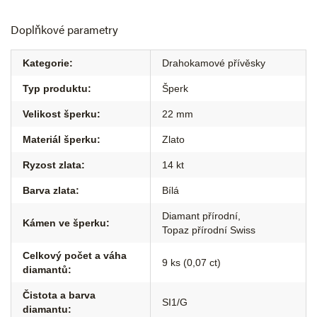
Doplňkové parametry
Kategorie
:
Drahokamové přívěsky
Typ produktu
:
Šperk
Velikost šperku
:
22 mm
Materiál šperku
:
Zlato
Ryzost zlata
:
14 kt
Barva zlata
:
Bílá
Diamant přírodní
,
Kámen ve šperku
:
Topaz přírodní Swiss
Celkový počet a váha
9 ks (0,07 ct)
diamantů
:
Čistota a barva
SI1/G
diamantu
: