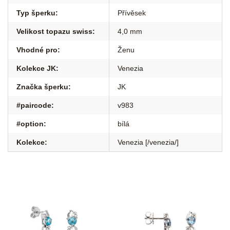
Typ šperku
:
Přívěsek
Velikost topazu swiss
:
4,0 mm
Vhodné pro
:
Ženu
Kolekce JK
:
Venezia
Značka šperku
:
JK
#paircode
:
v983
#option
:
bílá
Kolekce
:
Venezia [/venezia/]