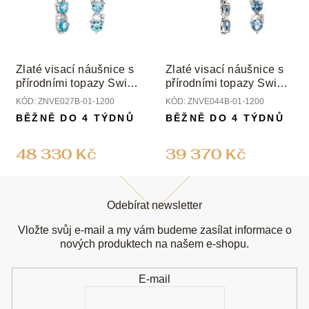
Zlaté visací náušnice s
Zlaté visací náušnice s
přírodními topazy Swiss
přírodními topazy Swiss
a diamanty
a diamanty
KÓD:
ZNVE027B-01-1200
KÓD:
ZNVE044B-01-1200
BĚŽNĚ DO 4 TÝDNŮ
BĚŽNĚ DO 4 TÝDNŮ
48 330 Kč
39 370 Kč
Z
á
Odebírat newsletter
p
a
Vložte svůj e-mail a my vám budeme zasílat informace o
t
nových produktech na našem e-shopu.
í
E-mail