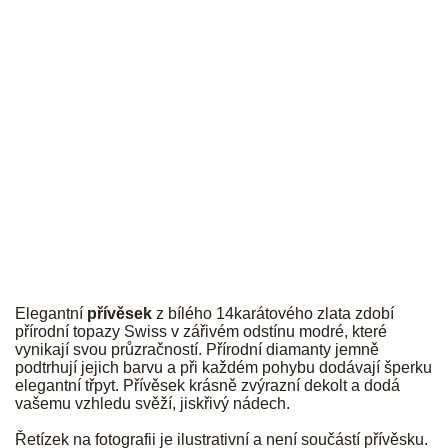
JK
Elegantní
přívěsek
z bílého 14karátového zlata zdobí
přírodní topazy Swiss v zářivém odstínu modré, které
vynikají svou průzračností. Přírodní diamanty jemně
podtrhují jejich barvu a při každém pohybu dodávají šperku
elegantní třpyt. Přívěsek krásně zvýrazní dekolt a dodá
vašemu vzhledu svěží, jiskřivý nádech.
Řetízek na fotografii je ilustrativní a není součástí přívěsku.