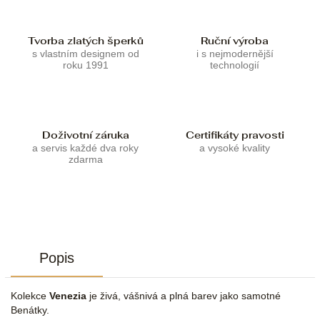
Tvorba zlatých šperků
Ruční výroba
s vlastním designem od
i s nejmodernější
roku 1991
technologií
Doživotní záruka
Certifikáty pravosti
a servis každé dva roky
a vysoké kvality
zdarma
Popis
Kolekce
Venezia
je živá, vášnivá a plná barev jako samotné
Benátky.