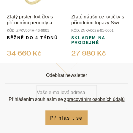
Zlatý prsten kytičky s
Zlaté náušnice kytičky s
přírodními peridoty a
přírodními topazy Swiss
topazem
a peridoty
KÓD:
ZPKV004H-46-0001
KÓD:
ZNKV002E-01-0001
BĚŽNĚ DO 4 TÝDNŮ
SKLADEM NA
PRODEJNĚ
34 660 Kč
27 980 Kč
Z
á
Odebírat newsletter
p
a
t
í
Přihlášením souhlasím se
zpracováním osobních údajů
.
Přihlásit se