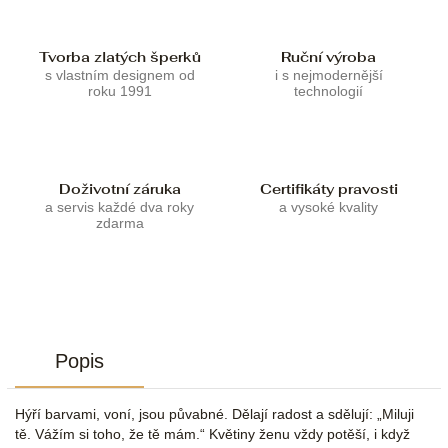
Tvorba zlatých šperků
Ruční výroba
s vlastním designem od
i s nejmodernější
roku 1991
technologií
Doživotní záruka
Certifikáty pravosti
a servis každé dva roky
a vysoké kvality
zdarma
Popis
Hýří barvami, voní, jsou půvabné. Dělají radost a sdělují: „Miluji
tě. Vážím si toho, že tě mám.“ Květiny ženu vždy potěší, i když