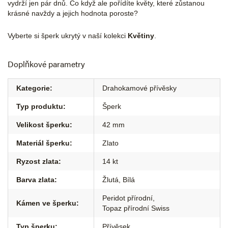
vydrží jen pár dnů. Co když ale pořídíte květy, které zůstanou
krásné navždy a jejich hodnota poroste?
Vyberte si šperk ukrytý v naší kolekci
Květiny
.
Doplňkové parametry
Kategorie
:
Drahokamové přívěsky
Typ produktu
:
Šperk
Velikost šperku
:
42 mm
Materiál šperku
:
Zlato
Ryzost zlata
:
14 kt
Barva zlata
:
Žlutá
,
Bílá
Peridot přírodní
,
Kámen ve šperku
:
Topaz přírodní Swiss
Typ šperku
:
Přívěsek