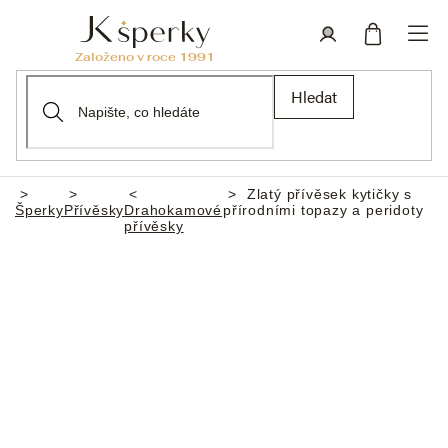
Přejít
na
obsah
Nákupní
Přihlášení
Hledat
košík
Zlatý přívěsek kytičky s
Domů
Šperky
Přívěsky
Drahokamové
přírodními topazy a peridoty
přívěsky