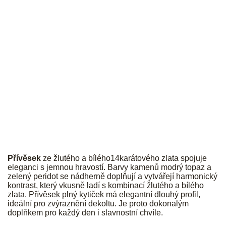
JK
Přívěsek
ze žlutého a bílého14karátového zlata spojuje
eleganci s jemnou hravostí. Barvy kamenů modrý topaz a
zelený peridot se nádherně doplňují a vytvářejí harmonický
kontrast, který vkusně ladí s kombinací žlutého a bílého
zlata. Přívěsek plný kytiček má elegantní dlouhý profil,
ideální pro zvýraznění dekoltu. Je proto dokonalým
doplňkem pro každý den i slavnostní chvíle.