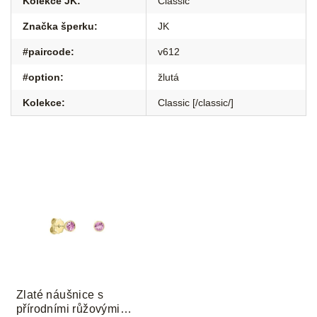
Kolekce JK
:
Classic
Značka šperku
:
JK
#paircode
:
v612
#option
:
žlutá
Kolekce
:
Classic [/classic/]
Zlaté náušnice s
přírodními růžovými