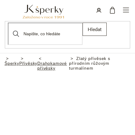
Přejít
na
obsah
Nákupní
Přihlášení
Hledat
košík
Zlatý přívěsek s
Domů
Šperky
Přívěsky
Drahokamové
přírodním růžovým
přívěsky
turmalínem