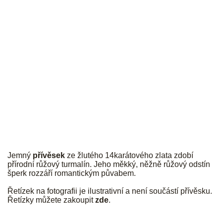
JK
Jemný
přívěsek
ze žlutého 14karátového zlata zdobí
přírodní růžový turmalín. Jeho měkký, něžně růžový odstín
šperk rozzáří romantickým půvabem.
Řetízek na fotografii je ilustrativní a není součástí přívěsku.
Řetízky můžete zakoupit
zde
.