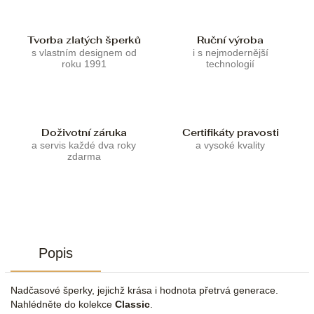
Tvorba zlatých šperků
Ruční výroba
s vlastním designem od
i s nejmodernější
roku 1991
technologií
Doživotní záruka
Certifikáty pravosti
a servis každé dva roky
a vysoké kvality
zdarma
Popis
Nadčasové šperky, jejichž krása i hodnota přetrvá generace.
Nahlédněte do kolekce
Classic
.