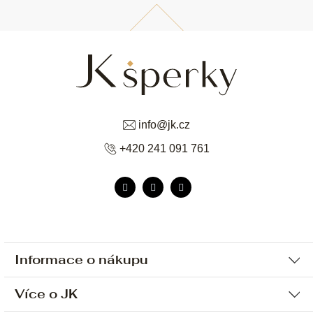
info
@
jk.cz
+420 241 091 761
Informace o nákupu
Více o JK
Ochrana osobních údajů