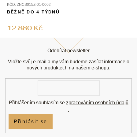
turmalíny
KÓD:
ZNCS015Z-01-0002
BĚŽNĚ DO 4 TÝDNŮ
12 880 Kč
Z
á
Odebírat newsletter
p
a
Vložte svůj e-mail a my vám budeme zasílat informace o
t
nových produktech na našem e-shopu.
í
E-
mail
Přihlášením souhlasím se
zpracováním osobních údajů
.
Přihlásit se