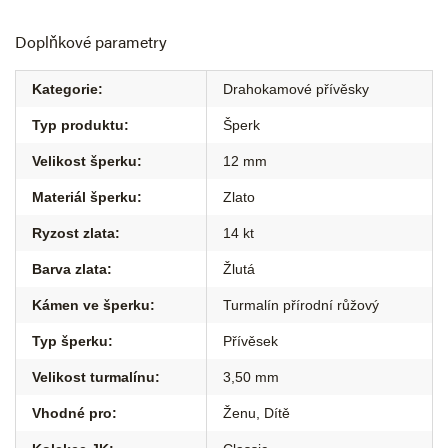
Doplňkové parametry
Kategorie
:
Drahokamové přívěsky
Typ produktu
:
Šperk
Velikost šperku
:
12 mm
Materiál šperku
:
Zlato
Ryzost zlata
:
14 kt
Barva zlata
:
Žlutá
Kámen ve šperku
:
Turmalín přírodní růžový
Typ šperku
:
Přívěsek
Velikost turmalínu
:
3,50 mm
Vhodné pro
:
Ženu
,
Dítě