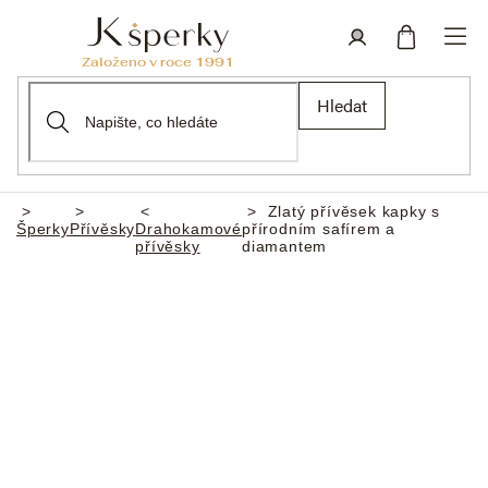
Přejít
na
obsah
Nákupní
Přihlášení
Hledat
košík
Zlatý přívěsek kapky s
Domů
Šperky
Přívěsky
Drahokamové
přírodním safírem a
přívěsky
diamantem