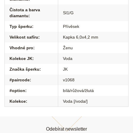
Čistota a barva
SI1/G
diamantu
:
Typ šperku
:
Přívěsek
Velikost safíru
:
Kapka 6,0x4,2 mm
Vhodné pro
:
Ženu
Kolekce JK
:
Voda
Značka šperku
:
JK
#paircode
:
v1068
#option
:
bílá/růžová/žlutá
Kolekce
:
Voda [/voda/]
Z
á
Odebírat newsletter