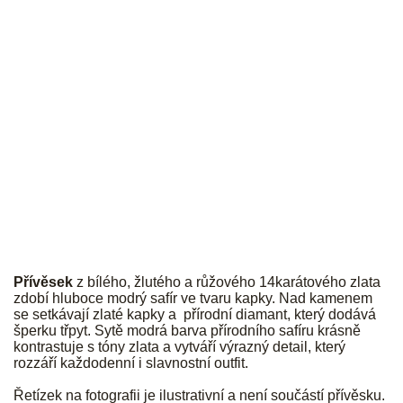
JK
Přívěsek
z bílého, žlutého a růžového 14karátového zlata
zdobí hluboce modrý safír ve tvaru kapky. Nad kamenem
se setkávají zlaté kapky a přírodní diamant, který dodává
šperku třpyt. Sytě modrá barva přírodního safíru krásně
kontrastuje s tóny zlata a vytváří výrazný detail, který
rozzáří každodenní i slavnostní outfit.
Řetízek na fotografii je ilustrativní a není součástí přívěsku.