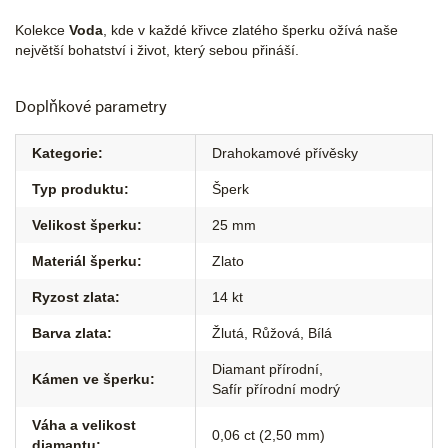
Kolekce
Voda
, kde v každé křivce zlatého šperku ožívá naše
největší bohatství i život, který sebou přináší.
Doplňkové parametry
Kategorie
:
Drahokamové přívěsky
Typ produktu
:
Šperk
Velikost šperku
:
25 mm
Materiál šperku
:
Zlato
Ryzost zlata
:
14 kt
Barva zlata
:
Žlutá
,
Růžová
,
Bílá
Diamant přírodní
,
Kámen ve šperku
:
Safír přírodní modrý
Váha a velikost
0,06 ct (2,50 mm)
diamantu
: