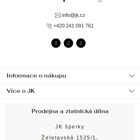
info
@
jk.cz
+420 241 091 761
Informace o nákupu
Více o JK
Ochrana osobních údajů
Způsob platby a dopravy
Náš příběh
Prodejna a zlatnická dílna
Sjednání osobní schůzky
Náš tým
Obchodní podmínky
JK šperky
Design a výroba
Puncovní značky
Želetavská 1525/1,
Služby