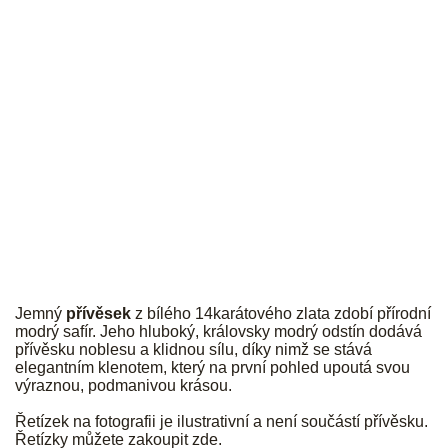
JK
Jemný
přívěsek
z bílého 14karátového zlata zdobí přírodní
modrý safír. Jeho hluboký, královsky modrý odstín dodává
přívěsku noblesu a klidnou sílu, díky nimž se stává
elegantním klenotem, který na první pohled upoutá svou
výraznou, podmanivou krásou.
Řetízek na fotografii je ilustrativní a není součástí přívěsku.
Řetízky můžete zakoupit
zde
.