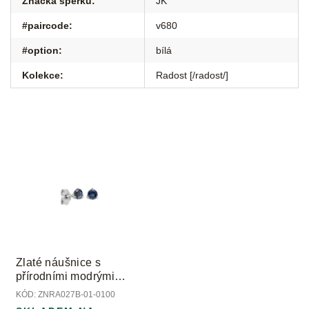
Značka šperku
:
JK
#paircode
:
v680
#option
:
bílá
Kolekce
:
Radost [/radost/]
Zlaté náušnice s
přírodními modrými
safíry
KÓD:
ZNRA027B-01-0100