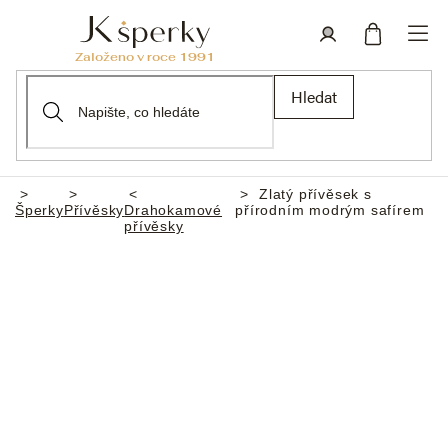
Přejít
na
obsah
Nákupní
Přihlášení
Hledat
košík
Zlatý přívěsek s
Domů
Šperky
Přívěsky
Drahokamové
přírodním modrým safírem
přívěsky