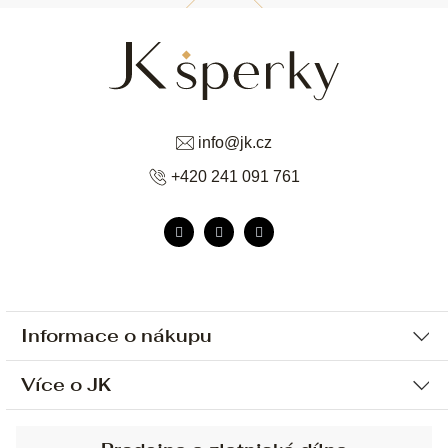
info
@
jk.cz
+420 241 091 761
Informace o nákupu
Více o JK
Ochrana osobních údajů
Způsob platby a dopravy
Náš příběh