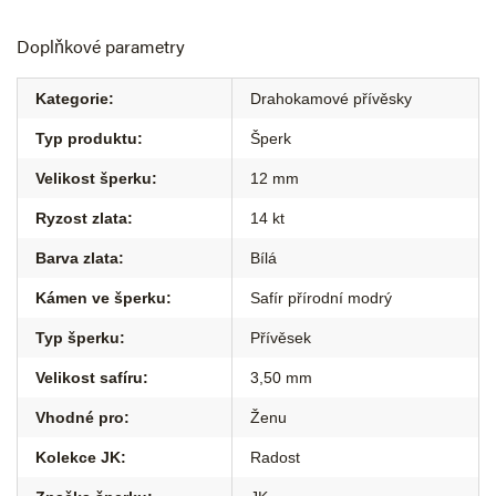
Doplňkové parametry
Kategorie
:
Drahokamové přívěsky
Typ produktu
:
Šperk
Velikost šperku
:
12 mm
Ryzost zlata
:
14 kt
Barva zlata
:
Bílá
Kámen ve šperku
:
Safír přírodní modrý
Typ šperku
:
Přívěsek
Velikost safíru
:
3,50 mm
Vhodné pro
:
Ženu
Kolekce JK
:
Radost