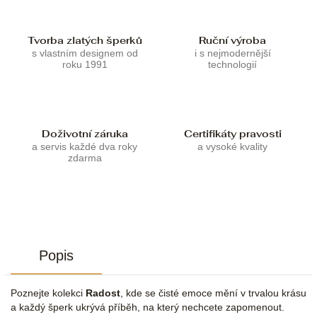
Tvorba zlatých šperků
Ruční výroba
s vlastním designem od
i s nejmodernější
roku 1991
technologií
Doživotní záruka
Certifikáty pravosti
a servis každé dva roky
a vysoké kvality
zdarma
Popis
Poznejte kolekci
Radost
, kde se čisté emoce mění v trvalou krásu
a každý šperk ukrývá příběh, na který nechcete zapomenout.