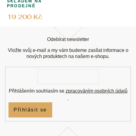
SKLADEM NA
PRODEJNĚ
19 200 Kč
Z
á
Odebírat newsletter
p
a
Vložte svůj e-mail a my vám budeme zasílat informace o
t
nových produktech na našem e-shopu.
í
E-
mail
Přihlášením souhlasím se
zpracováním osobních údajů
.
Přihlásit se