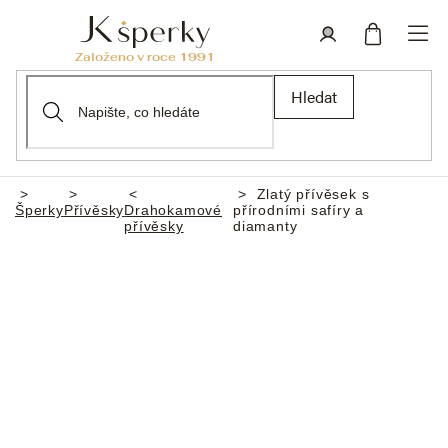
Přejít
na
obsah
Nákupní
Přihlášení
Hledat
košík
Zlatý přívěsek s
Domů
Šperky
Přívěsky
Drahokamové
přírodními safíry a
přívěsky
diamanty