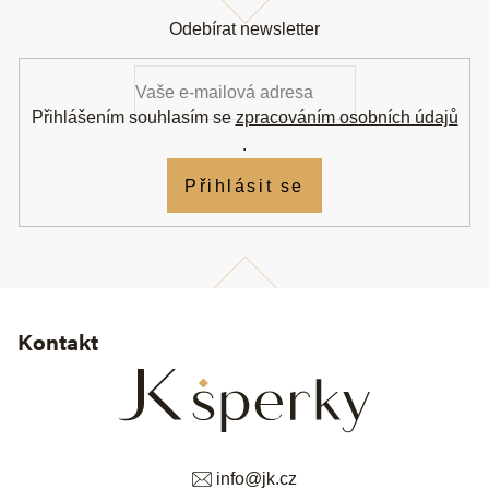
á
Odebírat newsletter
p
a
t
í
Přihlášením souhlasím se
zpracováním osobních údajů
.
Přihlásit se
Kontakt
info
@
jk.cz