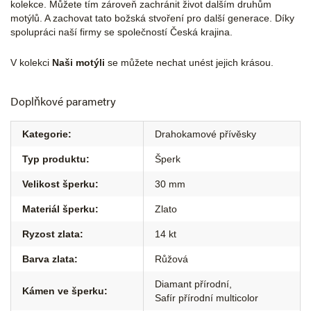
kolekce. Můžete tím zároveň zachránit život dalším druhům
motýlů. A zachovat tato božská stvoření pro další generace. Díky
spolupráci naší firmy se společností Česká krajina.
V kolekci
Naši motýli
se můžete nechat unést jejich krásou.
Doplňkové parametry
Kategorie
:
Drahokamové přívěsky
Typ produktu
:
Šperk
Velikost šperku
:
30 mm
Materiál šperku
:
Zlato
Ryzost zlata
:
14 kt
Barva zlata
:
Růžová
Diamant přírodní
,
Kámen ve šperku
:
Safír přírodní multicolor