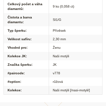
Celkový počet a váha
9 ks (0,058 ct)
diamantů
:
Čistota a barva
SI1/G
diamantu
:
Typ šperku
:
Přívěsek
Velikost safíru
:
2,30 mm
Vhodné pro
:
Ženu
Kolekce JK
:
Naši motýli
Značka šperku
:
JK
#paircode
:
v778
#option
:
růžová
Kolekce
:
Naši motýli [/nasi-motyli/]
Z