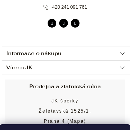
+420 241 091 761
Informace o nákupu
Více o JK
Ochrana osobních údajů
Způsob platby a dopravy
Náš příběh
Prodejna a zlatnická dílna
Sjednání osobní schůzky
Náš tým
Obchodní podmínky
JK šperky
Design a výroba
Puncovní značky
Želetavská 1525/1,
Služby
Cookies
Praha 4 (
Mapa
)
Blog