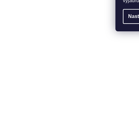
vyjadřu
Nast