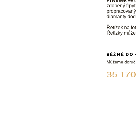
Přívěsek
ve t
zdobený třpyt
propracovaný 
diamanty dod
Řetízek na fot
Řetízky může
BĚŽNĚ DO 
Můžeme doruči
35 170