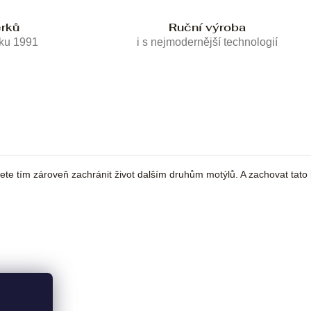
erků
Ruční výroba
oku 1991
i s nejmodernější technologií
žete tím zároveň zachránit život dalším druhům motýlů. A zachovat tato