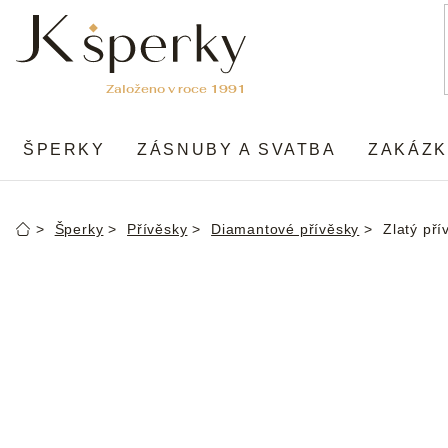
Přejít
na
obsah
ŠPERKY
ZÁSNUBY A SVATBA
ZAKÁZK
Šperky
Přívěsky
Diamantové přívěsky
Zlatý pří
Domů