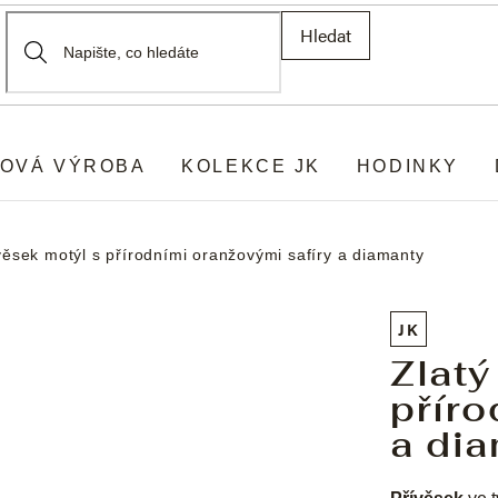
Hledat
OVÁ VÝROBA
KOLEKCE JK
HODINKY
věsek motýl s přírodními oranžovými safíry a diamanty
JK
Zlatý
příro
a di