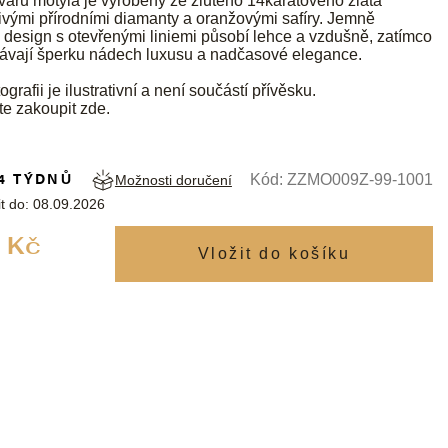
varu motýla je vyrobený ze žlutého 14karátového zlata
ivými přírodními diamanty a oranžovými safíry. Jemně
design s otevřenými liniemi působí lehce a vzdušně, zatímco
ávají šperku nádech luxusu a nadčasové elegance.
ografii je ilustrativní a není součástí přívěsku.
te zakoupit
zde
.
4 TÝDNŮ
Kód:
ZZMO009Z-99-1001
Možnosti doručení
t do:
08.09.2026
Měrná
 Kč
cena: