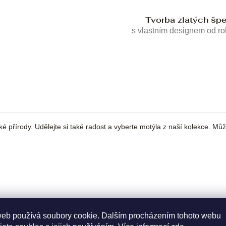
Tvorba zlatých šp
s vlastním designem od r
ké přírody. Udělejte si také radost a vyberte motýla z naší kolekce. Mů
web používá soubory cookie. Dalším procházením tohoto webu