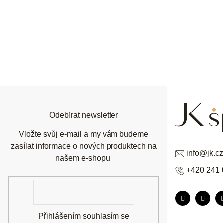
Z
á
p
a
t
í
Odebírat newsletter
Vložte svůj e-mail a my vám budeme
zasílat informace o nových produktech na
info
@
jk.cz
našem e-shopu.
+420 241 
E-
mail
Přihlášením souhlasím se