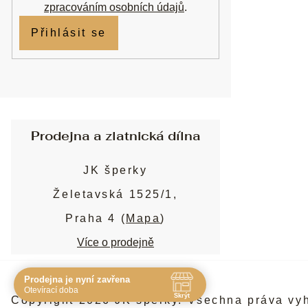
zpracováním osobních údajů
.
Přihlásit se
Prodejna a zlatnická dílna
JK šperky
Želetavská 1525/1,
Praha 4 (
Mapa
)
Více o prodejně
Prodejna je nyní zavřena
Navštivte nás osobně
Otevírací doba
Skrýt
Copyright 2026
JK šperky
. Všechna práva vy
Čas
Pauza