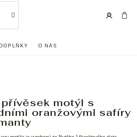
Nákup
Přihlášení
košík
DOPLŇKY
O NÁS
 přívěsek motýl s
dními oranžovými safíry
amanty