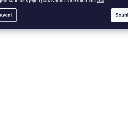
jete souhlas s jejich používáním. Více informací
zde
.
avení
Souh