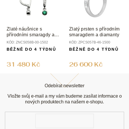
Zlaté náušnice s
Zlatý prsten s přírodním
přírodními smaragdy a
smaragdem a diamanty
diamanty
KÓD:
ZNCS058B-00-1502
KÓD:
ZPCS057B-46-1500
BĚŽNĚ DO 4 TÝDNŮ
BĚŽNĚ DO 4 TÝDNŮ
31 480 Kč
26 600 Kč
Z
á
Odebírat newsletter
p
a
Vložte svůj e-mail a my vám budeme zasílat informace o
t
nových produktech na našem e-shopu.
í
E-
mail