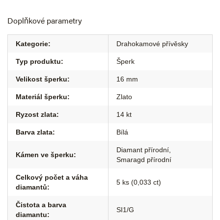
Doplňkové parametry
Kategorie
:
Drahokamové přívěsky
Typ produktu
:
Šperk
Velikost šperku
:
16 mm
Materiál šperku
:
Zlato
Ryzost zlata
:
14 kt
Barva zlata
:
Bílá
Diamant přírodní
,
Kámen ve šperku
:
Smaragd přírodní
Celkový počet a váha
5 ks (0,033 ct)
diamantů
:
Čistota a barva
SI1/G
diamantu
: