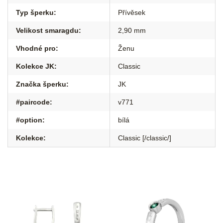
Typ šperku
:
Přívěsek
Velikost smaragdu
:
2,90 mm
Vhodné pro
:
Ženu
Kolekce JK
:
Classic
Značka šperku
:
JK
#paircode
:
v771
#option
:
bílá
Kolekce
:
Classic [/classic/]