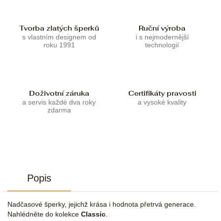
Tvorba zlatých šperků
Ruční výroba
s vlastním designem od
i s nejmodernější
roku 1991
technologií
Doživotní záruka
Certifikáty pravosti
a servis každé dva roky
a vysoké kvality
zdarma
Popis
Nadčasové šperky, jejichž krása i hodnota přetrvá generace.
Nahlédněte do kolekce
Classic
.