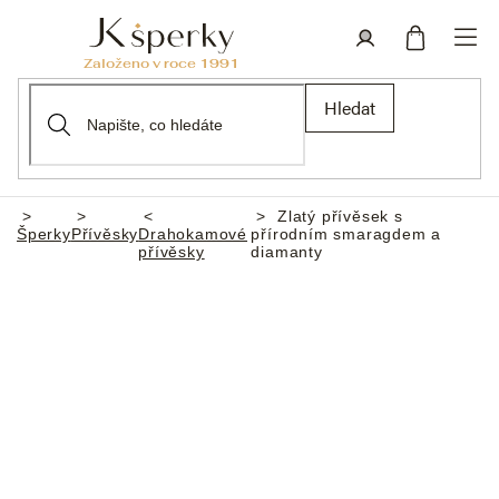
Přejít
na
obsah
Nákupní
Přihlášení
Hledat
košík
Zlatý přívěsek s
Domů
Šperky
Přívěsky
Drahokamové
přírodním smaragdem a
přívěsky
diamanty