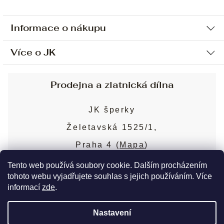
Informace o nákupu
Více o JK
Ochrana osobních údajů
Způsob platby a dopravy
Náš příběh
Prodejna a zlatnická dílna
Sjednání osobní schůzky
Náš tým
Obchodní podmínky
JK šperky
Design a výroba
Puncovní značky
Želetavská 1525/1,
Služby
Cookies
Praha 4 (
Mapa
)
Blog
Více o prodejně
Nejčastější dotazy
Tento web používá soubory cookie. Dalším procházením
tohoto webu vyjadřujete souhlas s jejich používáním. Více
informací
zde
.
Copyright 2026
JK šperky
. Všechna práva
Nastavení
vyhrazena.
Upravit nastavení cookies