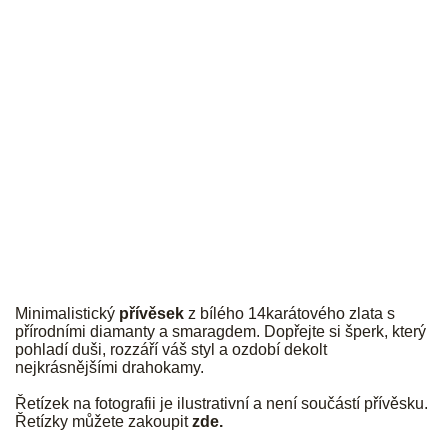
JK
Minimalistický
přívěsek
z bílého 14karátového zlata s
přírodními diamanty a smaragdem. Dopřejte si šperk, který
pohladí duši, rozzáří váš styl a ozdobí dekolt
nejkrásnějšími drahokamy.
Řetízek na fotografii je ilustrativní a není součástí přívěsku.
Řetízky můžete zakoupit
zde
.