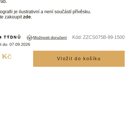
vab.
ografii je ilustrativní a není součástí přívěsku.
te zakoupit
zde
.
4 TÝDNŮ
Kód:
ZZCS075B-99-1500
Možnosti doručení
t do:
07.09.2026
Měrná
 Kč
cena: