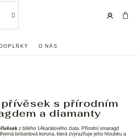
Nákup
Přihlášení
košík
DOPLŇKY
O NÁS
 přívěsek s přírodním
agdem a diamanty
přívěsek
z bílého 14karátového zlata. Přírodní smaragd
herná briliantová koruna, která zvýrazňuje jeho hloubku a