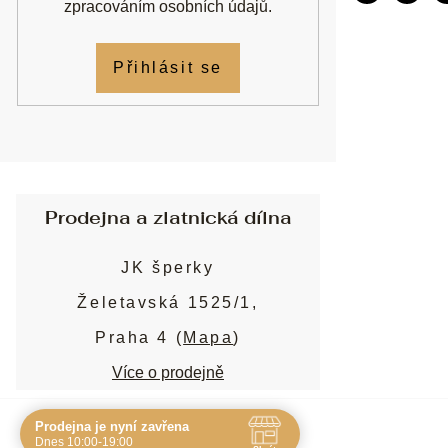
zpracováním osobních údajů
.
Přihlásit se
Prodejna a zlatnická dílna
JK šperky
Želetavská 1525/1,
Praha 4 (
Mapa
)
Více o prodejně
Prodejna je nyní zavřena
Navštivte nás osobně
Dnes 10:00-19:00