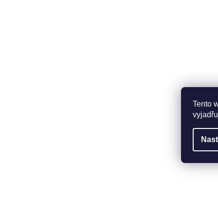
Tento 
vyjadřu
Nast