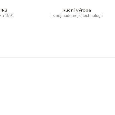
erků
Ruční výroba
oku 1991
i s nejmodernější technologií