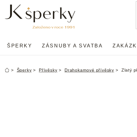
Přejít
na
obsah
ŠPERKY
ZÁSNUBY A SVATBA
ZAKÁZK
Šperky
Přívěsky
Drahokamové přívěsky
Zlatý 
Domů