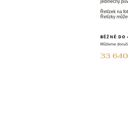
jedinečný pů
Řetízek na fot
Řetízky může
BĚŽNĚ DO 
Můžeme doruči
33 640