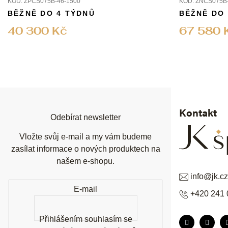
KÓD:
ZPCS075B-46-1500
KÓD:
ZNCS075B-
BĚŽNĚ DO 4 TÝDNŮ
BĚŽNĚ DO
40 300 Kč
67 580 
Z
á
p
a
t
í
Kontakt
Odebírat newsletter
Vložte svůj e-mail a my vám budeme
zasílat informace o nových produktech na
našem e-shopu.
info
@
jk.cz
E-mail
+420 241 
Přihlášením souhlasím se