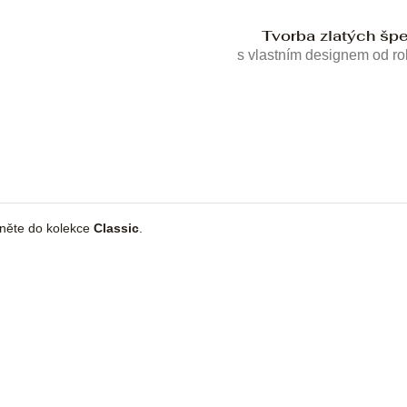
Tvorba zlatých šp
s vlastním designem od r
dněte do kolekce
Classic
.