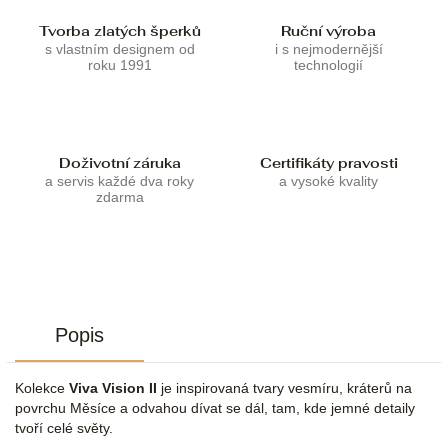
Tvorba zlatých šperků
Ruční výroba
s vlastním designem od
i s nejmodernější
roku 1991
technologií
Doživotní záruka
Certifikáty pravosti
a servis každé dva roky
a vysoké kvality
zdarma
Popis
Kolekce
Viva Vision II
je inspirovaná tvary vesmíru, kráterů na
povrchu Měsíce a odvahou dívat se dál, tam, kde jemné detaily
tvoří celé světy.