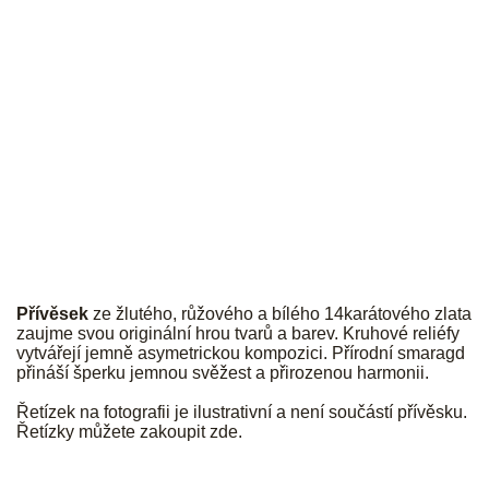
JK
Přívěsek
ze žlutého, růžového a bílého 14karátového zlata
zaujme svou originální hrou tvarů a barev. Kruhové reliéfy
vytvářejí jemně asymetrickou kompozici. Přírodní smaragd
přináší šperku jemnou svěžest a přirozenou harmonii.
Řetízek na fotografii je ilustrativní a není součástí přívěsku.
Řetízky můžete zakoupit
zde
.