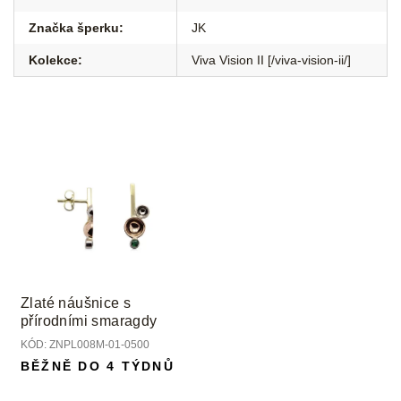
Značka šperku
:
JK
Kolekce
:
Viva Vision II [/viva-vision-ii/]
Zlaté náušnice s
přírodními smaragdy
KÓD:
ZNPL008M-01-0500
BĚŽNĚ DO 4 TÝDNŮ