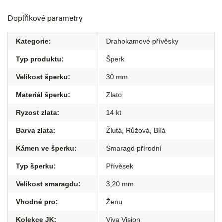
Doplňkové parametry
Kategorie
:
Drahokamové přívěsky
Typ produktu
:
Šperk
Velikost šperku
:
30 mm
Materiál šperku
:
Zlato
Ryzost zlata
:
14 kt
Barva zlata
:
Žlutá
,
Růžová
,
Bílá
Kámen ve šperku
:
Smaragd přírodní
Typ šperku
:
Přívěsek
Velikost smaragdu
:
3,20 mm
Vhodné pro
:
Ženu
Kolekce JK
:
Viva Vision