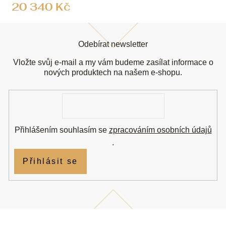
20 340 Kč
Z
á
Odebírat newsletter
p
a
Vložte svůj e-mail a my vám budeme zasílat informace o
t
nových produktech na našem e-shopu.
í
E-
mail
Přihlášením souhlasím se
zpracováním osobních údajů
.
Přihlásit se