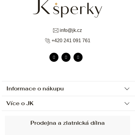
info
@
jk.cz
+420 241 091 761
Informace o nákupu
Více o JK
Ochrana osobních údajů
Způsob platby a dopravy
Náš příběh
Prodejna a zlatnická dílna
Sjednání osobní schůzky
Náš tým