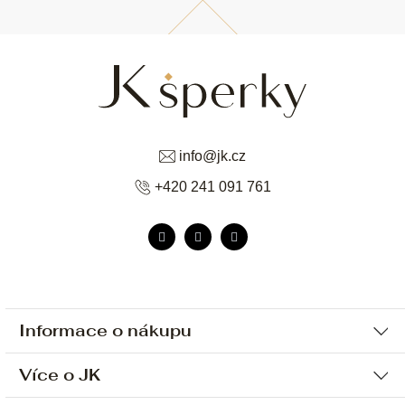
info
@
jk.cz
+420 241 091 761
Informace o nákupu
Více o JK
Ochrana osobních údajů