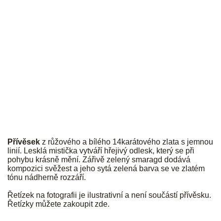
JK
Přívěsek
z růžového a bílého 14karátového zlata s jemnou
linií. Lesklá mistička vytváří hřejivý odlesk, který se při
pohybu krásně mění. Zářivě zelený smaragd dodává
kompozici svěžest a jeho sytá zelená barva se ve zlatém
tónu nádherně rozzáří.
Řetízek na fotografii je ilustrativní a není součástí přívěsku.
Řetízky můžete zakoupit
zde
.