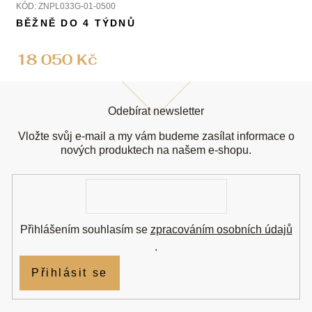
KÓD:
ZNPL033G-01-0500
BĚŽNĚ DO 4 TÝDNŮ
18 050 Kč
Z
á
Odebírat newsletter
p
a
Vložte svůj e-mail a my vám budeme zasílat informace o
t
nových produktech na našem e-shopu.
í
E-
mail
Přihlášením souhlasím se
zpracováním osobních údajů
.
Přihlásit se