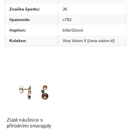
Značka šperku
:
JK
#paircode
:
v782
#option
:
bílá/růžová
Kolekce
:
Viva Vision II [/viva-vision-ii/]
Zlaté náušnice s
přírodními smaragdy