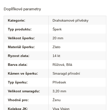
Doplňkové parametry
Kategorie
:
Drahokamové přívěsky
Typ produktu
:
Šperk
Velikost šperku
:
20 mm
Materiál šperku
:
Zlato
Ryzost zlata
:
14 kt
Barva zlata
:
Růžová
,
Bílá
Kámen ve šperku
:
Smaragd přírodní
Typ šperku
:
Přívěsek
Velikost smaragdu
:
3,20 mm
Vhodné pro
:
Ženu
Kolekce JK
:
Viva Vision