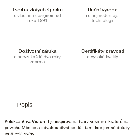
Tvorba zlatých šperků
Ruční výroba
s vlastním designem od
i s nejmodernější
roku 1991
technologií
Doživotní záruka
Certifikáty pravosti
a servis každé dva roky
a vysoké kvality
zdarma
Popis
Kolekce
Viva Vision II
je inspirovaná tvary vesmíru, kráterů na
povrchu Měsíce a odvahou dívat se dál, tam, kde jemné detaily
tvoří celé světy.