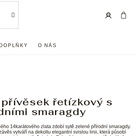
Nákup
Přihlášení
košík
DOPLŇKY
O NÁS
 přívěsek řetízkový s
odními smaragdy
lého 14karátového zlata zdobí sytě zelené přírodní smaragdy.
věs vytváří na dekoltu elegantní svislou linii, která působí