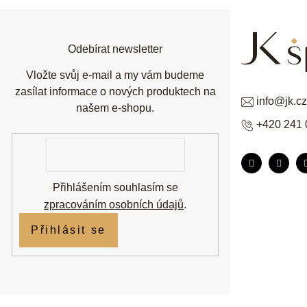
a
t
í
Odebírat newsletter
Vložte svůj e-mail a my vám budeme
zasílat informace o nových produktech na
info
@
jk.cz
našem e-shopu.
+420 241 
E-
mail
Přihlášením souhlasím se
zpracováním osobních údajů
.
Přihlásit se