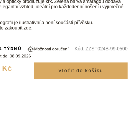
 a opticky prodlužuje krk. Zelená barva smaragdů dodává
elegantní vzhled, ideální pro každodenní nošení i výjimečné
ografii je ilustrativní a není součástí přívěsku.
te zakoupit
zde
.
4 TÝDNŮ
Kód:
ZZST024B-99-0500
Možnosti doručení
t do:
08.09.2026
Měrná
 Kč
cena: