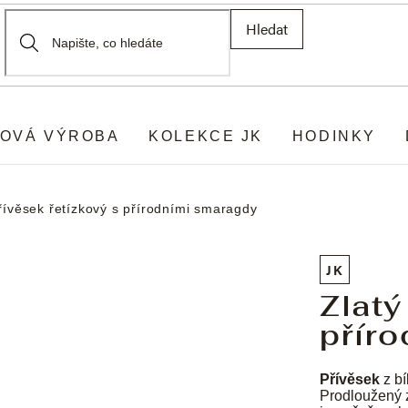
Hledat
OVÁ VÝROBA
KOLEKCE JK
HODINKY
řívěsek řetízkový s přírodními smaragdy
JK
Zlatý
přír
Přívěsek
z bí
Prodloužený zá