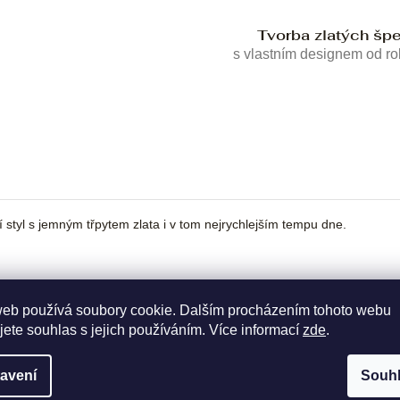
Tvorba zlatých šp
s vlastním designem od r
ní styl s jemným třpytem zlata i v tom nejrychlejším tempu dne.
web používá soubory cookie. Dalším procházením tohoto webu
jete souhlas s jejich používáním. Více informací
zde
.
avení
Souh