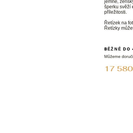
jemně, žensky
šperku svěží 
příležitosti.
Řetízek na fot
Řetízky může
BĚŽNĚ DO 
Můžeme doruči
17 580