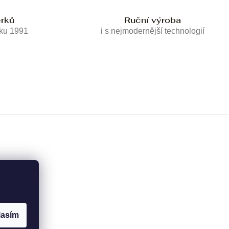
erků
Ruční výroba
oku 1991
i s nejmodernější technologií
lasím