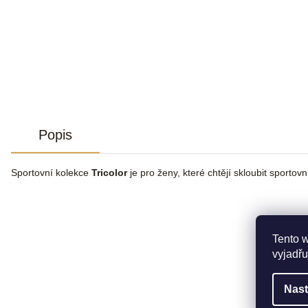
Popis
Sportovní kolekce
Tricolor
je pro ženy, které chtějí skloubit sportov
Tento 
vyjadřu
Nast