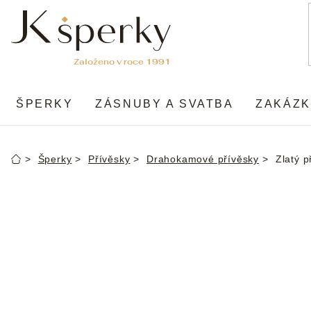
Přejít
na
obsah
ŠPERKY
ZÁSNUBY A SVATBA
ZAKÁZK
Šperky
Přívěsky
Drahokamové přívěsky
Zlatý p
Domů