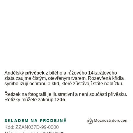
JK
Andělský
přívěsek
z bílého a růžového 14karátového
zlata zaujme čistým, otevřeným tvarem. Rozevřená křídla
symbolizují ochranu a klid, které zůstávají stále nablízku.
Řetízek na fotografii je ilustrativní a není součástí přívěsku.
Řetízky můžete zakoupit
zde
.
SKLADEM NA PRODEJNĚ
Možnosti doručení
Kód:
ZZAN037D-99-0000