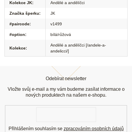
Kolekce JK
:
Andělé a andělíčci
Značka šperku
:
JK
#paircode
:
v1499
#option
:
bílá/růžová
Andělé a andělíčci [/andele-a-
Kolekce
:
andelicci/]
Z
á
Odebírat newsletter
p
a
Vložte svůj e-mail a my vám budeme zasílat informace o
t
nových produktech na našem e-shopu.
í
E-
mail
Přihlášením souhlasím se
zpracováním osobních údajů