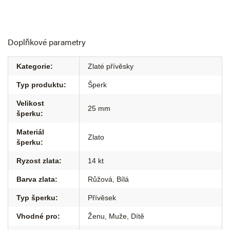
Doplňkové parametry
Kategorie
:
Zlaté přívěsky
Typ produktu
:
Šperk
Velikost
25 mm
šperku
:
Materiál
Zlato
šperku
:
Ryzost zlata
:
14 kt
Barva zlata
:
Růžová
,
Bílá
Typ šperku
:
Přívěsek
Vhodné pro
:
Ženu
,
Muže
,
Dítě