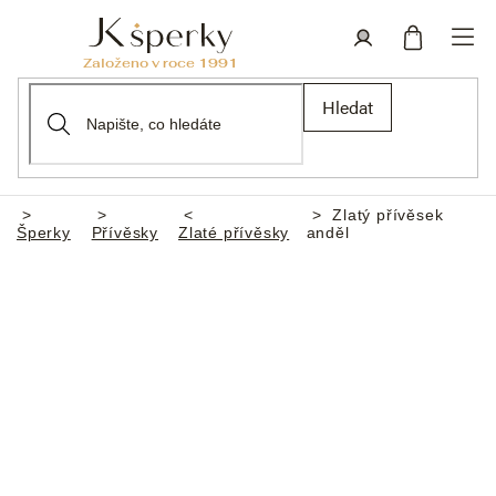
Přejít
na
obsah
Nákupní
Přihlášení
Hledat
košík
Zlatý přívěsek
Domů
Šperky
Přívěsky
Zlaté přívěsky
anděl