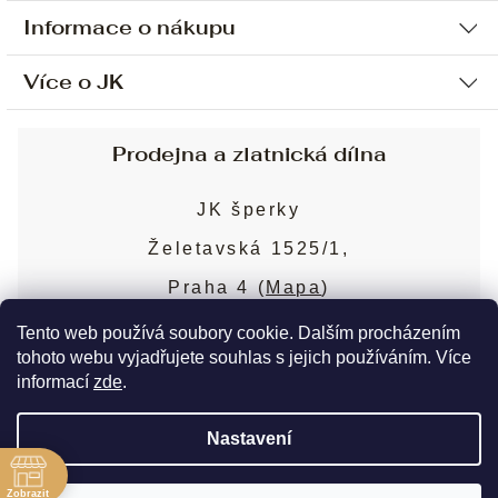
Informace o nákupu
Více o JK
Ochrana osobních údajů
Způsob platby a dopravy
Náš příběh
Prodejna a zlatnická dílna
Sjednání osobní schůzky
Náš tým
Obchodní podmínky
JK šperky
Design a výroba
Puncovní značky
Želetavská 1525/1,
Služby
Cookies
Praha 4 (
Mapa
)
Blog
Více o prodejně
Nejčastější dotazy
Tento web používá soubory cookie. Dalším procházením
tohoto webu vyjadřujete souhlas s jejich používáním. Více
informací
zde
.
Copyright 2026
JK šperky
. Všechna práva
Nastavení
vyhrazena.
Upravit nastavení cookies
ě
Zobrazit