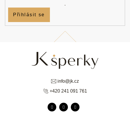
.
Přihlásit se
info
@
jk.cz
+420 241 091 761