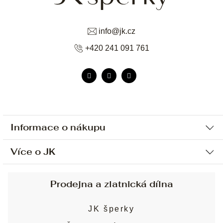
info
@
jk.cz
+420 241 091 761
Informace o nákupu
Více o JK
Ochrana osobních údajů
Způsob platby a dopravy
Náš příběh
Prodejna a zlatnická dílna
Sjednání osobní schůzky
Náš tým
Obchodní podmínky
JK šperky
Design a výroba
Puncovní značky