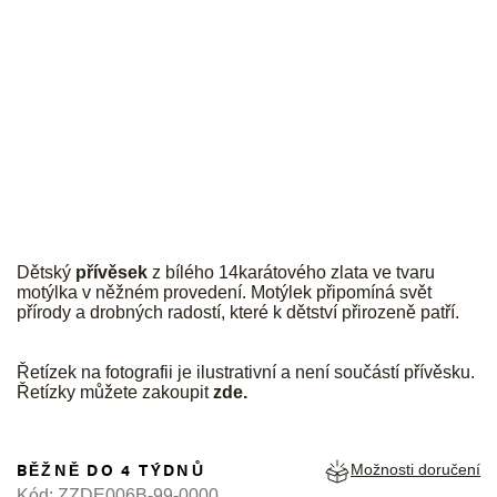
JK
Dětský
přívěsek
z bílého 14karátového zlata ve tvaru
motýlka v něžném provedení. Motýlek připomíná svět
přírody a drobných radostí, které k dětství přirozeně patří.
Řetízek na fotografii je ilustrativní a není součástí přívěsku.
Řetízky můžete zakoupit
zde
.
BĚŽNĚ DO 4 TÝDNŮ
Možnosti doručení
Kód:
ZZDE006B-99-0000