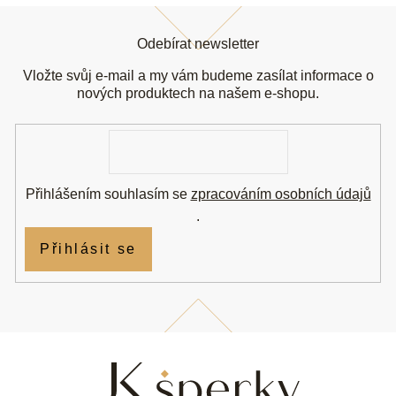
Z
á
Odebírat newsletter
p
a
Vložte svůj e-mail a my vám budeme zasílat informace o
t
nových produktech na našem e-shopu.
í
E-
mail
Přihlášením souhlasím se
zpracováním osobních údajů
.
Přihlásit se