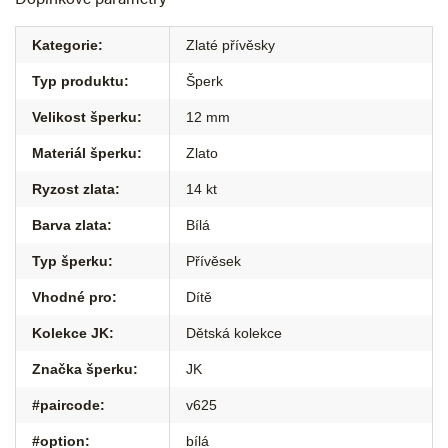
Kategorie
:
Zlaté přívěsky
Typ produktu
:
Šperk
Velikost šperku
:
12 mm
Materiál šperku
:
Zlato
Ryzost zlata
:
14 kt
Barva zlata
:
Bílá
Typ šperku
:
Přívěsek
Vhodné pro
:
Dítě
Kolekce JK
:
Dětská kolekce
Značka šperku
:
JK
#paircode
:
v625
#option
:
bílá