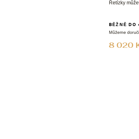
Řetízky může
BĚŽNĚ DO 
Můžeme doruči
8 020 