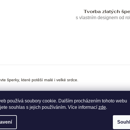
Tvorba zlatých šp
s vlastním designem od r
te šperky, které potěší malé i velké srdce.
web používá soubory cookie. Dalším procházením tohoto webu
jete souhlas s jejich používáním. Více informací
zde
.
avení
Souh