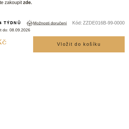
te zakoupit
zde
.
4 TÝDNŮ
Kód:
ZZDE016B-99-0000
Možnosti doručení
t do:
08.09.2026
Měrná
Kč
cena: