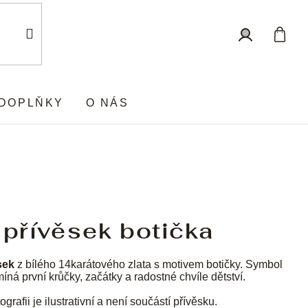
Nákup
Přihlášení
košík
DOPLŇKY
O NÁS
 přívěsek botička
sek
z bílého 14karátového zlata s motivem botičky. Symbol
íná první krůčky, začátky a radostné chvíle dětství.
ografii je ilustrativní a není součástí přívěsku.