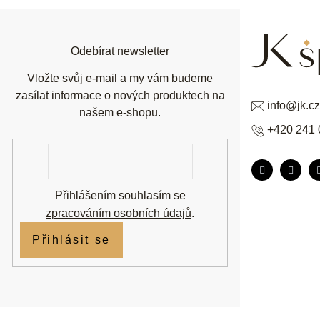
a
t
í
Odebírat newsletter
Vložte svůj e-mail a my vám budeme
zasílat informace o nových produktech na
info
@
jk.cz
našem e-shopu.
+420 241 
E-
mail
Přihlášením souhlasím se
zpracováním osobních údajů
.
Přihlásit se