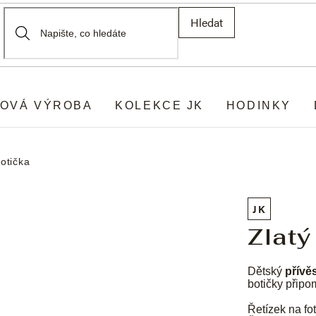
Hledat
OVÁ VÝROBA
KOLEKCE JK
HODINKY
botička
JK
Zlatý
Dětský
přívě
botičky připom
Řetízek na fot