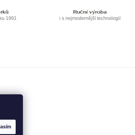
erků
Ruční výroba
oku 1991
i s nejmodernější technologií
lasím