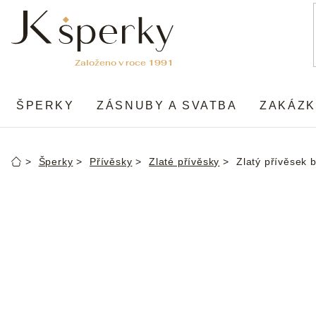
Přejít
na
obsah
ŠPERKY
ZÁSNUBY A SVATBA
ZAKÁZK
Šperky
Přívěsky
Zlaté přívěsky
Zlatý přívěsek 
Domů