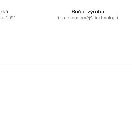
erků
Ruční výroba
oku 1991
i s nejmodernější technologií