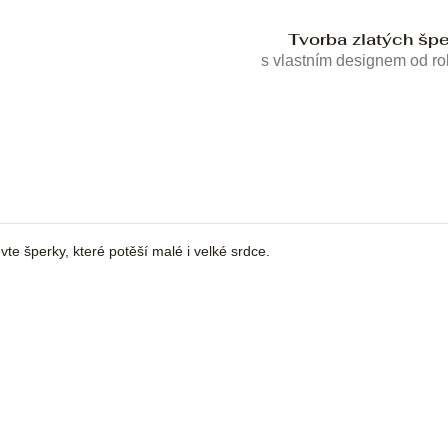
Tvorba zlatých šp
s vlastním designem od r
te šperky, které potěší malé i velké srdce.