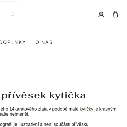
Nákup
Přihlášení
košík
DOPLŇKY
O NÁS
 přívěsek kytička
lého 14karátového zlata v podobě malé kytičky je krásným
naše nejmenší.
ografii je ilustrativní a není součástí přívěsku.