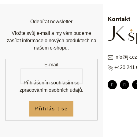
a
t
í
Kontakt
Odebírat newsletter
Vložte svůj e-mail a my vám budeme
zasílat informace o nových produktech na
našem e-shopu.
info
@
jk.cz
E-mail
+420 241 
Přihlášením souhlasím se
zpracováním osobních údajů
.
Přihlásit se