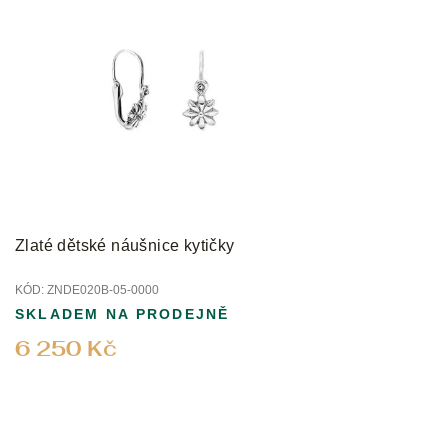
Zlaté dětské náušnice kytičky
KÓD:
ZNDE020B-05-0000
SKLADEM NA PRODEJNĚ
6 250 Kč
Z
á
p