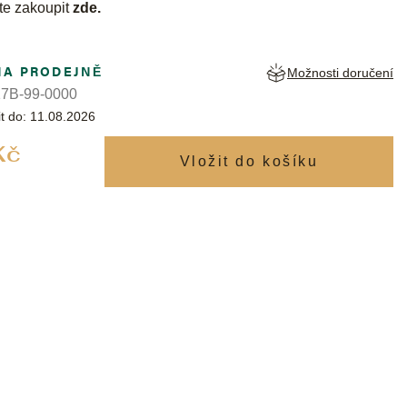
te zakoupit
zde
.
NA PRODEJNĚ
Možnosti doručení
7B-99-0000
t do:
11.08.2026
Měrná
Kč
cena: