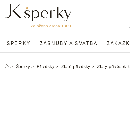
Přejít
na
obsah
ŠPERKY
ZÁSNUBY A SVATBA
ZAKÁZK
Šperky
Přívěsky
Zlaté přívěsky
Zlatý přívěsek k
Domů