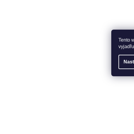
Tento 
vyjadřu
Nast