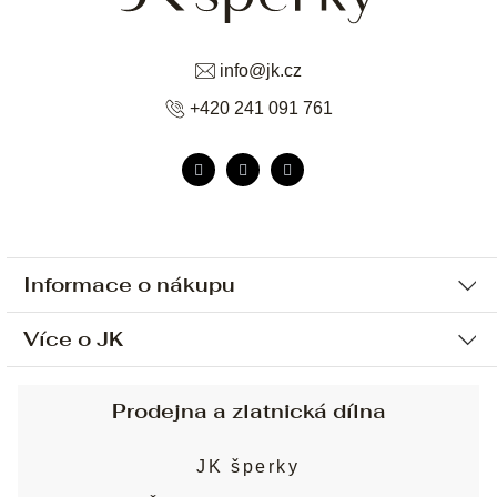
info
@
jk.cz
+420 241 091 761
Informace o nákupu
Více o JK
Ochrana osobních údajů
Způsob platby a dopravy
Náš příběh
Prodejna a zlatnická dílna
Sjednání osobní schůzky
Náš tým
Obchodní podmínky
JK šperky
Design a výroba
Puncovní značky