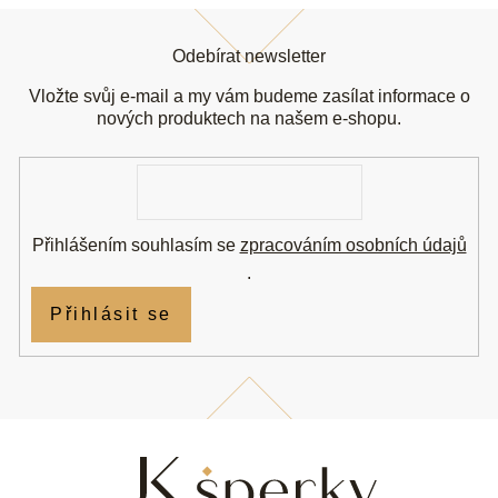
Z
á
Odebírat newsletter
p
a
Vložte svůj e-mail a my vám budeme zasílat informace o
t
nových produktech na našem e-shopu.
í
E-
mail
Přihlášením souhlasím se
zpracováním osobních údajů
.
Přihlásit se