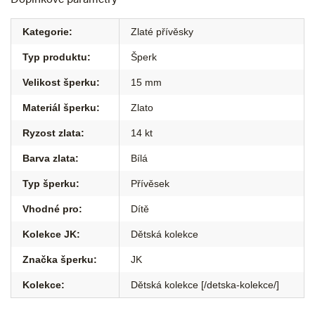
Kategorie
:
Zlaté přívěsky
Typ produktu
:
Šperk
Velikost šperku
:
15 mm
Materiál šperku
:
Zlato
Ryzost zlata
:
14 kt
Barva zlata
:
Bílá
Typ šperku
:
Přívěsek
Vhodné pro
:
Dítě
Kolekce JK
:
Dětská kolekce
Značka šperku
:
JK
Kolekce
:
Dětská kolekce [/detska-kolekce/]