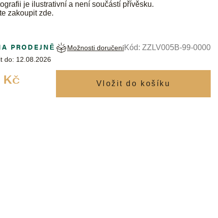
ografii je ilustrativní a není součástí přívěsku.
te zakoupit
zde
.
NA PRODEJNĚ
Kód:
ZZLV005B-99-0000
Možnosti doručení
t do:
12.08.2026
Měrná
 Kč
cena: