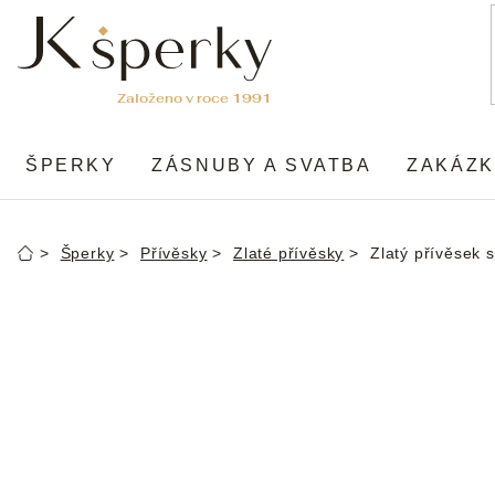
Přejít
na
obsah
ŠPERKY
ZÁSNUBY A SVATBA
ZAKÁZK
Šperky
Přívěsky
Zlaté přívěsky
Zlatý přívěsek 
Domů