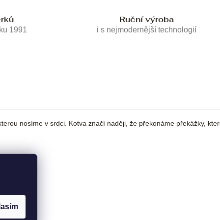
erků
Ruční výroba
oku 1991
i s nejmodernější technologií
kterou nosíme v srdci. Kotva značí naději, že překonáme překážky, kte
lasím