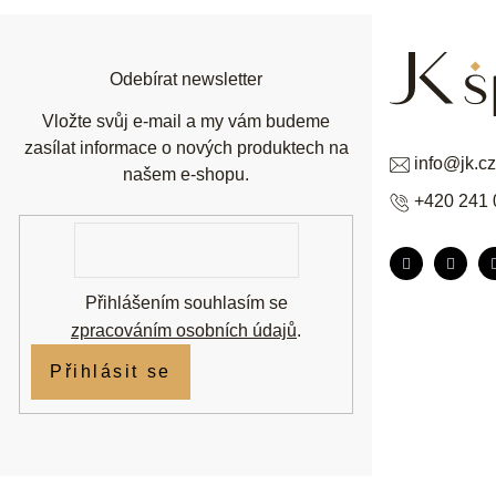
a
t
í
Odebírat newsletter
Vložte svůj e-mail a my vám budeme
zasílat informace o nových produktech na
info
@
jk.cz
našem e-shopu.
+420 241 
E-
mail
Přihlášením souhlasím se
zpracováním osobních údajů
.
Přihlásit se