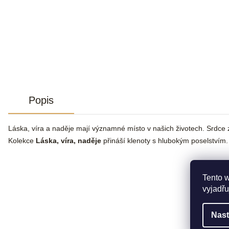
Popis
Láska, víra a naděje mají významné místo v našich životech. Srdce 
Kolekce
Láska, víra, naděje
přináší klenoty s hlubokým poselstvím.
Tento 
vyjadřu
Nast