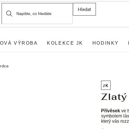
Hledat
OVÁ VÝROBA
KOLEKCE JK
HODINKY
srdce
JK
Zlatý
Přívěsek
ve t
symbolem lásk
který vás roz