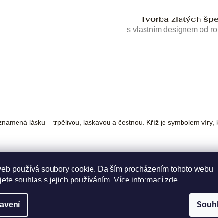
Tvorba zlatých šp
s vlastním designem od r
znamená lásku – trpělivou, laskavou a čestnou. Kříž je symbolem víry, 
web používá soubory cookie. Dalším procházením tohoto webu
jete souhlas s jejich používáním. Více informací
zde
.
avení
Souh