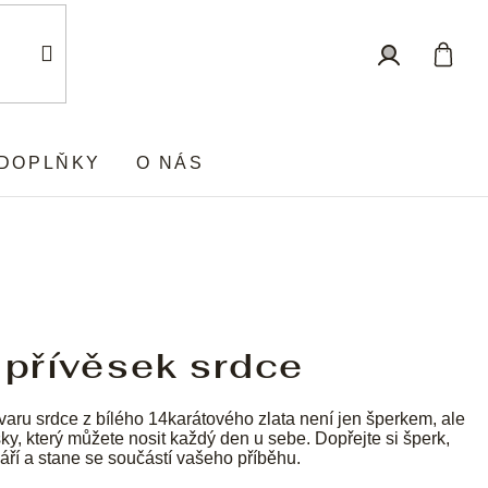
Nákup
Přihlášení
košík
DOPLŇKY
O NÁS
 přívěsek srdce
varu srdce z bílého 14karátového zlata není jen šperkem, ale
y, který můžete nosit každý den u sebe. Dopřejte si šperk,
září a stane se součástí vašeho příběhu.