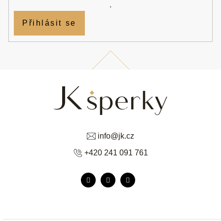
.
Přihlásit se
info
@
jk.cz
+420 241 091 761