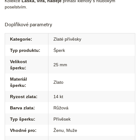
Kolekce
Láska, víra, naděje
přináší klenoty s hlubokým
poselstvím.
Doplňkové parametry
Kategorie
:
Zlaté přívěsky
Typ produktu
:
Šperk
Velikost
25 mm
šperku
:
Materiál
Zlato
šperku
:
Ryzost zlata
:
14 kt
Barva zlata
:
Růžová
Typ šperku
:
Přívěsek
Vhodné pro
:
Ženu
,
Muže