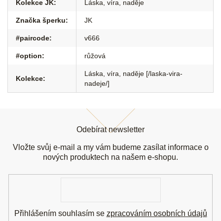
Kolekce JK
:
Láska, víra, naděje
Značka šperku
:
JK
#paircode
:
v666
#option
:
růžová
Láska, víra, naděje [/laska-vira-
Kolekce
:
nadeje/]
Z
á
Odebírat newsletter
p
a
Vložte svůj e-mail a my vám budeme zasílat informace o
t
nových produktech na našem e-shopu.
í
E-
mail
Přihlášením souhlasím se
zpracováním osobních údajů