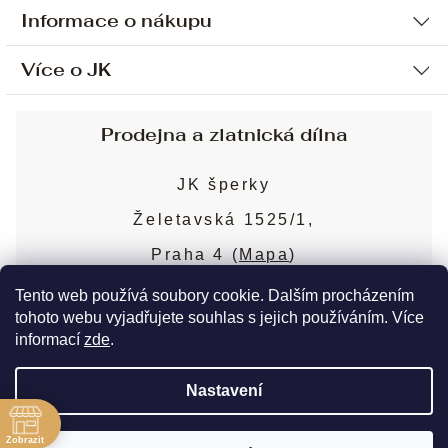
Informace o nákupu
Více o JK
Ochrana osobních údajů
Způsob platby a dopravy
Náš příběh
Prodejna a zlatnická dílna
Sjednání osobní schůzky
Náš tým
Obchodní podmínky
JK šperky
Design a výroba
Puncovní značky
Želetavská 1525/1,
Služby
Cookies
Praha 4 (
Mapa
)
Blog
Více o prodejně
Nejčastější dotazy
Tento web používá soubory cookie. Dalším procházením
tohoto webu vyjadřujete souhlas s jejich používáním. Více
informací
zde
.
Copyright 2026
JK šperky
. Všechna práva
Nastavení
vyhrazena.
Upravit nastavení cookies
ě
Zobrazit