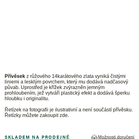
JK
Přívěsek
z růžového 14karátového zlata vyniká čistými
liniemi a lesklým povrchem, který mu dodává nadčasový
půvab. Uprostřed je křížek zvýrazněn jemným
prohloubením, jež vytváří plastický efekt a dodává šperku
hloubku i originalitu.
Řetízek na fotografii je ilustrativní a není součástí přívěsku.
Řetízky můžete zakoupit
zde
.
SKLADEM NA PRODEJNĚ
Možnosti doručení