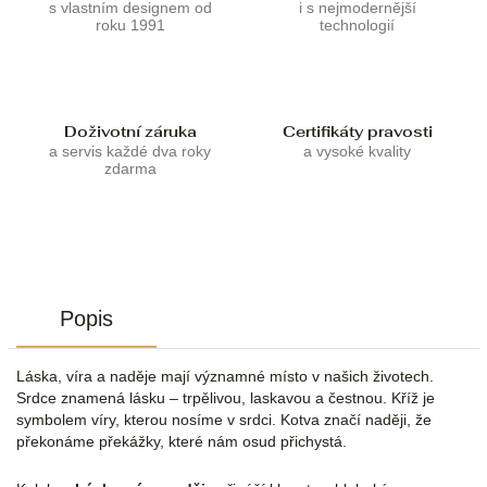
s vlastním designem od
i s nejmodernější
roku 1991
technologií
Doživotní záruka
Certifikáty pravosti
a servis každé dva roky
a vysoké kvality
zdarma
Popis
Láska, víra a naděje mají významné místo v našich životech.
Srdce znamená lásku – trpělivou, laskavou a čestnou. Kříž je
symbolem víry, kterou nosíme v srdci. Kotva značí naději, že
překonáme překážky, které nám osud přichystá.