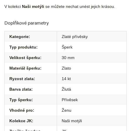
V kolekci
Naši motýli
se můžete nechat unést jejich krásou.
Doplňkové parametry
Kategorie
:
Zlaté přívěsky
Typ produktu
:
Šperk
Velikost šperku
:
30 mm
Materiál šperku
:
Zlato
Ryzost zlata
:
14 kt
Barva zlata
:
Žlutá
Typ šperku
:
Přívěsek
Vhodné pro
:
Ženu
Kolekce JK
:
Naši motýli