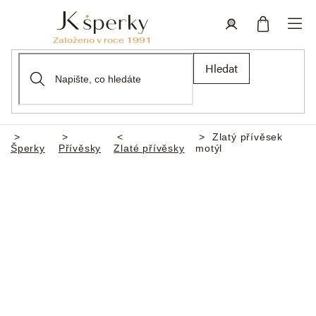
Přejít
na
obsah
Nákupní
Přihlášení
Hledat
košík
Zlatý přívěsek
Domů
Šperky
Přívěsky
Zlaté přívěsky
motýl