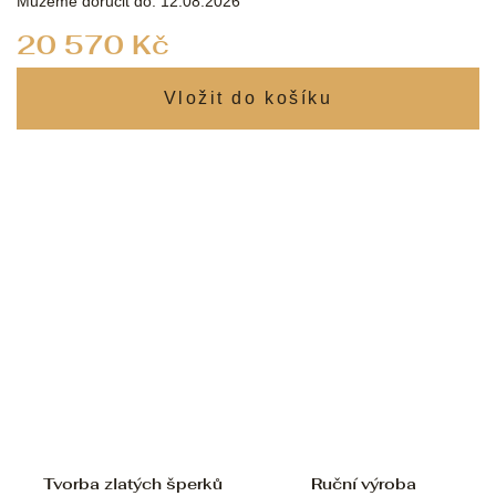
Můžeme doručit do:
12.08.2026
Měrná
20 570 Kč
cena:
Tvorba zlatých šperků
Ruční výroba