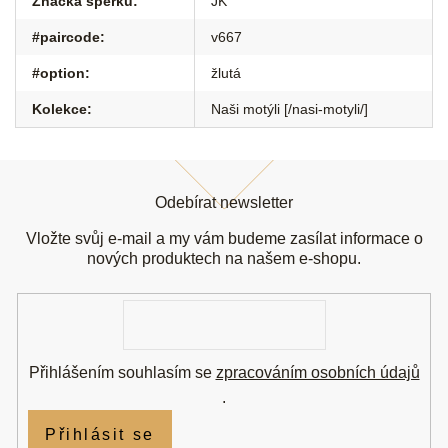
Značka šperku
:
JK
#paircode
:
v667
#option
:
žlutá
Kolekce
:
Naši motýli [/nasi-motyli/]
Z
á
Odebírat newsletter
p
a
Vložte svůj e-mail a my vám budeme zasílat informace o
t
nových produktech na našem e-shopu.
í
E-
mail
Přihlášením souhlasím se
zpracováním osobních údajů
.
Přihlásit se