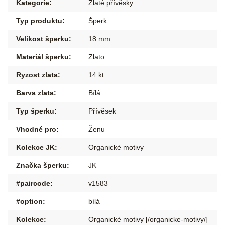
Kategorie
:
Zlaté přívěsky
Typ produktu
:
Šperk
Velikost šperku
:
18 mm
Materiál šperku
:
Zlato
Ryzost zlata
:
14 kt
Barva zlata
:
Bílá
Typ šperku
:
Přívěsek
Vhodné pro
:
Ženu
Kolekce JK
:
Organické motivy
Značka šperku
:
JK
#paircode
:
v1583
#option
:
bílá
Kolekce
:
Organické motivy [/organicke-motivy/]