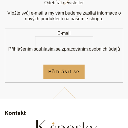
á
Odebírat newsletter
p
a
Vložte svůj e-mail a my vám budeme zasílat informace o
t
nových produktech na našem e-shopu.
í
E-mail
Přihlášením souhlasím se
zpracováním osobních údajů
.
Přihlásit se
Kontakt