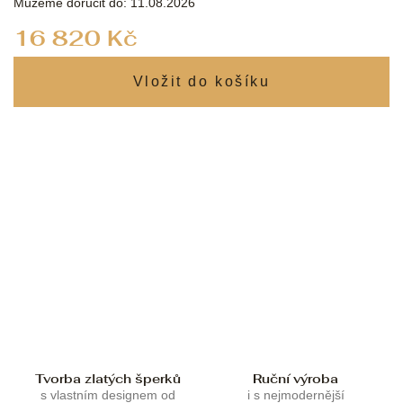
Můžeme doručit do:
11.08.2026
Měrná
16 820 Kč
cena:
Tvorba zlatých šperků
Ruční výroba
s vlastním designem od
i s nejmodernější