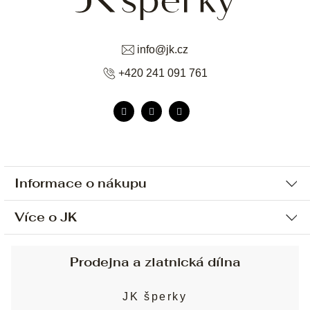
info
@
jk.cz
+420 241 091 761
Informace o nákupu
Více o JK
Ochrana osobních údajů
Způsob platby a dopravy
Náš příběh
Prodejna a zlatnická dílna
Sjednání osobní schůzky
Náš tým
Obchodní podmínky
JK šperky
Design a výroba