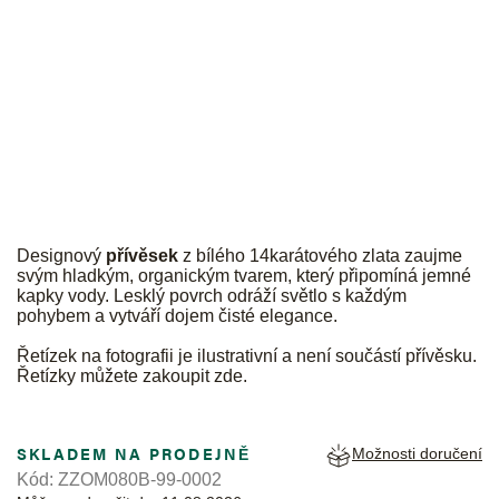
JK
Designový
přívěsek
z bílého 14karátového zlata zaujme
svým hladkým, organickým tvarem, který připomíná jemné
kapky vody. Lesklý povrch odráží světlo s každým
pohybem a vytváří dojem čisté elegance.
Řetízek na fotografii je ilustrativní a není součástí přívěsku.
Řetízky můžete zakoupit
zde
.
SKLADEM NA PRODEJNĚ
Možnosti doručení
Kód:
ZZOM080B-99-0002