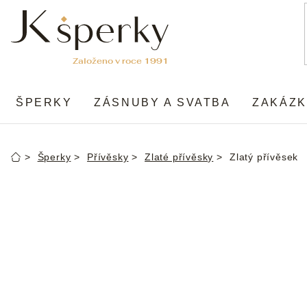
Přejít
na
obsah
ŠPERKY
ZÁSNUBY A SVATBA
ZAKÁZK
Šperky
Přívěsky
Zlaté přívěsky
Zlatý přívěsek
Domů