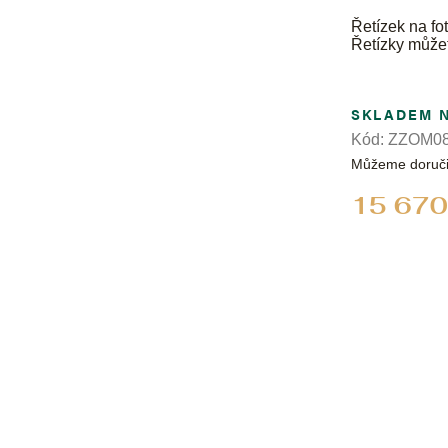
Řetízek na fot
Řetízky může
SKLADEM 
Kód:
ZZOM08
Můžeme doruči
15 670