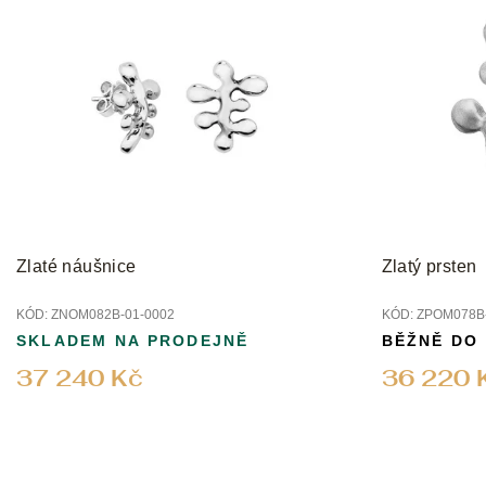
Zlaté náušnice
Zlatý prsten
KÓD:
ZNOM082B-01-0002
KÓD:
ZPOM078B-
SKLADEM NA PRODEJNĚ
BĚŽNĚ DO
37 240 Kč
36 220 
Z
á
p