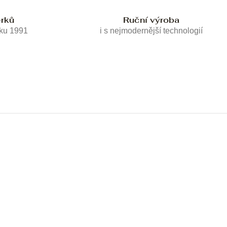
erků
Ruční výroba
oku 1991
i s nejmodernější technologií