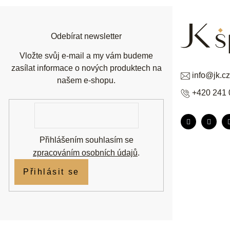
a
t
í
Odebírat newsletter
Vložte svůj e-mail a my vám budeme
zasílat informace o nových produktech na
info
@
jk.cz
našem e-shopu.
+420 241 
E-
mail
Přihlášením souhlasím se
zpracováním osobních údajů
.
Přihlásit se