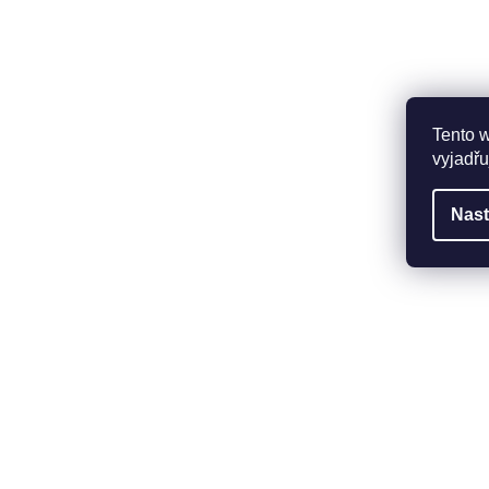
Tento 
vyjadřu
Nast