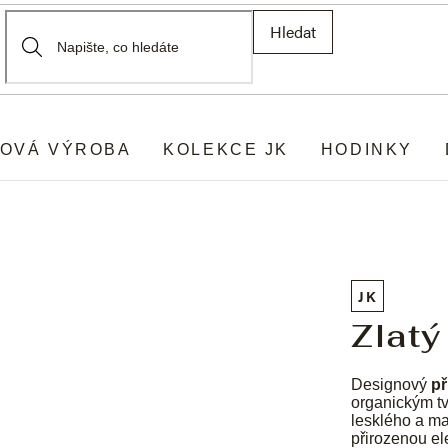
Hledat
OVÁ VÝROBA
KOLEKCE JK
HODINKY
JK
Zlatý
Designový
př
organickým t
lesklého a ma
přirozenou el