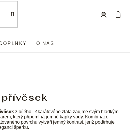
Nákup
Přihlášení
košík
DOPLŇKY
O NÁS
 přívěsek
ívěsek
z bílého 14karátového zlata zaujme svým hladkým,
varem, který připomíná jemné kapky vody. Kombinace
tovaného povrchu vytváří jemný kontrast, jenž podtrhuje
eganci šperku.