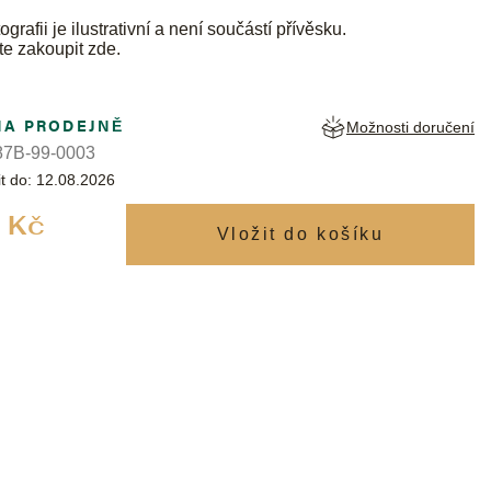
ografii je ilustrativní a není součástí přívěsku.
te zakoupit
zde
.
NA PRODEJNĚ
Možnosti doručení
7B-99-0003
t do:
12.08.2026
Měrná
 Kč
cena: