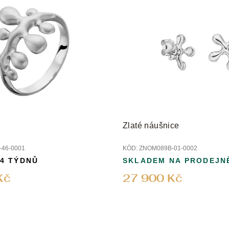
Zlaté náušnice
46-0001
KÓD:
ZNOM089B-01-0002
 4 TÝDNŮ
SKLADEM NA PRODEJN
Kč
27 900 Kč